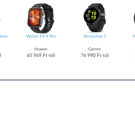
40mm
Watch Fit 4 Pro
Vivoactive 5
W
Huawei
Garmin
l
65 969 Ft-tól
76 990 Ft-tól