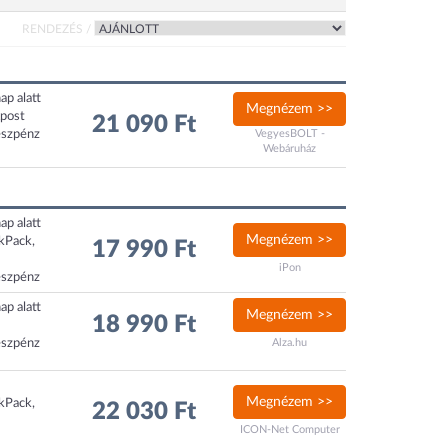
RENDEZÉS /
ap alatt
Megnézem >>
xpost
21 090 Ft
észpénz
VegyesBOLT -
Webáruház
ap alatt
Megnézem >>
ckPack,
17 990 Ft
iPon
észpénz
ap alatt
Megnézem >>
18 990 Ft
észpénz
Alza.hu
Megnézem >>
ckPack,
22 030 Ft
ICON-Net Computer