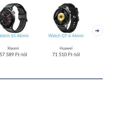
atch S5 46mm
Watch GT 6 46mm
Forerunner 55
Xiaomi
Huawei
Garmin
57 589 Ft-tól
71 510 Ft-tól
55 527 Ft-tól