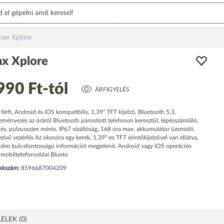
ax Xplore
x Xplore
990 Ft
-tól
ÁRFIGYELÉS
férfi, Android és iOS kompatibilis, 1,39" TFT kijelző, Bluetooth 5,3,
ményezés az óráról Bluetooth párosított telefonon keresztül, lépésszámláló,
lés, pulzusszám mérés, IP67 vízállóság, 168 óra max. akkumulátor üzemidő,
lvű vezérlés Az okosóra egy kerek, 1,39"-es TFT érintőkijelzővel van ellátva,
den kulcsfontosságú információt megjelenít. Android vagy iOS operációs
 mobiltelefonoddal Blueto
ikkszám:
8596687004209
ELEK (0)