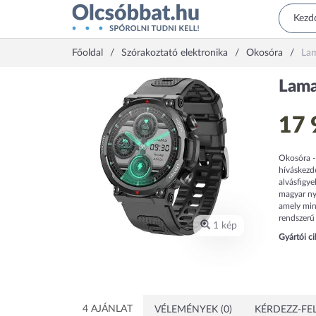
Főoldal
Szórakoztató elektronika
Okosóra
Lam
Lama
17 
Okosóra - 
híváskezde
alvásfigye
magyar nye
amely min
rendszerű
1 kép
Gyártói c
4 AJÁNLAT
VÉLEMÉNYEK (0)
KÉRDEZZ-FEL