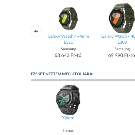
xy Watch8 44mm SM-
Galaxy Watch7 44mm
Galaxy Watch7 
L330
L310
L300
Samsung
Samsung
Samsung
79 550 Ft-tól
63 642 Ft-tól
69 990 Ft-tó
EZEKET NÉZTEM MEG UTOLJÁRA:
Xplore
Lamax