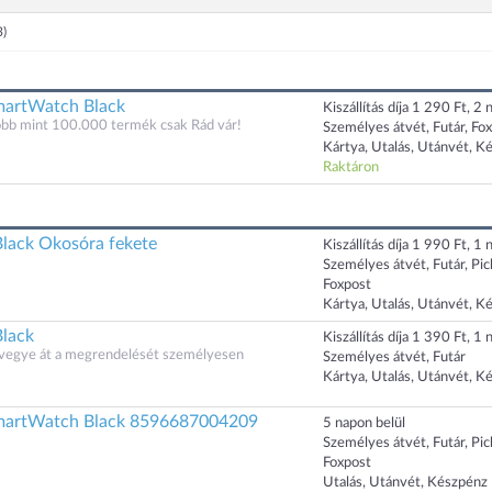
3)
martWatch Black
Kiszállítás díja 1 290 Ft, 2 n
öbb mint 100.000 termék csak Rád vár!
Személyes átvét, Futár, Fo
Kártya, Utalás, Utánvét, K
Raktáron
lack Okosóra fekete
Kiszállítás díja 1 990 Ft, 1 n
Személyes átvét, Futár, Pi
Foxpost
Kártya, Utalás, Utánvét, K
lack
Kiszállítás díja 1 390 Ft, 1 n
s vegye át a megrendelését személyesen
Személyes átvét, Futár
Kártya, Utalás, Utánvét, K
martWatch Black 8596687004209
5 napon belül
Személyes átvét, Futár, Pi
Foxpost
Utalás, Utánvét, Készpénz