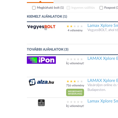
Megbízható bolt
(1)
Ingyenes szállítás
Foxpost
(
KIEMELT AJÁNLATOK (1)
Lamax Xplore S
VegyesBOLT, ahol t
4 vélemény
TOVÁBBI AJÁNLATOK (3)
LAMAX Xplore B
Írj véleményt!
LAMAX Xplore B
Vásároljon online é
716 vélemény
Budapesten.
Lamax Xplore S
Írj véleményt!