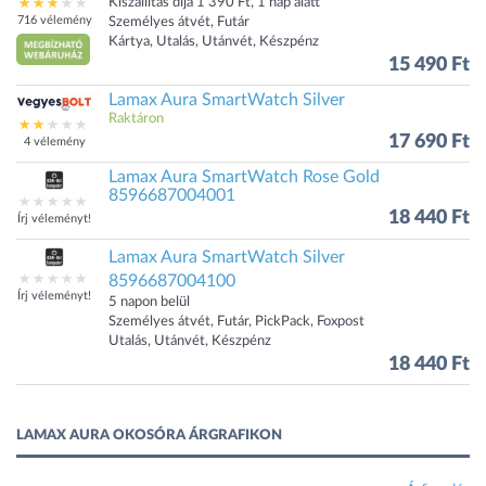
Kiszállítás díja 1 390 Ft, 1 nap alatt
716 vélemény
Személyes átvét, Futár
Kártya, Utalás, Utánvét, Készpénz
15 490 Ft
Lamax Aura SmartWatch Silver
Raktáron
17 690 Ft
4 vélemény
Lamax Aura SmartWatch Rose Gold
8596687004001
18 440 Ft
Írj véleményt!
Lamax Aura SmartWatch Silver
8596687004100
Írj véleményt!
5 napon belül
Személyes átvét, Futár, PickPack, Foxpost
Utalás, Utánvét, Készpénz
18 440 Ft
LAMAX AURA OKOSÓRA ÁRGRAFIKON