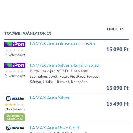
HIRDETÉS
TOVÁBBI AJÁNLATOK (7)
LAMAX Aura okosóra rózsaszín
15 090 Ft
Írj véleményt!
LAMAX Aura Silver okosóra ezüst
Kiszállítás díja 1 990 Ft, 1 nap alatt
Írj véleményt!
Személyes átvét, Futár, PickPack, Foxpost
Kártya, Utalás, Utánvét, Készpénz
15 090 Ft
LAMAX Aura Silver
15 490 Ft
716 vélemény
LAMAX Aura Rose Gold