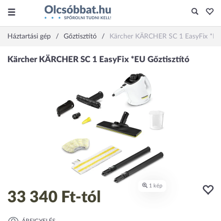
Háztartási gép
Gőztisztító
Kärcher KÄRCHER SC 1 EasyFix *E
33 340 Ft
-tól