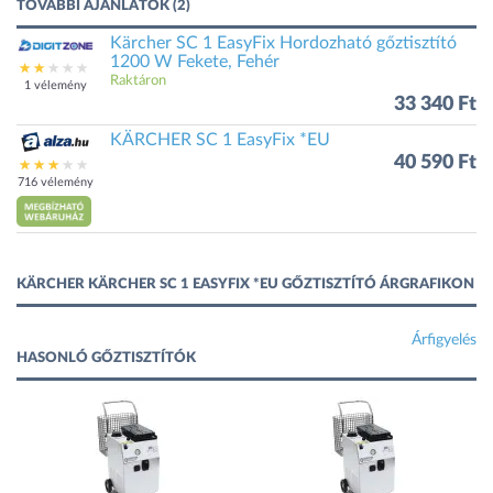
TOVÁBBI AJÁNLATOK (2)
Kärcher SC 1 EasyFix Hordozható gőztisztító
1200 W Fekete, Fehér
Raktáron
1 vélemény
33 340 Ft
KÄRCHER SC 1 EasyFix *EU
40 590 Ft
716 vélemény
KÄRCHER KÄRCHER SC 1 EASYFIX *EU GŐZTISZTÍTÓ ÁRGRAFIKON
Árfigyelés
HASONLÓ GŐZTISZTÍTÓK