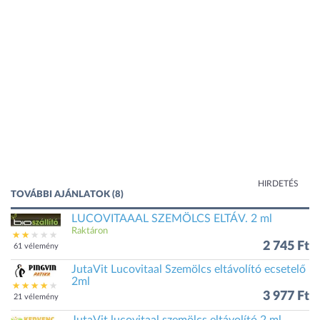
HIRDETÉS
TOVÁBBI AJÁNLATOK (8)
LUCOVITAAAL SZEMÖLCS ELTÁV. 2 ml
Raktáron
2 745 Ft
61 vélemény
JutaVit Lucovitaal Szemölcs eltávolító ecsetelő
2ml
3 977 Ft
21 vélemény