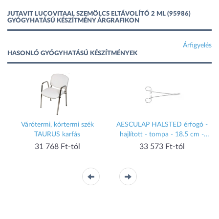
JUTAVIT LUCOVITAAL SZEMÖLCS ELTÁVOLÍTÓ 2 ML (95986)
GYÓGYHATÁSÚ KÉSZÍTMÉNY ÁRGRAFIKON
Árfigyelés
HASONLÓ GYÓGYHATÁSÚ KÉSZÍTMÉNYEK
s
Várótermi, kórtermi szék
AESCULAP HALSTED érfogó -
TAURUS karfás
hajlított - tompa - 18.5 cm -
BH203R
31 768 Ft-tól
33 573 Ft-tól