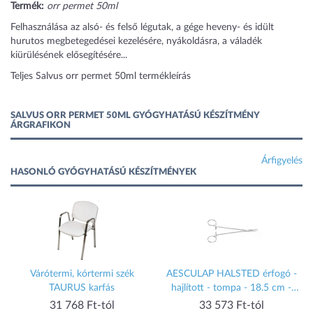
Termék:
orr permet 50ml
Felhasználása az alsó- és felső légutak, a gége heveny- és idült
hurutos megbetegedései kezelésére, nyákoldásra, a váladék
kiürülésének elősegítésére...
Teljes Salvus orr permet 50ml termékleírás
SALVUS ORR PERMET 50ML GYÓGYHATÁSÚ KÉSZÍTMÉNY
ÁRGRAFIKON
Árfigyelés
HASONLÓ GYÓGYHATÁSÚ KÉSZÍTMÉNYEK
s
Várótermi, kórtermi szék
AESCULAP HALSTED érfogó -
TAURUS karfás
hajlított - tompa - 18.5 cm -
BH203R
31 768 Ft-tól
33 573 Ft-tól