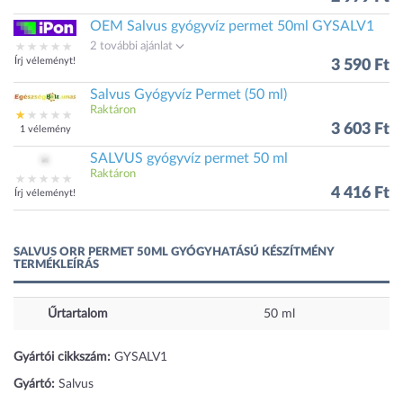
OEM Salvus gyógyvíz permet 50ml GYSALV1
2 további ajánlat
Írj véleményt!
3 590 Ft
Salvus Gyógyvíz Permet (50 ml)
Raktáron
3 603 Ft
1 vélemény
SALVUS gyógyvíz permet 50 ml
Raktáron
4 416 Ft
Írj véleményt!
SALVUS ORR PERMET 50ML GYÓGYHATÁSÚ KÉSZÍTMÉNY
TERMÉKLEÍRÁS
Űrtartalom
50 ml
Gyártói cikkszám:
GYSALV1
Gyártó:
Salvus