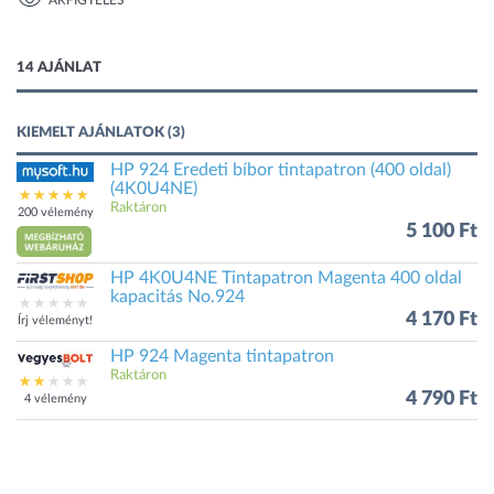
ÁRFIGYELÉS
1 kép
14 AJÁNLAT
KIEMELT AJÁNLATOK (3)
HP 924 Eredeti bíbor tintapatron (400 oldal)
(4K0U4NE)
Raktáron
200 vélemény
5 100 Ft
HP 4K0U4NE Tintapatron Magenta 400 oldal
kapacitás No.924
4 170 Ft
Írj véleményt!
HP 924 Magenta tintapatron
Raktáron
4 790 Ft
4 vélemény