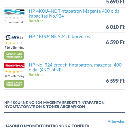
5 690 Ft
HP 4K0U4NE Tintapatron Magenta 400 oldal
kapacitás No.924
Raktáron
Írj véleményt!
6 010 Ft
HP 4K0U4NE 924, bíborvörös
6 590 Ft
716 vélemény
HP No. 924 eredeti tintapatron, magenta, 400
oldal (4K0U4NE)
Raktáron
409 vélemény
6 599 Ft
HP 4K0U4NE NO.924 MAGENTA EREDETI TINTAPATRON
NYOMTATÓPATRON & TONER ÁRGRAFIKON
Árfigyelés
HASONLÓ NYOMTATÓPATRONOK & TONEREK