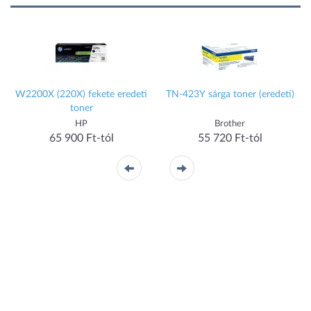
i
W2200X (220X) fekete eredeti
TN-423Y sárga toner (eredeti)
toner
HP
Brother
65 900 Ft-tól
55 720 Ft-tól