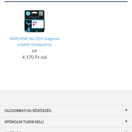
4K0U4NE No.924 magenta
eredeti tintapatron
HP
4 170 Ft-tól
OLCSOBBAT.HU KÖZÖSSÉG
SPÓROLNI TUDNI KELL!