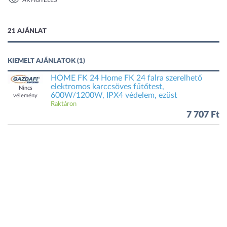
ÁRFIGYELÉS
1 kép
21 AJÁNLAT
KIEMELT AJÁNLATOK (1)
HOME FK 24 Home FK 24 falra szerelhető
elektromos karccsöves fűtőtest,
Nincs
600W/1200W, IPX4 védelem, ezüst
vélemény
Raktáron
7 707 Ft