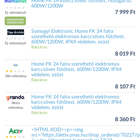
Home FK 24 kvarccsöves fűtőtest, hősugárzó,
600W/1200W
7 999 Ft
Írj véleményt!
Somogyi Elektronic Home FK 24 falra
szerelhető elektromos karccsöves fűtőtest,
600W/1200W, IPX4 védelem, ezüst
Írj véleményt!
Raktáron
8 019 Ft
Home FK 24 falra szerelhető elektromos
karccsöves fűtőtest, 600W/1200W, IPX4
védelem, ezüst
184 vélemény
Raktáron
8 107 Ft
Home FK 24 falra szerelhető elektromos
karccsöves fűtőtest, 600W/1200W, IPX4
Nincs
védelem, ezüst
vélemény
Raktáron
8 360 Ft
<!HTML KOD><p><img
src="https://aktiv.unas.hu/shop_ordered/70227/p