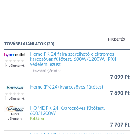
HIRDETÉS
TOVÁBBI AJÁNLATOK (20)
Home FK 24 falra szerelhető elektromos
karccsöves fűtőtest, 600W/1200W, IPX4
védelem, ezüst
Írj véleményt!
1 további ajánlat
7 099 Ft
Home (FK 24) kvarccsöves fűtőtest
7 690 Ft
Írj véleményt!
HOME FK 24 Kvarccsöves fűtőtest,
600/1200W
Nincs
Raktáron
vélemény
7 707 Ft