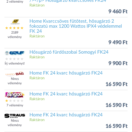
/></p> Hősugárzó kvarccsöves FK24
2 vélemény
Raktáron
9 460 Ft
Home Kvarccsöves fûtõtest, hõsugárzó 2
fokozatú max 1200 Wattos IPX4 védelemmel
FK 24
2189
Raktáron
vélemény
9 490 Ft
Hősugárzó fürdőszobai Somogyi FK24
Raktáron
9 900 Ft
Írj véleményt!
Home FK 24 kvarc hősugárzó FK24
Raktáron
Nincs
vélemény
16 590 Ft
Home FK 24 kvarc hősugárzó FK24
Raktáron
16 590 Ft
7 vélemény
Home FK 24 kvarc hősugárzó FK24
Raktáron
Nincs
vélemény
16 590 Ft