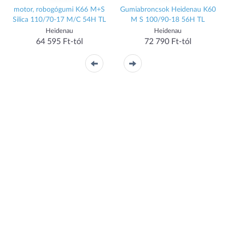
motor, robogógumi K66 M+S
Gumiabroncsok Heidenau K60
Silica 110/70-17 M/C 54H TL
M S 100/90-18 56H TL
Heidenau
Heidenau
64 595 Ft-tól
72 790 Ft-tól