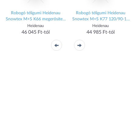
-
Robogó téligumi Heidenau
Robogó téligumi Heidenau
Snowtex M+S K66 megerősített
Snowtex M+S K77 120/90-10
100/80-16 M/C 56P TL
66M TL
Heidenau
Heidenau
46 045 Ft-tól
44 985 Ft-tól