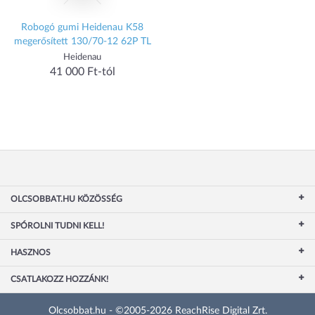
Robogó gumi Heidenau K58
megerősített 130/70-12 62P TL
Heidenau
41 000 Ft-tól
OLCSOBBAT.HU KÖZÖSSÉG
SPÓROLNI TUDNI KELL!
HASZNOS
CSATLAKOZZ HOZZÁNK!
Olcsobbat.hu - ©2005-2026 ReachRise Digital Zrt.