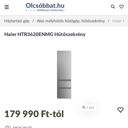
Háztartási gép
Alsó mélyhűtős hűtőgép, hűtőszekrény
Haier 
179 990 Ft
-tól