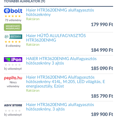
TOVÁBBI AJÁNLATOK (9)
Haier HTR3620ENMG alulfagyasztós
hűtőszekrény
Raktáron
73 vélemény
179 990 Ft
Haier HŰTŐ ALULFAGYASZTÓS
HTR3620ENMG
Raktáron
8 vélemény
184 990 Ft
HAIER HTR3620ENMG Alulfagyasztós
hűtőszekrény 3 ajtós
185 090 Ft
Írj véleményt!
Haier HTR3620ENMG Alulfagyasztós
hűtőszekrény 414L, M:205, LED világítás, E
Nincs
energiaosztály, Ezüst
vélemény
Raktáron
185 790 Ft
Haier HTR3620ENMG alulfagyasztós
hűtőszekrény, 3 ajtós
189 900 Ft
Írj véleményt!