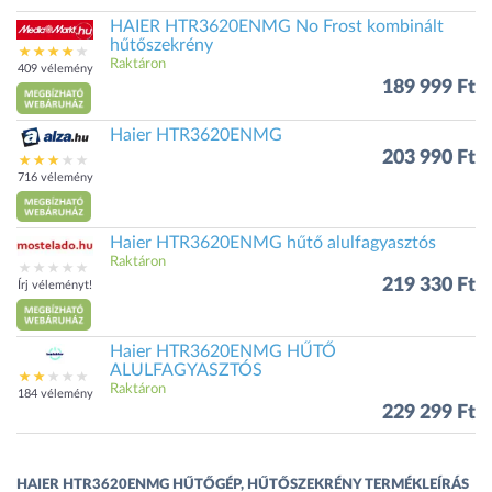
HAIER HTR3620ENMG No Frost kombinált
hűtőszekrény
Raktáron
409 vélemény
189 999 Ft
Haier HTR3620ENMG
203 990 Ft
716 vélemény
Haier HTR3620ENMG hűtő alulfagyasztós
Raktáron
219 330 Ft
Írj véleményt!
Haier HTR3620ENMG HŰTŐ
ALULFAGYASZTÓS
Raktáron
184 vélemény
229 299 Ft
HAIER HTR3620ENMG HŰTŐGÉP, HŰTŐSZEKRÉNY TERMÉKLEÍRÁS