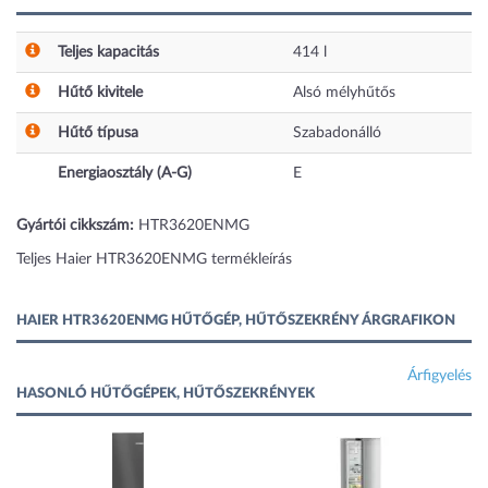
Teljes kapacitás
414
l
Hűtő kivitele
Alsó mélyhűtős
Hűtő típusa
Szabadonálló
Energiaosztály (A-G)
E
Gyártói cikkszám:
HTR3620ENMG
Teljes Haier HTR3620ENMG termékleírás
HAIER HTR3620ENMG HŰTŐGÉP, HŰTŐSZEKRÉNY ÁRGRAFIKON
Árfigyelés
HASONLÓ HŰTŐGÉPEK, HŰTŐSZEKRÉNYEK