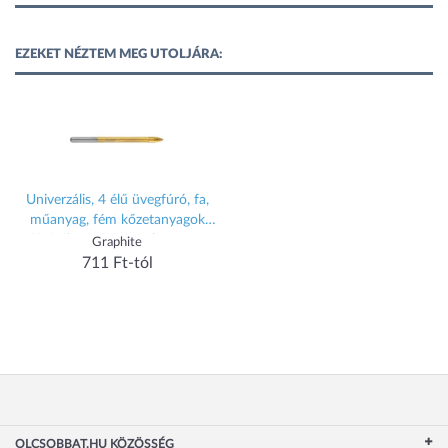
EZEKET NÉZTEM MEG UTOLJÁRA:
Univerzális, 4 élű üvegfúró, fa,
műanyag, fém kőzetanyagok
fúrásához, titánium bevonat,
Graphite
4mm
711 Ft-tól
OLCSOBBAT.HU KÖZÖSSÉG