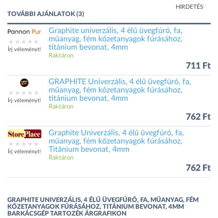
HIRDETÉS
TOVÁBBI AJÁNLATOK (3)
Graphite univerzális, 4 élű üvegfúró, fa,
műanyag, fém kőzetanyagok fúrásához,
titánium bevonat, 4mm
Írj véleményt!
Raktáron
711 Ft
GRAPHITE Univerzális, 4 élű üvegfúró, fa,
műanyag, fém kőzetanyagok fúrásához,
titánium bevonat, 4mm
Írj véleményt!
Raktáron
762 Ft
Graphite Univerzális, 4 élű üvegfúró, fa,
műanyag, fém kőzetanyagok fúrásához,
Titánium bevonat, 4mm
Írj véleményt!
Raktáron
762 Ft
GRAPHITE UNIVERZÁLIS, 4 ÉLŰ ÜVEGFÚRÓ, FA, MŰANYAG, FÉM
KŐZETANYAGOK FÚRÁSÁHOZ, TITÁNIUM BEVONAT, 4MM
BARKÁCSGÉP TARTOZÉK ÁRGRAFIKON