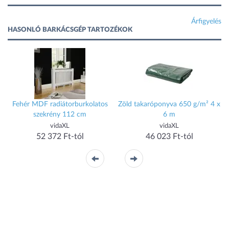
Árfigyelés
HASONLÓ BARKÁCSGÉP TARTOZÉKOK
Fehér MDF radiátorburkolatos
Zöld takaróponyva 650 g/m² 4 x
szekrény 112 cm
6 m
vidaXL
vidaXL
52 372 Ft-tól
46 023 Ft-tól