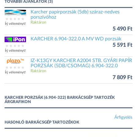
TOVÁBBI AJÁNLATOK (3)
Karcher papírporzsák (5db) száraz-nedves
porszívóhoz
Raktáron
Írj véleményt!
5 490 Ft
KARCHER 6.904-322.0 A MV WD porzsák
5 591 Ft
Írj véleményt!
IZ-K13GY KARCHER A2004 STB. GYÁRI PAPÍR
PORZSÁK (5DB/CSOMAG) 6.904-322.0
Raktáron
Írj véleményt!
7 809 Ft
KARCHER PORZSÁK (6.904-322) BARKÁCSGÉP TARTOZÉK
ÁRGRAFIKON
Árfigyelés
HASONLÓ BARKÁCSGÉP TARTOZÉKOK