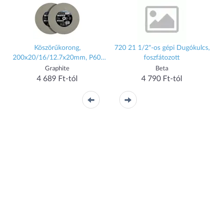
Köszörűkorong,
720 21 1/2"-os gépi Dugókulcs,
200x20/16/12.7x20mm, P60,
foszfátozott
2db
Graphite
Beta
4 689 Ft-tól
4 790 Ft-tól