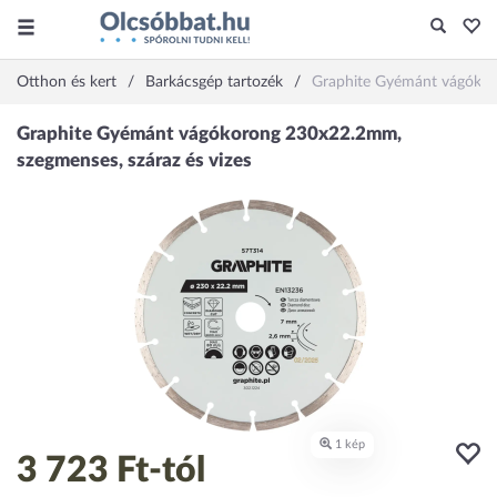
Otthon és kert
Barkácsgép tartozék
Graphite Gyémánt vágókor
3 723 Ft
-tól