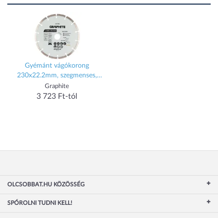
Gyémánt vágókorong
230x22.2mm, szegmenses,
száraz és vizes
Graphite
3 723 Ft-tól
OLCSOBBAT.HU KÖZÖSSÉG
SPÓROLNI TUDNI KELL!