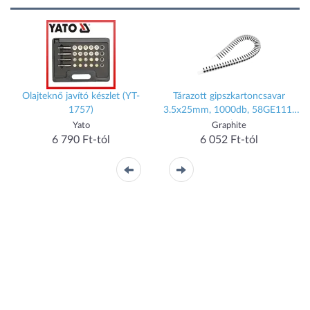
Olajteknő javító készlet (YT-
Tárazott gipszkartoncsavar
1757)
3.5x25mm, 1000db, 58GE111-
AD-hez
Yato
Graphite
6 790 Ft-tól
6 052 Ft-tól