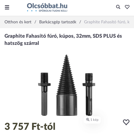
Otthon és kert
Barkácsgép tartozék
Graphite Fahasító fúró, kú
3 757 Ft
-tól