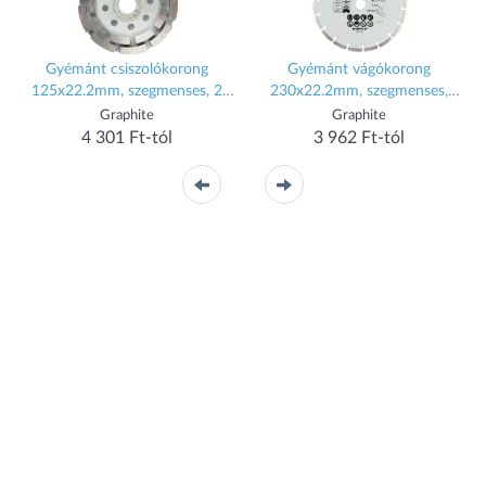
Gyémánt csiszolókorong
Gyémánt vágókorong
125x22.2mm, szegmenses, 2
230x22.2mm, szegmenses,
soros, száraz
száraz
Graphite
Graphite
4 301 Ft-tól
3 962 Ft-tól