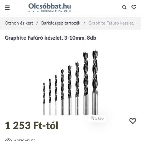
Otthon és kert
Barkácsgép tartozék
Graphite Fafúró készlet, 
1 253 Ft
-tól