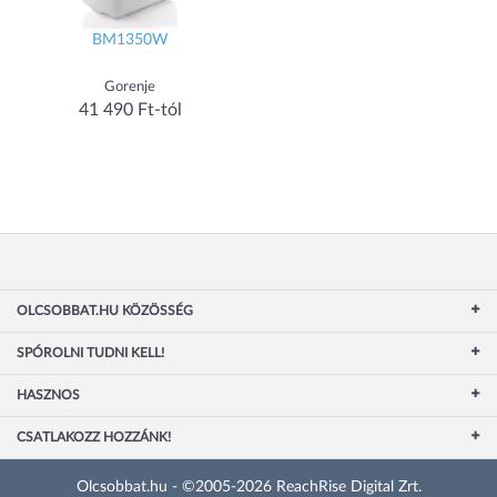
BM1350W
Gorenje
41 490 Ft-tól
OLCSOBBAT.HU KÖZÖSSÉG
SPÓROLNI TUDNI KELL!
HASZNOS
CSATLAKOZZ HOZZÁNK!
Olcsobbat.hu - ©2005-2026 ReachRise Digital Zrt.