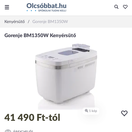
Kenyérsütő
Gorenje BM1350W
41 490 Ft
-tól