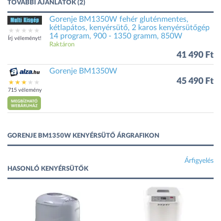
TOVÁBBI AJÁNLATOK (2)
Gorenje BM1350W fehér gluténmentes,
kétlapátos, kenyérsütő, 2 karos kenyérsütőgép
14 program, 900 - 1350 gramm, 850W
Írj véleményt!
Raktáron
41 490 Ft
Gorenje BM1350W
45 490 Ft
715 vélemény
GORENJE BM1350W KENYÉRSÜTŐ ÁRGRAFIKON
Árfigyelés
HASONLÓ KENYÉRSÜTŐK