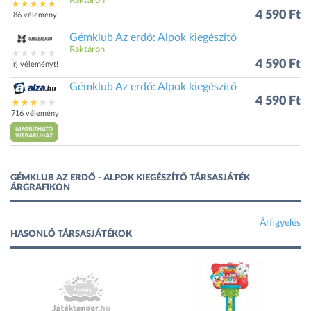
Raktáron
4 590 Ft
86 vélemény
Gémklub Az erdő: Alpok kiegészítő
Raktáron
4 590 Ft
Írj véleményt!
Gémklub Az erdő: Alpok kiegészítő
4 590 Ft
716 vélemény
GÉMKLUB AZ ERDŐ - ALPOK KIEGÉSZÍTŐ TÁRSASJÁTÉK
ÁRGRAFIKON
Árfigyelés
HASONLÓ TÁRSASJÁTÉKOK