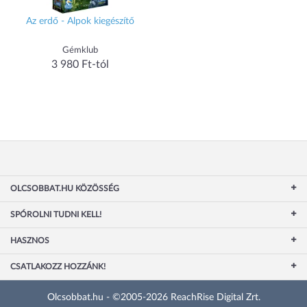
Az erdő - Alpok kiegészítő
Gémklub
3 980 Ft-tól
OLCSOBBAT.HU KÖZÖSSÉG
SPÓROLNI TUDNI KELL!
HASZNOS
CSATLAKOZZ HOZZÁNK!
Olcsobbat.hu - ©2005-2026 ReachRise Digital Zrt.