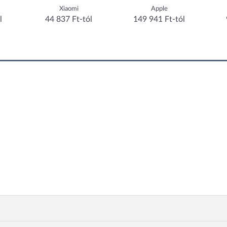
Xiaomi
Apple
Xiao
44 837 Ft-tól
149 941 Ft-tól
90 170 