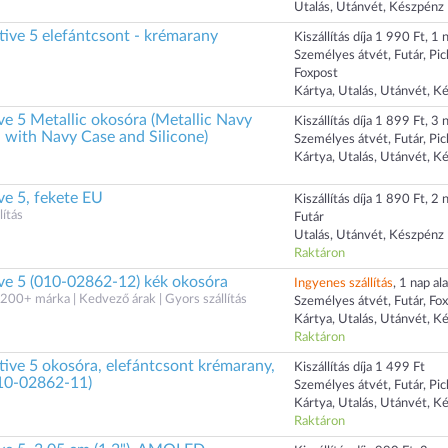
Utalás, Utánvét, Készpénz
ve 5 elefántcsont - krémarany
Kiszállítás díja 1 990 Ft, 1 n
Személyes átvét, Futár, Pi
Foxpost
Kártya, Utalás, Utánvét, K
e 5 Metallic okosóra (Metallic Navy
Kiszállítás díja 1 899 Ft, 3 n
 with Navy Case and Silicone)
Személyes átvét, Futár, Pi
Kártya, Utalás, Utánvét, K
ve 5, fekete EU
Kiszállítás díja 1 890 Ft, 2 n
ítás
Futár
Utalás, Utánvét, Készpénz
Raktáron
ve 5 (010-02862-12) kék okosóra
Ingyenes szállítás
, 1 nap ala
200+ márka | Kedvező árak | Gyors szállítás
Személyes átvét, Futár, Fo
Kártya, Utalás, Utánvét, K
Raktáron
ve 5 okosóra, elefántcsont krémarany,
Kiszállítás díja 1 499 Ft
(010-02862-11)
Személyes átvét, Futár, Pi
Kártya, Utalás, Utánvét, K
Raktáron