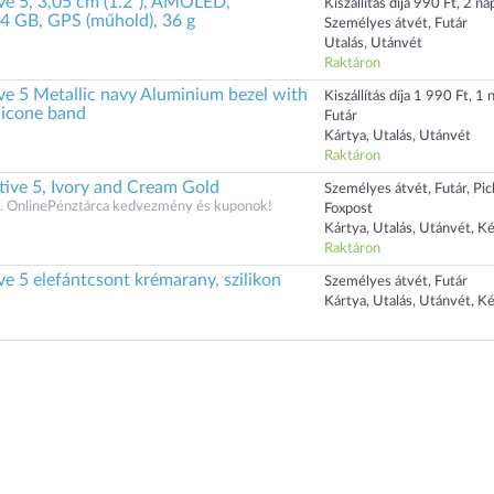
ve 5, 3,05 cm (1.2"), AMOLED,
Kiszállítás díja 990 Ft, 2 nap
 4 GB, GPS (műhold), 36 g
Személyes átvét, Futár
Utalás, Utánvét
Raktáron
ve 5 Metallic navy Aluminium bezel with
Kiszállítás díja 1 990 Ft, 1 n
licone band
Futár
Kártya, Utalás, Utánvét
Raktáron
ve 5, Ivory and Cream Gold
Személyes átvét, Futár, Pi
 OnlinePénztárca kedvezmény és kuponok!
Foxpost
Kártya, Utalás, Utánvét, K
Raktáron
e 5 elefántcsont krémarany, szilikon
Személyes átvét, Futár
Kártya, Utalás, Utánvét, K