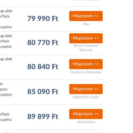
ap alatt
Megnézem >>
ckPack,
79 990 Ft
iPon
észpénz
ap alatt
Megnézem >>
ckPack
80 770 Ft
Rufusz Computer
észpénz
Webshop
ap alatt
Megnézem >>
80 840 Ft
Pepita.hu Webáruház
tt
Megnézem >>
xpost
85 090 Ft
észpénz
INNOTECH SHOP
Megnézem >>
ckPack
89 899 Ft
észpénz
Media Markt