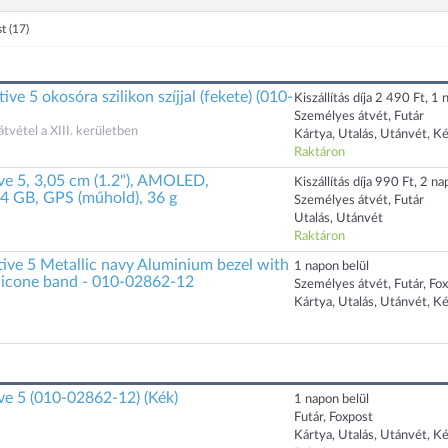
st
(17)
e 5 okosóra szilikon szíjjal (fekete) (010-
Kiszállítás díja 2 490 Ft, 1 n
Személyes átvét, Futár
átvétel a XIII. kerületben
Kártya, Utalás, Utánvét, K
Raktáron
ve 5, 3,05 cm (1.2"), AMOLED,
Kiszállítás díja 990 Ft, 2 nap
 4 GB, GPS (műhold), 36 g
Személyes átvét, Futár
Utalás, Utánvét
Raktáron
ive 5 Metallic navy Aluminium bezel with
1 napon belül
ilicone band - 010-02862-12
Személyes átvét, Futár, Fo
Kártya, Utalás, Utánvét, K
ve 5 (010-02862-12) (Kék)
1 napon belül
Futár, Foxpost
Kártya, Utalás, Utánvét, K