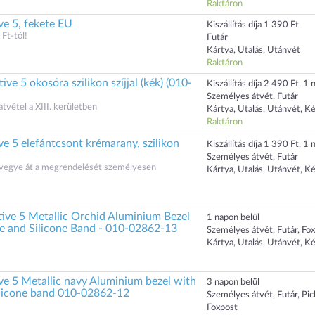
Raktáron
ve 5, fekete EU
Kiszállítás díja 1 390 Ft
 Ft-tól!
Futár
Kártya, Utalás, Utánvét
Raktáron
e 5 okosóra szilikon szíjjal (kék) (010-
Kiszállítás díja 2 490 Ft, 1 n
Személyes átvét, Futár
átvétel a XIII. kerületben
Kártya, Utalás, Utánvét, K
Raktáron
e 5 elefántcsont krémarany, szilikon
Kiszállítás díja 1 390 Ft, 1 n
Személyes átvét, Futár
s vegye át a megrendelését személyesen
Kártya, Utalás, Utánvét, K
tive 5 Metallic Orchid Aluminium Bezel
1 napon belül
e and Silicone Band - 010-02862-13
Személyes átvét, Futár, Fo
Kártya, Utalás, Utánvét, K
ve 5 Metallic navy Aluminium bezel with
3 napon belül
ilicone band 010-02862-12
Személyes átvét, Futár, Pi
Foxpost