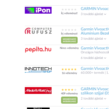
GARMIN Vívoacti
Írj véleményt!
3 további ajánlat
Garmin Vivoactiv
Aluminium Bezel
Írj véleményt!
3 további ajánlat
Garmin Vívoacti
Nincs vélemény
Országos házhozszáll
6 további ajánlat
Garmin Vívoacti
60.000+ termék | 1.
16 vélemény
GARMIN Vívoacti
szilikon szíjjal 
409 vélemény
2 további ajánlat