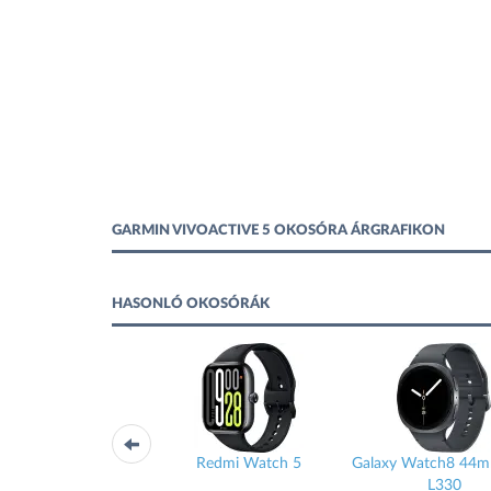
GARMIN VIVOACTIVE 5 OKOSÓRA ÁRGRAFIKON
HASONLÓ OKOSÓRÁK
h8 40mm SM-
Redmi Watch 5
Galaxy Watch8 44mm SM-
20
L330