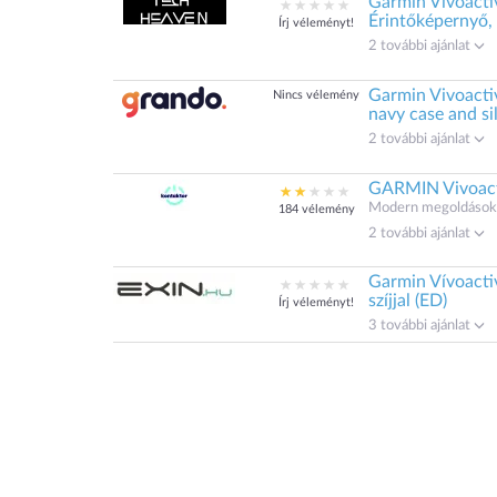
Garmin Vivoacti
Érintőképernyő,
Írj véleményt!
2 további ajánlat
Garmin Vivoacti
Nincs vélemény
navy case and si
2 további ajánlat
GARMIN Vivoacti
Modern megoldások.
184 vélemény
2 további ajánlat
Garmin Vívoactiv
szíjjal (ED)
Írj véleményt!
3 további ajánlat