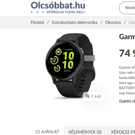
Főoldal
Szórakoztató elektronika
Okosóra
Gar
Garm
74 
Garmin Ví
Szín: kék
funkciókka
mint egy 
BATTERY™
nap folyam
1 kép
Gyártói c
52 AJÁNLAT
VÉLEMÉNYEK (0)
KÉRDEZZ-FE