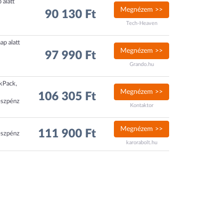
 alatt
Megnézem >>
90 130 Ft
Tech-Heaven
ap alatt
Megnézem >>
97 990 Ft
Grando.hu
ckPack,
Megnézem >>
106 305 Ft
észpénz
Kontaktor
Megnézem >>
111 900 Ft
észpénz
karorabolt.hu