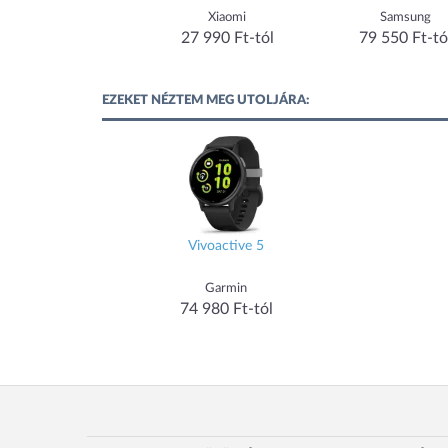
ung
Xiaomi
Samsung
Ft-tól
27 990 Ft-tól
79 550 Ft-tól
EZEKET NÉZTEM MEG UTOLJÁRA:
Vivoactive 5
Garmin
74 980 Ft-tól