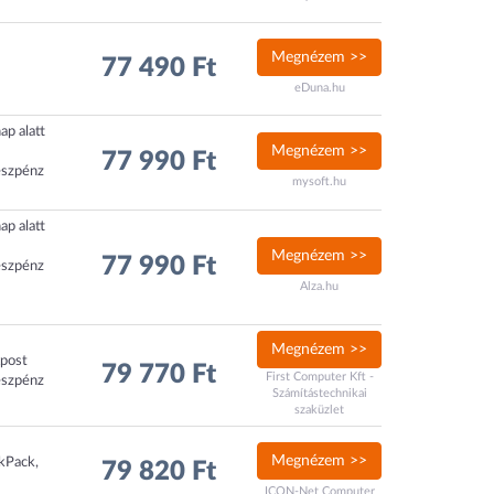
Megnézem >>
77 490 Ft
eDuna.hu
ap alatt
Megnézem >>
77 990 Ft
észpénz
mysoft.hu
ap alatt
Megnézem >>
77 990 Ft
észpénz
Alza.hu
Megnézem >>
xpost
79 770 Ft
First Computer Kft -
észpénz
Számítástechnikai
szaküzlet
Megnézem >>
ckPack,
79 820 Ft
ICON-Net Computer