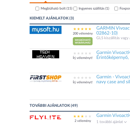
Megbízható bolt
(15)
Ingyenes szállítás
(1)
Foxpo
KIEMELT AJÁNLATOK (3)
GARMIN Vivoactiv
02862-10)
200 vélemény
GLS kiszállítás vagy 
Garmin Vivoacti
Érintőképernyő,
Írj véleményt!
Garmin - Vivoact
navy case and s
Írj véleményt!
TOVÁBBI AJÁNLATOK (49)
Garmin Vívoacti
2 vélemény
1 további ajánlat