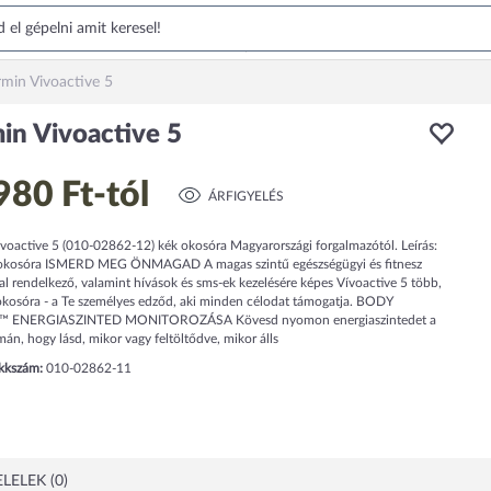
min Vivoactive 5
in Vivoactive 5
980 Ft
-tól
ÁRFIGYELÉS
voactive 5 (010-02862-12) kék okosóra Magyarországi forgalmazótól. Leírás:
 okosóra ISMERD MEG ÖNMAGAD A magas szintű egészségügyi és fitnesz
l rendelkező, valamint hívások és sms-ek kezelésére képes Vívoactive 5 több,
okosóra - a Te személyes edződ, aki minden célodat támogatja. BODY
 ENERGIASZINTED MONITOROZÁSA Kövesd nyomon energiaszintedet a
án, hogy lásd, mikor vagy feltöltődve, mikor álls
ikkszám:
010-02862-11
LELEK (0)