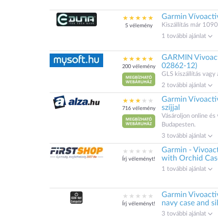
Garmin Vívoacti
Kiszállítás már 1090
5 vélemény
1 további ajánlat
GARMIN Vivoactiv
02862-12)
200 vélemény
GLS kiszállítás vagy 
2 további ajánlat
Garmin Vívoactiv
szíjjal
716 vélemény
Vásároljon online é
Budapesten.
3 további ajánlat
Garmin - Vivoac
with Orchid Cas
Írj véleményt!
1 további ajánlat
Garmin Vivoacti
navy case and s
Írj véleményt!
3 további ajánlat