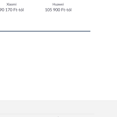
mi
Huawei
Samsung
Ft-tól
105 900 Ft-tól
63 642 Ft-tól