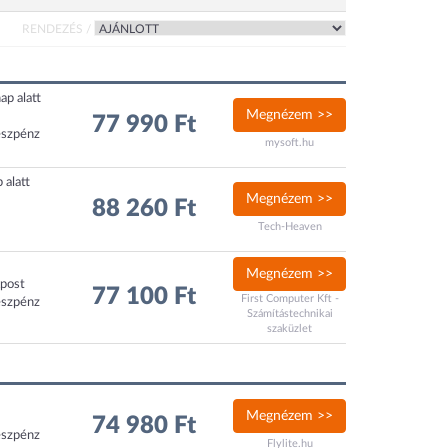
RENDEZÉS /
ap alatt
Megnézem >>
77 990 Ft
észpénz
mysoft.hu
 alatt
Megnézem >>
88 260 Ft
Tech-Heaven
Megnézem >>
xpost
77 100 Ft
First Computer Kft -
észpénz
Számítástechnikai
szaküzlet
Megnézem >>
74 980 Ft
észpénz
Flylite.hu