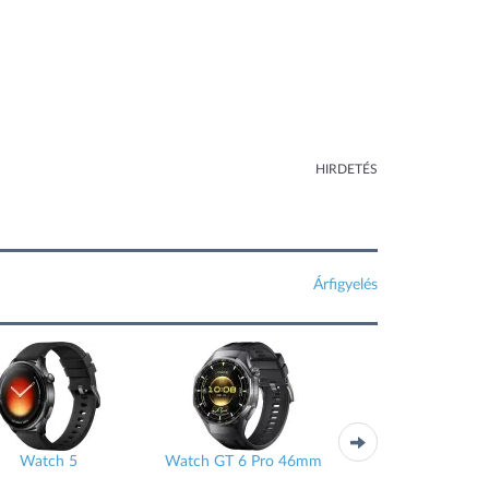
HIRDETÉS
Árfigyelés
h 5
Watch GT 6 Pro 46mm
Galaxy Watch7 44mm
L310