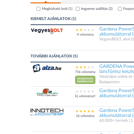
Megbízható bolt
(1)
Ingyenes szállítás
(2)
Foxpo
KIEMELT AJÁNLATOK (1)
Gardena PowerS
akkumulátorral (
4 vélemény
VegyesBOLT, ahol t
TOVÁBBI AJÁNLATOK (5)
GARDENA Power
láncfűrész készl
716 vélemény
Vásároljon online é
Budapesten.
Gardena PowerS
akkumulátorral (
Írj véleményt!
Gardena PowerS
akkumulátorral (
16 vélemény
60.000+ termék | 1.