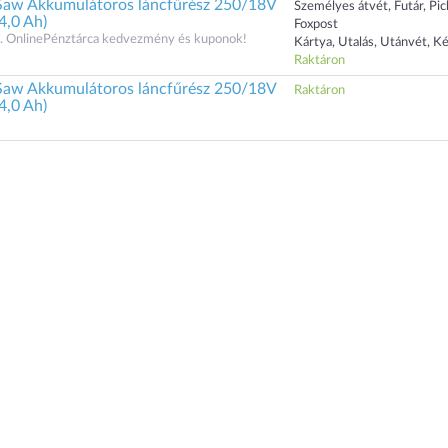
aw Akkumulátoros láncfűrész 250/18V
Személyes átvét, Futár, Pi
4,0 Ah)
Foxpost
 OnlinePénztárca kedvezmény és kuponok!
Kártya, Utalás, Utánvét, K
Raktáron
aw Akkumulátoros láncfűrész 250/18V
Raktáron
4,0 Ah)