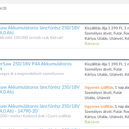
st
(3)
aw Akkumulátoros láncfűrész 250/18V
Kiszállítás díja 1 290 Ft, 3 n
4,0 Ah)
Személyes átvét, Futár, Fo
öbb mint 100.000 termék csak Rád vár!
Kártya, Utalás, Utánvét, K
Raktáron
Saw 250/18V P4A Akkumulátoros
Kiszállítás díja 1 390 Ft, 1 n
et
Személyes átvét, Futár
s vegye át a megrendelését személyesen
Kártya, Utalás, Utánvét, K
aw Akkumulátoros láncfűrész 250/18V
Ingyenes szállítás
, 1 nap ala
4,0 Ah)
Személyes átvét, Futár
Utalás, Utánvét
aw Akkumulátoros láncfűrész 250/18V
Ingyenes szállítás
, 1 nap ala
4,0 Ah) - 14790-20
Személyes átvét, Futár, Fo
200+ márka | Kedvező árak | Gyors szállítás
Kártya, Utalás, Utánvét, K
Raktáron