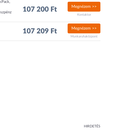
ckPack,
Megnézem >>
107 200 Ft
észpénz
Kontaktor
Megnézem >>
107 209 Ft
Munkaruhaközpont
HIRDETÉS