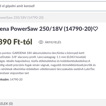
owerSaw 250/18V (14790-20)
ena PowerSaw 250/18V (14790-20)
890 Ft
-tól
ÁRFIGYELÉS
 és pontos: GARDENA 18V akkumulátoros láncfűrész a könnyed kerti
zOsztás: 3/8" alacsony profil. Láncvastagság: 1,1 mm (0,043 hüvelyk)
gás. Ideális faápoláshoz, tűzifa előkészítéshez és hobbikertészkedéshez.A
félig vésett precíziós fogak simán vágnak, nagyobb törmeléktűrésselLáncfék és
 sérülések elkerülése érdekében véletlenszerű láncszakadás eseténA LubriTec
rendszer olajozottan tart
ikkszám:
14790-20
ELEK (0)