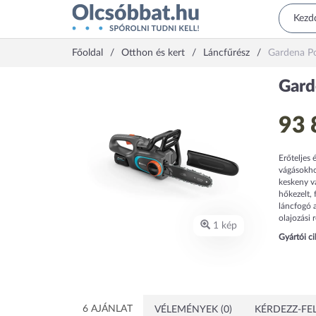
Főoldal
Otthon és kert
Láncfűrész
Gardena P
Gard
93 
Erőteljes
vágásokho
keskeny vá
hőkezelt, 
láncfogó a
olajozási 
1 kép
Gyártói c
6 AJÁNLAT
VÉLEMÉNYEK (0)
KÉRDEZZ-FEL