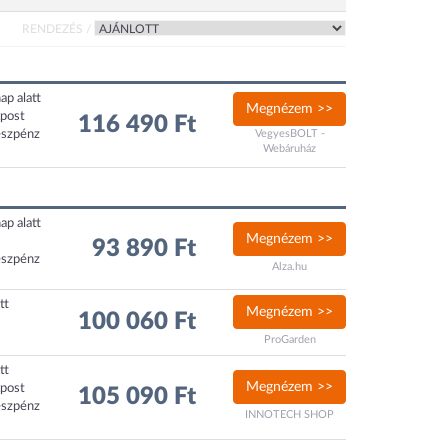
RENDEZÉS /
ap alatt
Megnézem >>
xpost
116 490 Ft
észpénz
VegyesBOLT -
Webáruház
ap alatt
Megnézem >>
93 890 Ft
észpénz
Alza.hu
tt
Megnézem >>
100 060 Ft
ProGarden
tt
Megnézem >>
xpost
105 090 Ft
észpénz
INNOTECH SHOP