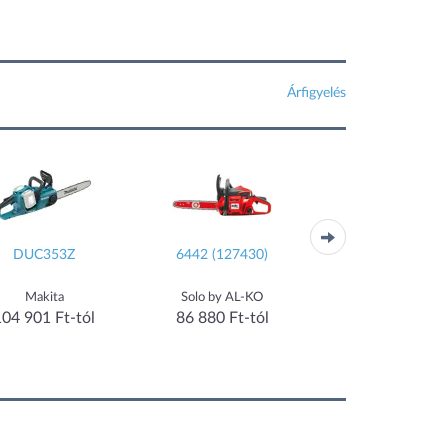
Árfigyelés
DUC353Z
6442 (127430)
CS-3510ES
Makita
Solo by AL-KO
Echo
104 901 Ft-tól
86 880 Ft-tól
114 990 Ft-tó