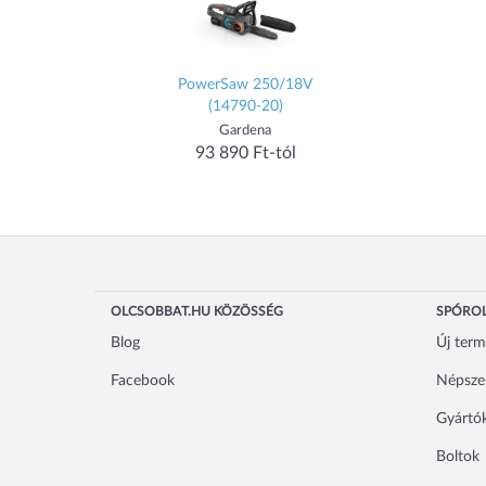
PowerSaw 250/18V
(14790-20)
Gardena
93 890 Ft-tól
OLCSOBBAT.HU KÖZÖSSÉG
SPÓROL
Blog
Új ter
Facebook
Népsze
Gyártó
Boltok