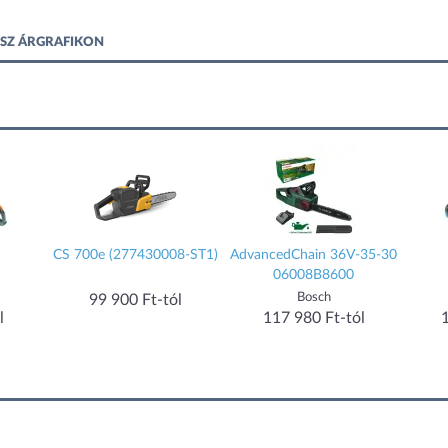
ÉSZ ÁRGRAFIKON
CS 700e (277430008-ST1)
AdvancedChain 36V-35-30
06008B8600
Bosch
99 900 Ft-tól
l
117 980 Ft-tól