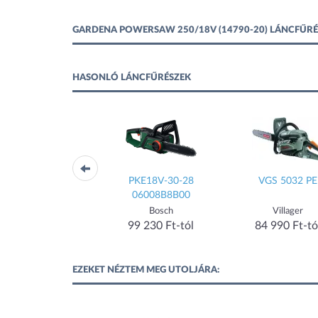
GARDENA POWERSAW 250/18V (14790-20) LÁNCFŰR
HASONLÓ LÁNCFŰRÉSZEK
GC416
PKE18V-30-28
VGS 5032 PE
06008B8B00
MOVA
Bosch
Villager
91 899 Ft-tól
99 230 Ft-tól
84 990 Ft-tó
EZEKET NÉZTEM MEG UTOLJÁRA: