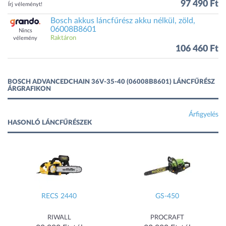
97 490 Ft
Írj véleményt!
Bosch akkus láncfűrész akku nélkül, zöld,
06008B8601
Nincs
Raktáron
vélemény
106 460 Ft
BOSCH ADVANCEDCHAIN 36V-35-40 (06008B8601) LÁNCFŰRÉSZ
ÁRGRAFIKON
Árfigyelés
HASONLÓ LÁNCFŰRÉSZEK
RECS 2440
GS-450
RIWALL
PROCRAFT