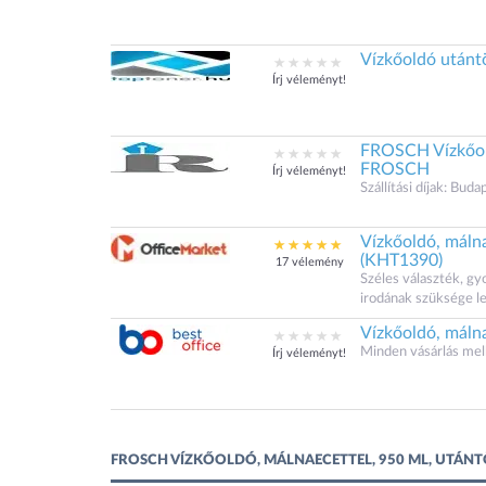
Vízkőoldó utánt
Írj véleményt!
FROSCH Vízkőold
FROSCH
Írj véleményt!
Szállítási díjak: Bu
Vízkőoldó, máln
(KHT1390)
17 vélemény
Széles választék, gy
irodának szüksége l
Vízkőoldó, máln
Minden vásárlás mel
Írj véleményt!
FROSCH VÍZKŐOLDÓ, MÁLNAECETTEL, 950 ML, UTÁNTÖL