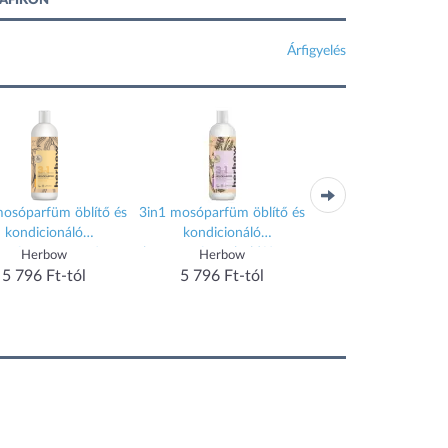
RAFIKON
Árfigyelés
mosóparfüm öblítő és
3in1 mosóparfüm öblítő és
3in1 mosóparfüm öbl
kondicionáló
kondicionáló
kondicionáló
ntrátum ragyogó nap
koncentrátum holdfényes
koncentrátum tünd
Herbow
Herbow
Herbow
1000 ml
éj 1000 ml
hercegnő 1000 
5 796 Ft-tól
5 796 Ft-tól
5 796 Ft-tól