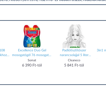
LTŐ, FROSCH (KHT1390) TISZTÍTÓ- ÉS TAKARÍTÓSZER, HIGIÉNIA ÁRG
(108
Excellence Duo Gel
Padlótisztítószer
3in1 
ákhoz
mosogatógél 76 mosogatás
narancsolajjal 5 liter
Omo
2 x 684 ml
organikus Cleaneco
konce
Somat
Cleaneco
6 390 Ft-tól
5 841 Ft-tól