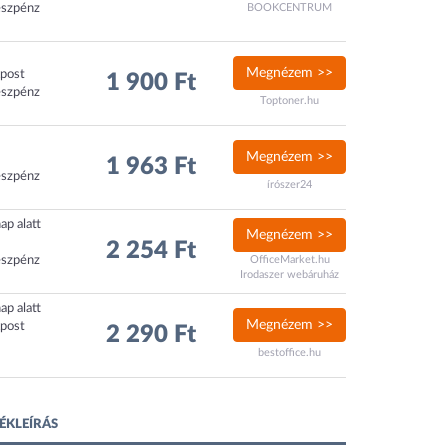
észpénz
BOOKCENTRUM
Megnézem >>
xpost
1 900 Ft
észpénz
Toptoner.hu
Megnézem >>
1 963 Ft
észpénz
írószer24
ap alatt
Megnézem >>
2 254 Ft
észpénz
OfficeMarket.hu
Irodaszer webáruház
ap alatt
Megnézem >>
xpost
2 290 Ft
bestoffice.hu
ÉKLEÍRÁS