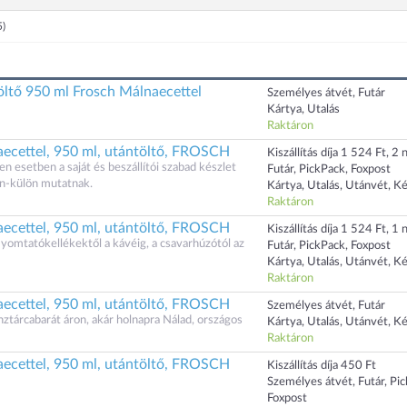
5)
öltő 950 ml Frosch Málnaecettel
Személyes átvét, Futár
Kártya, Utalás
Raktáron
aecettel, 950 ml, utántöltő, FROSCH
Kiszállítás díja 1 524 Ft, 2 n
n esetben a saját és beszállítói szabad készlet
Futár, PickPack, Foxpost
n-külön mutatnak.
Kártya, Utalás, Utánvét, K
Raktáron
aecettel, 950 ml, utántöltő, FROSCH
Kiszállítás díja 1 524 Ft, 1 n
yomtatókellékektől a kávéig, a csavarhúzótól az
Futár, PickPack, Foxpost
Kártya, Utalás, Utánvét, K
Raktáron
aecettel, 950 ml, utántöltő, FROSCH
Személyes átvét, Futár
tárcabarát áron, akár holnapra Nálad, országos
Kártya, Utalás, Utánvét, K
Raktáron
aecettel, 950 ml, utántöltő, FROSCH
Kiszállítás díja 450 Ft
Személyes átvét, Futár, Pi
Foxpost