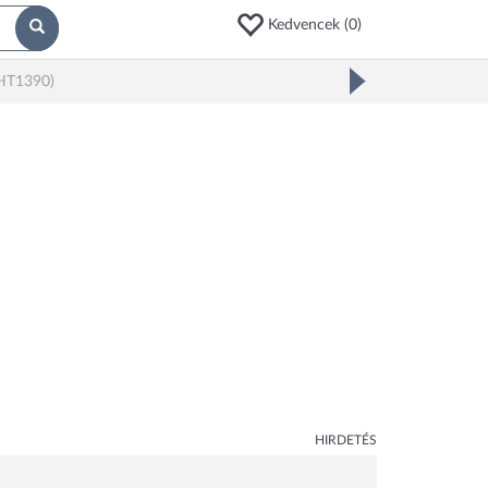
Kedvencek (
0
)
KHT1390)
HIRDETÉS