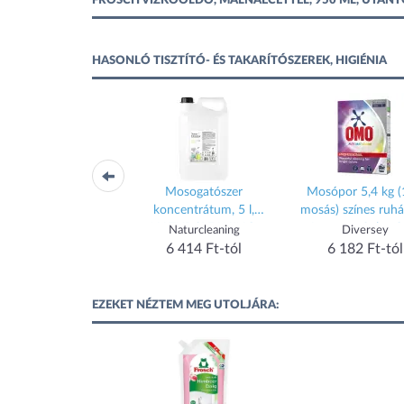
FROSCH VÍZKŐOLDÓ, MÁLNAECETTEL, 950 ML, UTÁNTÖ
HASONLÓ TISZTÍTÓ- ÉS TAKARÍTÓSZEREK, HIGIÉNIA
Mosogatószer
Mosogatószer
Mosópor 5,4 kg 
oncentrátum, 5 l,
koncentrátum, 5 l,
mosás) színes ruh
RCLEANING, citrom
NATURCLEANING,
Automat Color 
Naturcleaning
Naturcleaning
Diversey
gránátalma
6 414 Ft-tól
6 414 Ft-tól
6 182 Ft-tól
EZEKET NÉZTEM MEG UTOLJÁRA: