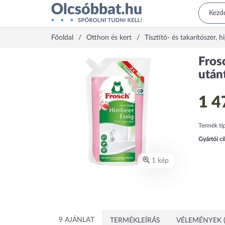
Főoldal
Otthon és kert
Tisztító- és takarítószer, h
Fros
után
1 4
Termék tí
Gyártói c
1 kép
9 AJÁNLAT
TERMÉKLEÍRÁS
VÉLEMÉNYEK (