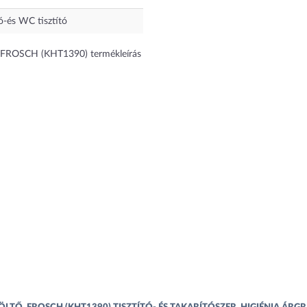
yó-és WC tisztító
tő, FROSCH (KHT1390) termékleírás