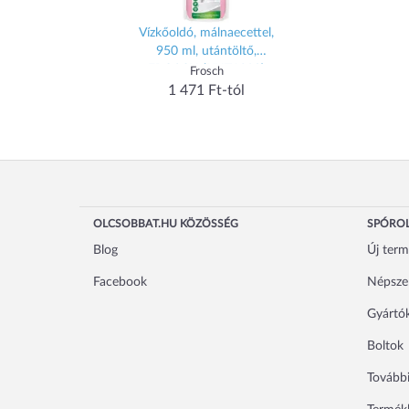
Vízkőoldó, málnaecettel,
950 ml, utántöltő,
FROSCH (KHT1390)
Frosch
1 471 Ft-tól
OLCSOBBAT.HU KÖZÖSSÉG
SPÓROL
Blog
Új ter
Facebook
Népsze
Gyártó
Boltok
További