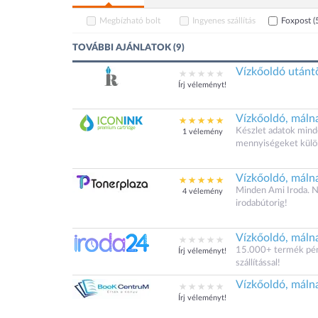
Megbízható bolt
Ingyenes szállítás
Foxpost
(
TOVÁBBI AJÁNLATOK (9)
Vízkőoldó utánt
Írj véleményt!
Vízkőoldó, máln
Készlet adatok minde
1 vélemény
mennyiségeket külö
Vízkőoldó, máln
Minden Ami Iroda. N
4 vélemény
irodabútorig!
Vízkőoldó, máln
15.000+ termék pénz
Írj véleményt!
szállítással!
Vízkőoldó, máln
Írj véleményt!