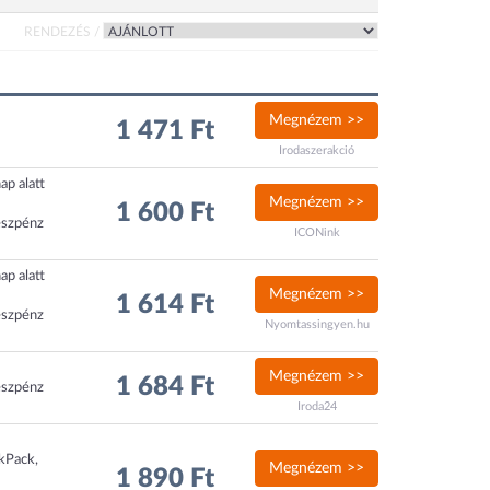
RENDEZÉS /
Megnézem >>
1 471 Ft
Irodaszerakció
ap alatt
Megnézem >>
1 600 Ft
észpénz
ICONink
ap alatt
Megnézem >>
1 614 Ft
észpénz
Nyomtassingyen.hu
Megnézem >>
1 684 Ft
észpénz
Iroda24
ckPack,
Megnézem >>
1 890 Ft