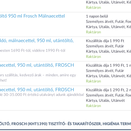
Kártya, Utalás, Utánvét, K
Raktáron
öltő 950 ml Frosch Málnaecettel
1 napon belül
Személyes átvét, Futár, Fo
Kártya, Utalás, Utánvét, K
Raktáron
ó, málnaecettel, 950 ml, utántöltő,
Kiszállítás díja 1 990 Ft
Személyes átvét, Futár
dapesten 1690 Ft-tól, vidékre 1990 Ft-tól
Kártya, Utalás, Utánvét, K
Raktáron
aecettel, 950 ml, utántöltő, FROSCH
Kiszállítás díja 1 990 Ft, 1 n
Személyes átvét, Futár
ors szállítás, kedvező árak – minden, amire egy
Kártya, Utalás, Utánvét, K
ehet!
Raktáron
aecettel, 950 ml, utántöltő, FROSCH
Kiszállítás díja 1 290 Ft, 2 n
lé 30-35.000 Ft értékű utalványt adunk ajándékba!
Személyes átvét, Futár, Fo
Kártya, Utalás, Utánvét
Raktáron
TŐ, FROSCH (KHT1390) TISZTÍTÓ- ÉS TAKARÍTÓSZER, HIGIÉNIA TERM