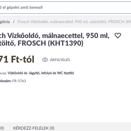
igiénia
Frosch Vízkőoldó, málnaecettel, 950 ml, utántöltő, FROSCH (
ch Vízkőoldó, málnaecettel, 950 ml,
töltő, FROSCH (KHT1390)
71 Ft
-tól
ÁRFIGYELÉS
pusa:
Vízkőoldó és -lágyító, lefolyó-és WC tisztító
ikkszám:
FR-5763
0)
KÉRDEZZ-FELELEK (0)