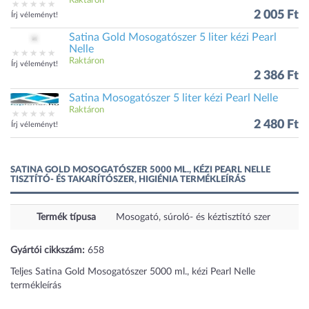
Raktáron
2 005 Ft
Írj véleményt!
Satina Gold Mosogatószer 5 liter kézi Pearl
Nelle
Raktáron
Írj véleményt!
2 386 Ft
Satina Mosogatószer 5 liter kézi Pearl Nelle
Raktáron
2 480 Ft
Írj véleményt!
SATINA GOLD MOSOGATÓSZER 5000 ML., KÉZI PEARL NELLE
TISZTÍTÓ- ÉS TAKARÍTÓSZER, HIGIÉNIA TERMÉKLEÍRÁS
Termék típusa
Mosogató, súroló- és kéztisztító szer
Gyártói cikkszám:
658
Teljes Satina Gold Mosogatószer 5000 ml., kézi Pearl Nelle
termékleírás