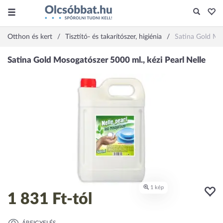
Otthon és kert
Tisztító- és takarítószer, higiénia
Satina Gold Mos
1 831 Ft
-tól