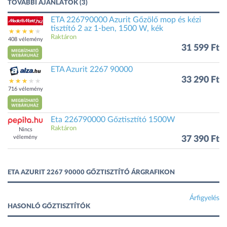
TOVÁBBI AJÁNLATOK (3)
ETA 226790000 Azurit Gőzölő mop és kézi
tisztító 2 az 1-ben, 1500 W, kék
Raktáron
408 vélemény
31 599 Ft
ETA Azurit 2267 90000
33 290 Ft
716 vélemény
Eta 226790000 Gőztisztító 1500W
Raktáron
Nincs
vélemény
37 390 Ft
ETA AZURIT 2267 90000 GŐZTISZTÍTÓ ÁRGRAFIKON
Árfigyelés
HASONLÓ GŐZTISZTÍTÓK