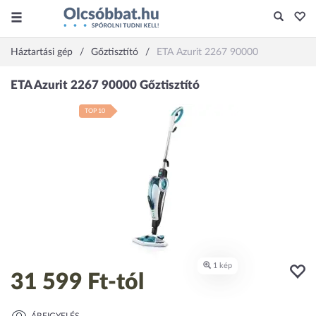
Háztartási gép
Gőztisztító
ETA Azurit 2267 90000
TOP 10
31 599 Ft
-tól