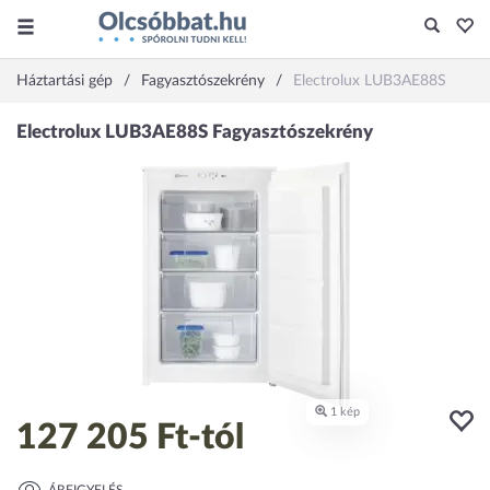
Háztartási gép
Fagyasztószekrény
Electrolux LUB3AE88S
127 205 Ft
-tól