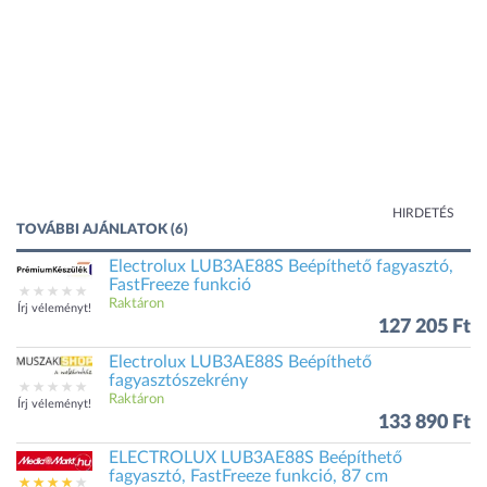
HIRDETÉS
TOVÁBBI AJÁNLATOK (6)
Electrolux LUB3AE88S Beépíthető fagyasztó,
FastFreeze funkció
Raktáron
Írj véleményt!
127 205 Ft
Electrolux LUB3AE88S Beépíthető
fagyasztószekrény
Raktáron
Írj véleményt!
133 890 Ft
ELECTROLUX LUB3AE88S Beépíthető
fagyasztó, FastFreeze funkció, 87 cm