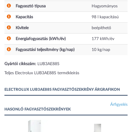
Fagyasztó típusa
Hagyományos
Kapacitás
98
l
kapacitású
Kivitele
beépíthető
Energiafogyasztás (kWh/év)
177
kWh/év
Fagyasztási teljesítmény (kg/nap)
10
kg/nap
Gyártói cikkszám:
LUB3AE88S
Teljes Electrolux LUB3AE88S termékleírás
ELECTROLUX LUB3AE88S FAGYASZTÓSZEKRÉNY ÁRGRAFIKON
Árfigyelés
HASONLÓ FAGYASZTÓSZEKRÉNYEK