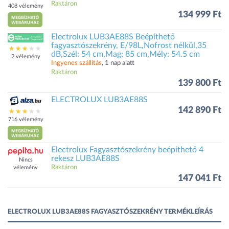
Raktáron
408 vélemény
134 999 Ft
Electrolux LUB3AE88S Beépíthető
fagyasztószekrény, E/98L,Nofrost nélkül,35
dB,Szél: 54 cm,Mag: 85 cm,Mély: 54.5 cm
2 vélemény
Ingyenes szállítás
, 1 nap alatt
Raktáron
139 800 Ft
ELECTROLUX LUB3AE88S
142 890 Ft
716 vélemény
Electrolux Fagyasztószekrény beépíthető 4
rekesz LUB3AE88S
Nincs
Raktáron
vélemény
147 041 Ft
ELECTROLUX LUB3AE88S FAGYASZTÓSZEKRÉNY TERMÉKLEÍRÁS