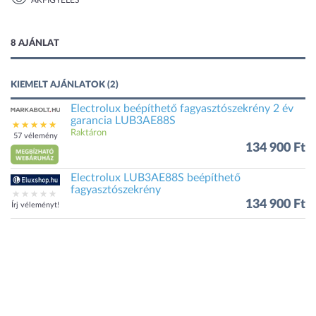
ÁRFIGYELÉS
1 kép
8 AJÁNLAT
KIEMELT AJÁNLATOK (2)
Electrolux beépíthető fagyasztószekrény 2 év
garancia LUB3AE88S
Raktáron
57 vélemény
134 900 Ft
Electrolux LUB3AE88S beépíthető
fagyasztószekrény
134 900 Ft
Írj véleményt!