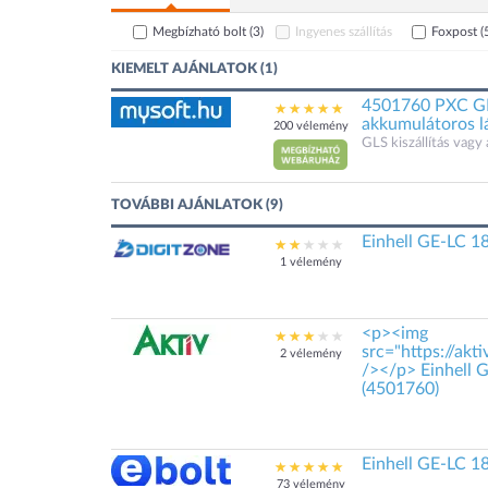
Megbízható bolt
(3)
Ingyenes szállítás
Foxpost
(
KIEMELT AJÁNLATOK (1)
4501760 PXC GE-
akkumulátoros l
200 vélemény
GLS kiszállítás vagy 
TOVÁBBI AJÁNLATOK (9)
Einhell GE-LC 1
1 vélemény
<p><img
src="https://akt
2 vélemény
/></p> Einhell G
(4501760)
Einhell GE-LC 18
73 vélemény