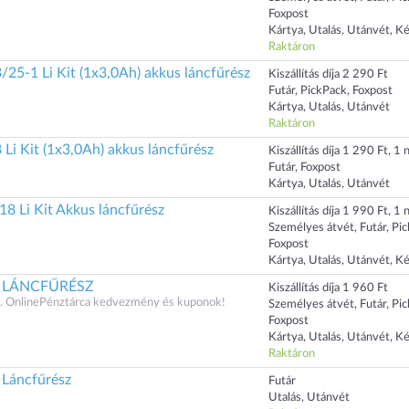
Foxpost
Kártya, Utalás, Utánvét, K
Raktáron
/25-1 Li Kit (1x3,0Ah) akkus láncfűrész
Kiszállítás díja 2 290 Ft
Futár, PickPack, Foxpost
Kártya, Utalás, Utánvét
Raktáron
 Li Kit (1x3,0Ah) akkus láncfűrész
Kiszállítás díja 1 290 Ft, 1 n
Futár, Foxpost
Kártya, Utalás, Utánvét
8 Li Kit Akkus láncfűrész
Kiszállítás díja 1 990 Ft, 1 n
Személyes átvét, Futár, Pi
Foxpost
Kártya, Utalás, Utánvét, K
60 LÁNCFŰRÉSZ
Kiszállítás díja 1 960 Ft
 OnlinePénztárca kedvezmény és kuponok!
Személyes átvét, Futár, Pi
Foxpost
Kártya, Utalás, Utánvét, K
Raktáron
 Láncfűrész
Futár
Utalás, Utánvét