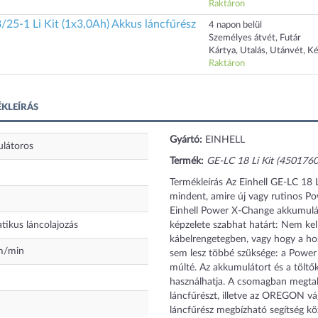
Raktáron
/25-1 Li Kit (1x3,0Ah) Akkus láncfűrész
4 napon belül
Személyes átvét, Futár
Kártya, Utalás, Utánvét, K
Raktáron
ÉKLEÍRÁS
Gyártó:
EINHELL
látoros
Termék:
GE-LC 18 Li Kit (4501760
Termékleírás Az Einhell GE-LC 18
mindent, amire új vagy rutinos P
Einhell Power X-Change akkumuláto
ikus láncolajozás
képzelete szabhat határt: Nem kell
kábelrengetegben, vagy hogy a ho
m/min
sem lesz többé szüksége: a Powe
múlté. Az akkumulátort és a töltő
használhatja. A csomagban megtal
láncfűrészt, illetve az OREGON vá
láncfűrész megbízható segítség köz