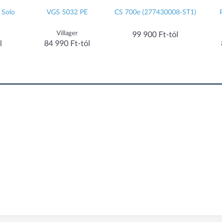
 Solo
VGS 5032 PE
CS 700e (277430008-ST1)
Villager
99 900 Ft-tól
l
84 990 Ft-tól