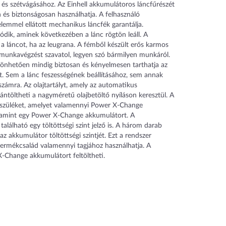
- és szétvágásához. Az Einhell akkumulátoros láncfűrészét
és biztonságosan használhatja. A felhasználó
lemmel ellátott mechanikus láncfék garantálja.
ódik, aminek következében a lánc rögtön leáll. A
a a láncot, ha az leugrana. A fémből készült erős karmos
munkavégzést szavatol, legyen szó bármilyen munkáról.
nhetően mindig biztosan és kényelmesen tarthatja az
t. Sem a lánc feszességének beállításához, sem annak
számra. Az olajtartályt, amely az automatikus
ántöltheti a nagyméretű olajbetöltő nyíláson keresztül. A
észüléket, amelyet valamennyi Power X-Change
lamint egy Power X-Change akkumulátort. A
lálható egy töltöttségi szint jelző is. A három darab
z akkumulátor töltöttségi szintjét. Ezt a rendszer
rmékcsalád valamennyi tagjához használhatja. A
X-Change akkumulátort feltöltheti.