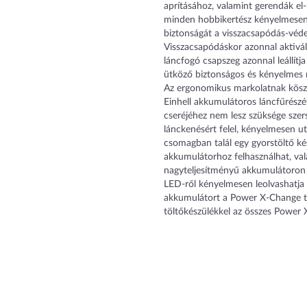
aprításához, valamint gerendák el
minden hobbikertész kényelmesen 
biztonságát a visszacsapódás-véde
Visszacsapódáskor azonnal aktivál
láncfogó csapszeg azonnal leállítj
ütköző biztonságos és kényelmes 
Az ergonomikus markolatnak köszö
Einhell akkumulátoros láncfűrészé
cseréjéhez nem lesz szüksége szer
lánckenésért felel, kényelmesen ut
csomagban talál egy gyorstöltő k
akkumulátorhoz felhasználhat, va
nagyteljesítményű akkumulátoron ta
LED-ről kényelmesen leolvashatja a
akkumulátort a Power X-Change te
töltőkészülékkel az összes Power 