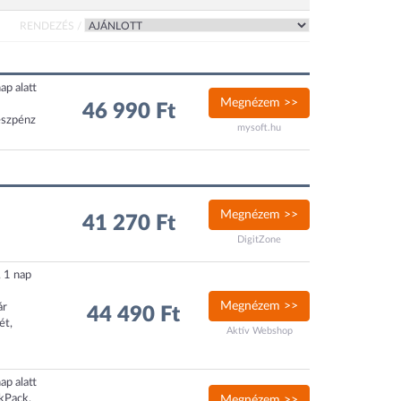
RENDEZÉS /
ap alatt
Megnézem >>
46 990 Ft
észpénz
mysoft.hu
Megnézem >>
41 270 Ft
DigitZone
, 1 nap
Megnézem >>
ár
44 490 Ft
ét,
Aktív Webshop
ap alatt
ckPack,
Megnézem >>