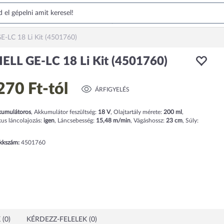
-LC 18 Li Kit (4501760)
ELL GE-LC 18 Li Kit (4501760)
270 Ft
-tól
ÁRFIGYELÉS
umulátoros
,
Akkumulátor feszültség:
18
V
,
Olajtartály mérete:
200
ml
,
us láncolajozás:
igen
,
Láncsebesség:
15,48
m/min
,
Vágáshossz:
23
cm
,
Súly:
ikkszám:
4501760
(0)
KÉRDEZZ-FELELEK (0)