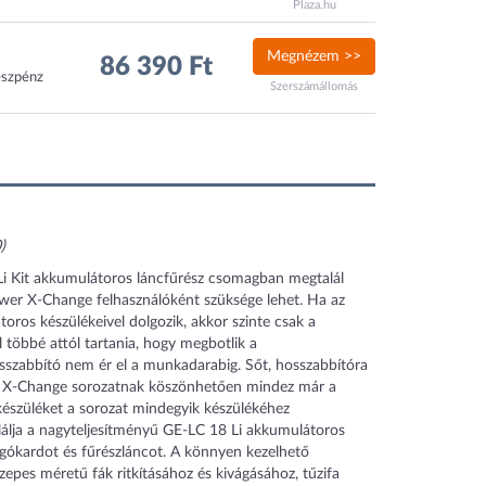
Plaza.hu
Megnézem >>
86 390 Ft
észpénz
Szerszámállomás
)
 Li Kit akkumulátoros láncfűrész csomagban megtalál
ower X-Change felhasználóként szüksége lehet. Ha az
ros készülékeivel dolgozik, akkor szinte csak a
 többé attól tartania, hogy megbotlik a
sszabbító nem ér el a munkadarabig. Sőt, hosszabbítóra
r X-Change sorozatnak köszönhetően mindez már a
készüléket a sorozat mindegyik készülékéhez
álja a nagyteljesítményű GE-LC 18 Li akkumulátoros
gókardot és fűrészláncot. A könnyen kezelhető
epes méretű fák ritkításához és kivágásához, tűzifa