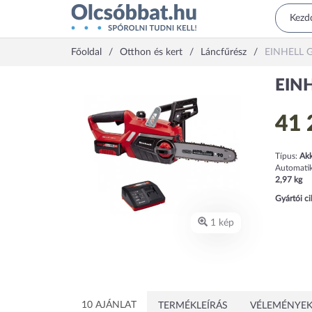
Főoldal
Otthon és kert
Láncfűrész
EINHELL GE
EINH
41 
Típus:
Akk
Automatik
2,97
kg
Gyártói c
1 kép
10 AJÁNLAT
TERMÉKLEÍRÁS
VÉLEMÉNYEK 