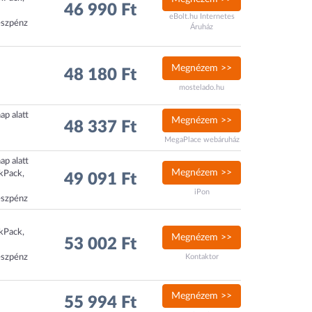
46 990 Ft
eBolt.hu Internetes
észpénz
Áruház
Megnézem >>
48 180 Ft
mostelado.hu
ap alatt
Megnézem >>
48 337 Ft
MegaPlace webáruház
ap alatt
Megnézem >>
ckPack,
49 091 Ft
iPon
észpénz
ckPack,
Megnézem >>
53 002 Ft
észpénz
Kontaktor
Megnézem >>
55 994 Ft