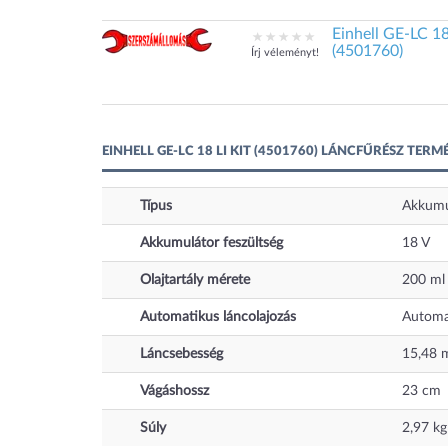
Einhell GE-LC 18
(4501760)
Írj véleményt!
EINHELL GE-LC 18 LI KIT (4501760) LÁNCFŰRÉSZ TERM
Típus
Akkumu
Akkumulátor feszültség
18
V
Olajtartály mérete
200
ml
Automatikus láncolajozás
Automat
Láncsebesség
15,48
Vágáshossz
23
cm
Súly
2,97
kg