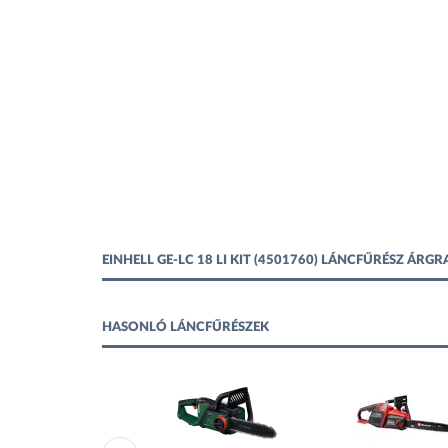
EINHELL GE-LC 18 LI KIT (4501760) LÁNCFŰRÉSZ ÁRG
HASONLÓ LÁNCFŰRÉSZEK