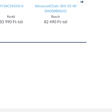
RY36CSX35A-0
AdvancedChain 36V-35-40
PowerSaw 250/1
(06008B8601)
(14790-20)
Ryobi
Bosch
Gardena
83 990 Ft-tól
82 490 Ft-tól
93 890 Ft-tól