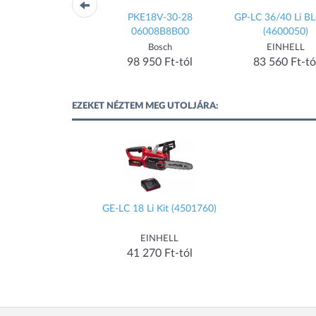
GC416
PKE18V-30-28
GP-LC 36/40 Li BL
06008B8B00
(4600050)
MOVA
Bosch
EINHELL
91 899 Ft-tól
98 950 Ft-tól
83 560 Ft-tó
EZEKET NÉZTEM MEG UTOLJÁRA:
GE-LC 18 Li Kit (4501760)
EINHELL
41 270 Ft-tól