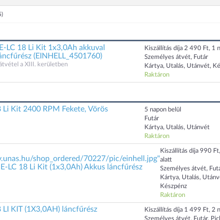
5)
LC 18 Li Kit 1x3,0Ah akkuval
Kiszállítás díja 2 490 Ft, 1 n
áncfűrész (EINHELL_4501760)
Személyes átvét, Futár
átvétel a XIII. kerületben
Kártya, Utalás, Utánvét, K
Raktáron
8 Li Kit 2400 RPM Fekete, Vörös
5 napon belül
Futár
Kártya, Utalás, Utánvét
Raktáron
Kiszállítás díja 990 Ft
iv.unas.hu/shop_ordered/70227/pic/einhell.jpg"
alatt
E-LC 18 Li Kit (1x3,0Ah) Akkus láncfűrész
Személyes átvét, Fut
Kártya, Utalás, Utánv
Készpénz
Raktáron
 LI KIT (1X3,0AH) láncfűrész
Kiszállítás díja 1 499 Ft, 2 n
Személyes átvét, Futár, Pi