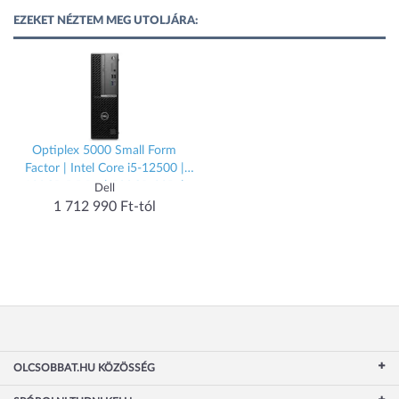
EZEKET NÉZTEM MEG UTOLJÁRA:
Optiplex 5000 Small Form
Factor | Intel Core i5-12500 |
128GB DDR4 | 500GB SSD |
Dell
1000GB HDD | Intel UHD
1 712 990 Ft-tól
Graphics 770 | W11 HOME
OLCSOBBAT.HU KÖZÖSSÉG