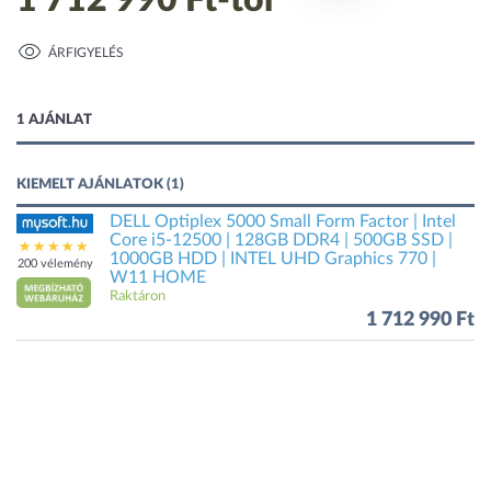
1 712 990 Ft
-tól
ÁRFIGYELÉS
1 kép
1 AJÁNLAT
KIEMELT AJÁNLATOK (1)
DELL Optiplex 5000 Small Form Factor | Intel
Core i5-12500 | 128GB DDR4 | 500GB SSD |
1000GB HDD | INTEL UHD Graphics 770 |
200 vélemény
W11 HOME
Raktáron
1 712 990 Ft