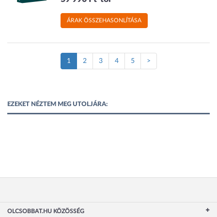
ÁRAK ÖSSZEHASONLÍTÁSA
(Jelenlegi
1
2
3
4
5
>
oldal)
EZEKET NÉZTEM MEG UTOLJÁRA:
OLCSOBBAT.HU KÖZÖSSÉG