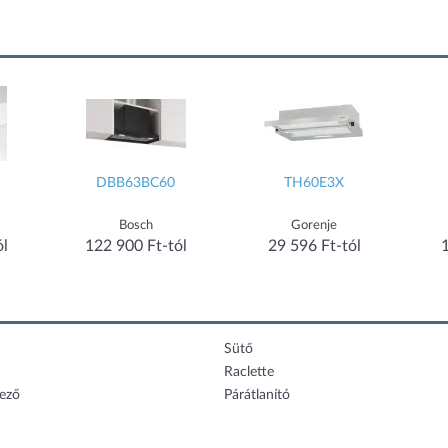
DBB63BC60
TH60E3X
Bosch
Gorenje
ól
122 900 Ft-tól
29 596 Ft-tól
Sütő
Raclette
lező
Párátlanító