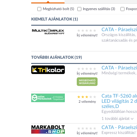
Megbízható bolt
(5)
Ingyenes szállítás
(3)
Foxpo
KIEMELT AJÁNLATOK (1)
CATA - Páraelsz
Országos kiszállítás,
Írj véleményt!
szaktanácsadás és pr
TOVÁBBI AJÁNLATOK (19)
CATA - Páraelsz
Minőségi termékek, 
Írj véleményt!
Cata TF-5260 al
LED világítás 2
2 vélemény
széles,D
Egyedülállóan hoss
1 további ajánlat
CATA - Páraelsz
Expressz kiszállítás!
Írj véleményt!