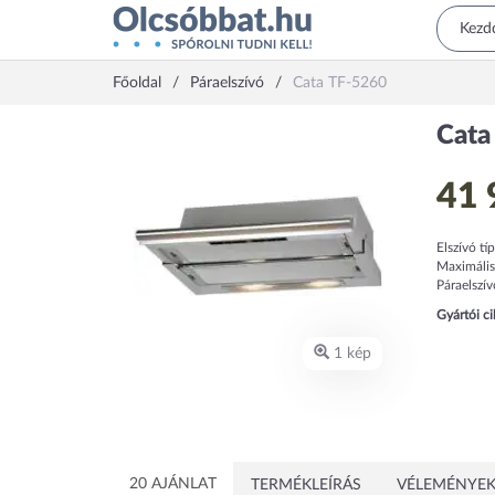
Főoldal
Páraelszívó
Cata TF-5260
Cata
41 
Elszívó tí
Maximális 
Páraelszív
Gyártói c
1 kép
20 AJÁNLAT
TERMÉKLEÍRÁS
VÉLEMÉNYEK 