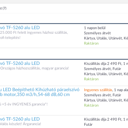
st
(7)
ívó TF-5260 alu LED
1 napon belül
 25.000 Ft felett ingyenes házhoz szállítás,
Személyes átvét
ofi telepítés!
Kártya, Utalás, Utánvét, K
Raktáron
ívó TF-5260 alu LED
Kiszállítás díja 2 490 Ft, 1 n
Országos házhozszállítás, magyar garancia!
Személyes átvét, Futár
Kártya, Utalás, Utánvét, K
Raktáron
u LED Beépíthető Kihúzható páraelszívó
Ingyenes szállítás
, 1 nap ala
 db motor,350 m3/h,54-68 dB,60 cm
Személyes átvét, Futár
Kártya, Utalás, Utánvét, K
zú +5 év INGYENES garancia*!
Raktáron
ívó TF-5260 alu LED
Kiszállítás díja 2 490 Ft, 1 n
 Valós készlet! Árgarancia!
Futár