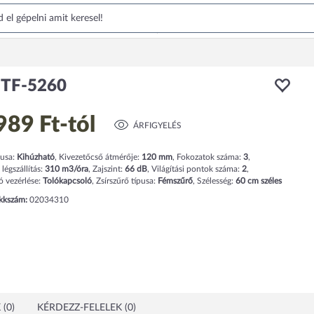
 TF-5260
989 Ft
-tól
ÁRFIGYELÉS
pusa:
Kihúzható
,
Kivezetőcső átmérője:
120 mm
,
Fokozatok száma:
3
,
légszállítás:
310
m3/óra
,
Zajszint:
66
dB
,
Világítási pontok száma:
2
,
ó vezérlése:
Tolókapcsoló
,
Zsírszűrő típusa:
Fémszűrő
,
Szélesség:
60
cm
széles
ikkszám:
02034310
(0)
KÉRDEZZ-FELELEK (0)