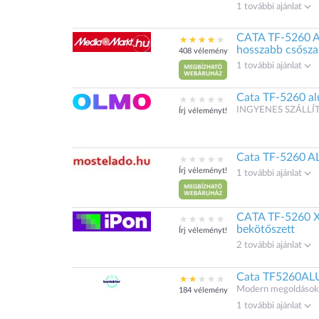
1 további ajánlat
CATA TF-5260 AL
hosszabb csősza
408 vélemény
1 további ajánlat
Cata TF-5260 alu
INGYENES SZÁLLÍT
Írj véleményt!
Cata TF-5260 AL
Írj véleményt!
1 további ajánlat
CATA TF-5260 X/
bekötőszett
Írj véleményt!
2 további ajánlat
Cata TF5260A
Modern megoldások.
184 vélemény
1 további ajánlat