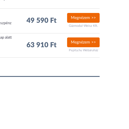
Megnézem >>
49 590 Ft
észpénz
Gázmodul-Weisz Kft.
ap alatt
Megnézem >>
63 910 Ft
Pepita.hu Webáruház