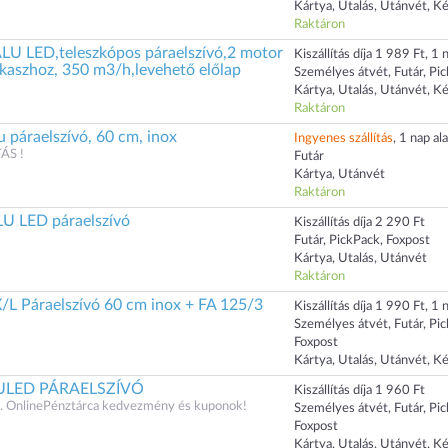
Kártya, Utalás, Utánvét, K
Raktáron
U LED,teleszkópos páraelszívó,2 motor
Kiszállítás díja 1 989 Ft, 1 n
kaszhoz, 350 m3/h,levehető előlap
Személyes átvét, Futár, Pi
Kártya, Utalás, Utánvét, K
Raktáron
 páraelszívó, 60 cm, inox
Ingyenes szállítás
, 1 nap ala
ÁS !
Futár
Kártya, Utánvét
Raktáron
U LED páraelszívó
Kiszállítás díja 2 290 Ft
Futár, PickPack, Foxpost
Kártya, Utalás, Utánvét
Raktáron
L Páraelszívó 60 cm inox + FA 125/3
Kiszállítás díja 1 990 Ft, 1 n
Személyes átvét, Futár, Pi
Foxpost
Kártya, Utalás, Utánvét, K
LULED PÁRAELSZÍVÓ
Kiszállítás díja 1 960 Ft
 OnlinePénztárca kedvezmény és kuponok!
Személyes átvét, Futár, Pi
Foxpost
Kártya, Utalás, Utánvét, K