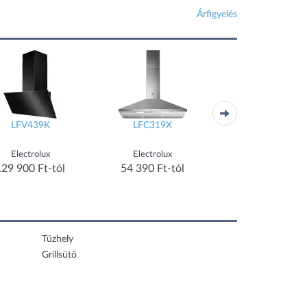
Árfigyelés
LFV439K
LFC319X
LFG716W
Electrolux
Electrolux
Electrolux
129 900 Ft-tól
54 390 Ft-tól
111 990 Ft-tó
Tűzhely
Grillsütő