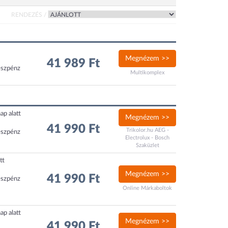
RENDEZÉS /
Megnézem >>
41 989 Ft
észpénz
Multikomplex
ap alatt
Megnézem >>
41 990 Ft
Trikolor.hu AEG -
észpénz
Electrolux - Bosch
Szaküzlet
tt
Megnézem >>
41 990 Ft
észpénz
Online Márkaboltok
ap alatt
Megnézem >>
41 990 Ft