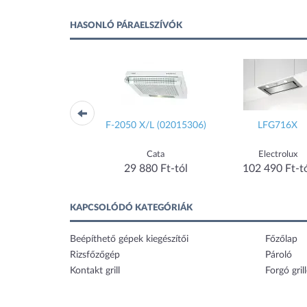
HASONLÓ PÁRAELSZÍVÓK
P-3050
F-2050 X/L (02015306)
LFG716X
Cata
Cata
Electrolux
31 390 Ft-tól
29 880 Ft-tól
102 490 Ft-t
KAPCSOLÓDÓ KATEGÓRIÁK
Beépíthető gépek kiegészítői
Főzőlap
Rizsfőzőgép
Pároló
Kontakt grill
Forgó gril