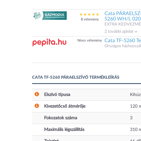
Cata PÁRAELS
5260 WH/L 02
8 vélemény
EXTRA KEDVEZMÉNYEK
2 további ajánlat
Cata TF-5260 Te
Nincs vélemény
Országos házhozszáll
CATA TF-5260 PÁRAELSZÍVÓ TERMÉKLEÍRÁS
Elszívó típusa
Kihúz
Kivezetőcső átmérője
120 m
Fokozatok száma
3
Maximális légszállítás
310