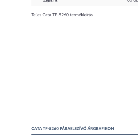
Zajszint
66
d
Teljes Cata TF-5260 termékleírás
CATA TF-5260 PÁRAELSZÍVÓ ÁRGRAFIKON