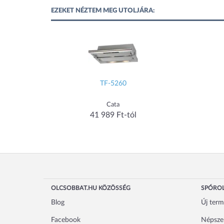
EZEKET NÉZTEM MEG UTOLJÁRA:
TF-5260
Cata
41 989 Ft-tól
OLCSOBBAT.HU KÖZÖSSÉG
SPÓROL
Blog
Új ter
Facebook
Népsze