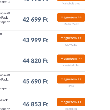
észpénz
Markabolt.shop
ap alatt
Megnézem >>
ckPack
42 699 Ft
észpénz
Media Markt
tt
Megnézem >>
43 999 Ft
OLMO.hu
Megnézem >>
44 820 Ft
mostelado.hu
ap alatt
Megnézem >>
ckPack,
45 690 Ft
iPon
észpénz
ckPack,
Megnézem >>
46 853 Ft
észpénz
Kontaktor