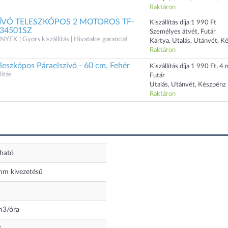
Raktáron
ZÍVÓ TELESZKÓPOS 2 MOTOROS TF-
Kiszállítás díja 1 990 Ft
034501SZ
Személyes átvét, Futár
 | Gyors kiszállítás | Hivatalos garancia!
Kártya, Utalás, Utánvét, K
Raktáron
leszkópos Páraelszívó - 60 cm, Fehér
Kiszállítás díja 1 990 Ft, 4 n
ítás
Futár
Utalás, Utánvét, Készpénz
Raktáron
ható
m kivezetésű
m3/óra