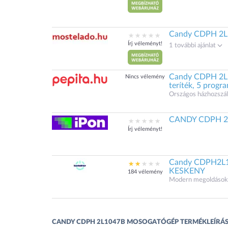
Candy CDPH 2L1
Írj véleményt!
1 további ajánlat
Candy CDPH 2L1
Nincs vélemény
teríték, 5 progr
Országos házhozszáll
CANDY CDPH 2L1
Írj véleményt!
Candy CDPH2L
KESKENY
184 vélemény
Modern megoldások.
CANDY CDPH 2L1047B MOSOGATÓGÉP TERMÉKLEÍRÁ