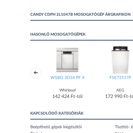
CANDY CDPH 2L1047B MOSOGATÓGÉP ÁRGRAFIKON
HASONLÓ MOSOGATÓGÉPEK
WFC 3C26 P
WSBO 3O34 PF X
FSE72517P
Whirlpool
Whirlpool
AEG
134 990 Ft-tól
142 424 Ft-tól
172 990 Ft-t
KAPCSOLÓDÓ KATEGÓRIÁK
Beépíthető gépek kiegészítői
Tisztító- é