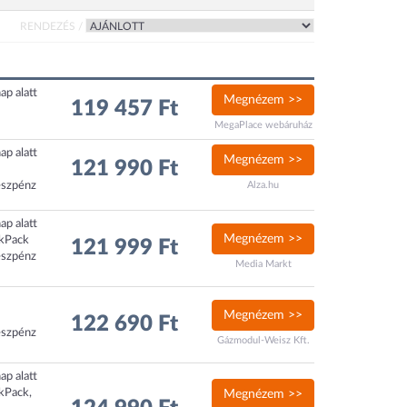
RENDEZÉS /
ap alatt
Megnézem >>
119 457 Ft
MegaPlace webáruház
ap alatt
Megnézem >>
121 990 Ft
észpénz
Alza.hu
ap alatt
Megnézem >>
ckPack
121 999 Ft
észpénz
Media Markt
Megnézem >>
122 690 Ft
észpénz
Gázmodul-Weisz Kft.
ap alatt
ckPack,
Megnézem >>