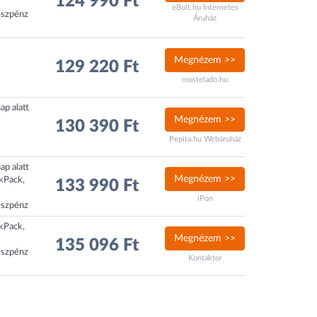
124 990 Ft
eBolt.hu Internetes
észpénz
Áruház
Megnézem >>
129 220 Ft
mostelado.hu
ap alatt
Megnézem >>
130 390 Ft
Pepita.hu Webáruház
ap alatt
Megnézem >>
ckPack,
133 990 Ft
iPon
észpénz
ckPack,
Megnézem >>
135 096 Ft
észpénz
Kontaktor