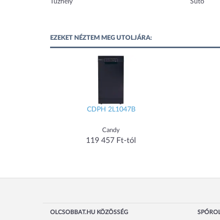
Tűzhely
Sütő
EZEKET NÉZTEM MEG UTOLJÁRA:
CDPH 2L1047B
Candy
119 457 Ft-tól
OLCSOBBAT.HU KÖZÖSSÉG
SPÓROL