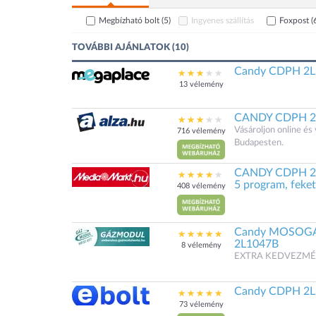
Megbízható bolt
(5)
Ingyenes szállítás
Foxpost
(
TOVÁBBI AJÁNLATOK (10)
Candy CDPH 2L1
13 vélemény
CANDY CDPH 2
Vásároljon online é
716 vélemény
Budapesten.
CANDY CDPH 2L1
5 program, feke
408 vélemény
Candy MOSOGA
2L1047B
8 vélemény
EXTRA KEDVEZMÉNYEK
Candy CDPH 2L
73 vélemény