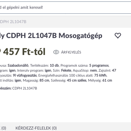
CDPH 2L1047B
dy CDPH 2L1047B Mosogatógép
 457 Ft
-tól
ÁRFIGYELÉS
pusa:
Szabadonálló
,
Terítékszám:
10
db
,
Programok száma:
5
programos
,
ogram:
igen
,
Intenzív program:
igen
,
Szín:
Fekete
,
AquaStop:
nem
,
Zajszint:
47
gyasztás:
9
l
vízfogyasztás
,
Energiafelhasználás 100 ciklus alatt:
75
kWh
,
tt indítás:
igen
,
Magasság:
85
cm
,
Szélesség:
45
cm
széles
,
Mélység:
61
cm
ikkszám:
CDPH 2L1047B
(0)
KÉRDEZZ-FELELEK (0)