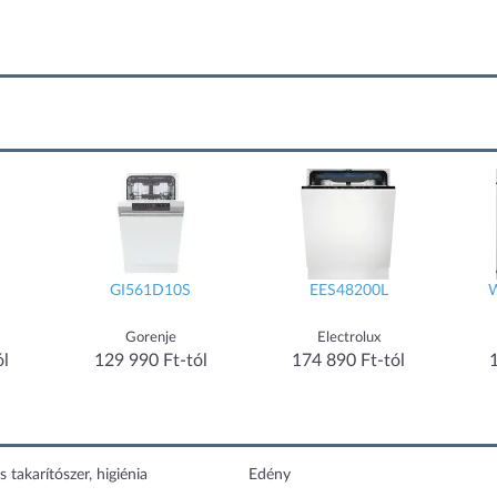
GI561D10S
EES48200L
Gorenje
Electrolux
ól
129 990 Ft-tól
174 890 Ft-tól
s takarítószer, higiénia
Edény