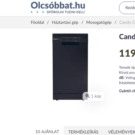
Főoldal
Háztartási gép
Mosogatógép
Candy 
Can
119
Termék tí
Rövid pr
dB
,
Vízfo
Késleltete
Gyártói c
1 kép
10 AJÁNLAT
TERMÉKLEÍRÁS
VÉLEMÉNYEK 