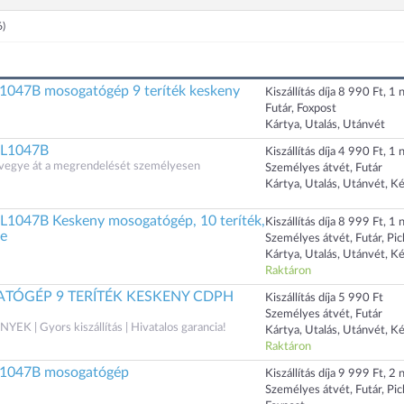
6)
047B mosogatógép 9 teríték keskeny
Kiszállítás díja 8 990 Ft, 1 n
Futár, Foxpost
Kártya, Utalás, Utánvét
L1047B
Kiszállítás díja 4 990 Ft, 1 n
s vegye át a megrendelését személyesen
Személyes átvét, Futár
Kártya, Utalás, Utánvét, K
047B Keskeny mosogatógép, 10 teríték,
Kiszállítás díja 8 999 Ft, 1 n
te
Személyes átvét, Futár, Pi
Kártya, Utalás, Utánvét, K
Raktáron
TÓGÉP 9 TERÍTÉK KESKENY CDPH
Kiszállítás díja 5 990 Ft
Személyes átvét, Futár
 | Gyors kiszállítás | Hivatalos garancia!
Kártya, Utalás, Utánvét, K
Raktáron
1047B mosogatógép
Kiszállítás díja 9 999 Ft, 2 n
Személyes átvét, Futár, Pi