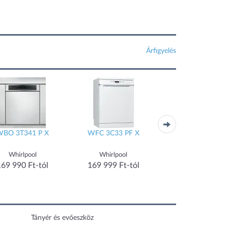
Árfigyelés
WBO 3T341 P X
WFC 3C33 PF X
EEG62310L
Whirlpool
Whirlpool
Electrolux
169 990 Ft-tól
169 999 Ft-tól
169 999 Ft-tó
Tányér és evőeszköz