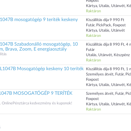
Foxpost
Kártya, Utalás, Utánvét, K
Raktáron
047B mosogatógép 9 teríték keskeny
Kiszállítás díja 9 990 Ft
Futár, PickPack, Foxpost
Kártya, Utalás, Utánvét
Raktáron
047B Szabadonálló mosogatógép, 10
Kiszállítás díja 8 990 Ft, 4 n
am, Brava, Zoom, E energiaosztály
Futár
ítás
Utalás, Utánvét, Készpénz
Raktáron
047B Mosogatógép keskeny 10 teríték
Kiszállítás díja 8 990 Ft, 1 n
Személyes átvét, Futár, Pi
Foxpost
Kártya, Utalás, Utánvét, K
1047B MOSOGATÓGÉP 9 TERÍTÉK
Személyes átvét, Futár, Pi
Foxpost
 OnlinePénztárca kedvezmény és kuponok!
Kártya, Utalás, Utánvét, K
Raktáron
S