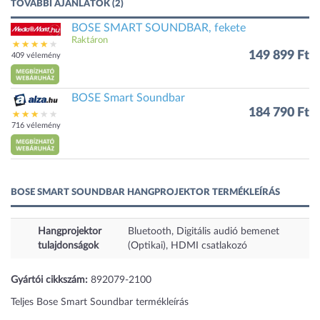
TOVÁBBI AJÁNLATOK (2)
BOSE SMART SOUNDBAR, fekete
Raktáron
149 899 Ft
409 vélemény
BOSE Smart Soundbar
184 790 Ft
716 vélemény
BOSE SMART SOUNDBAR HANGPROJEKTOR TERMÉKLEÍRÁS
Hangprojektor
Bluetooth, Digitális audió bemenet
tulajdonságok
(Optikai), HDMI csatlakozó
Gyártói cikkszám:
892079-2100
Teljes Bose Smart Soundbar termékleírás