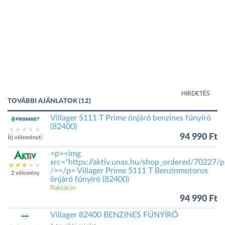
HIRDETÉS
TOVÁBBI AJÁNLATOK (12)
Villager 5111 T Prime önjáró benzines fűnyíró
(82400)
94 990 Ft
Írj véleményt!
<p><img
src="https://aktiv.unas.hu/shop_ordered/70227/pic
/></p> Villager Prime 5111 T Benzinmotoros
2 vélemény
önjáró fűnyíró (82400)
Raktáron
94 990 Ft
Villager 82400 BENZINES FŰNYÍRÓ