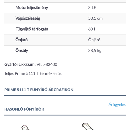
Motorteljesítmény
3
LE
Vágószélesség
50,1
cm
Fűgyűjtő térfogata
60
l
Önjáró
Önjáró
Önsúly
38,5
kg
Gyártói cikkszám:
VILL-82400
Teljes Prime 5111 T termékleírás
PRIME 5111 T FŰNYÍRÓ ÁRGRAFIKON
Árfigyelés
HASONLÓ FŰNYÍRÓK