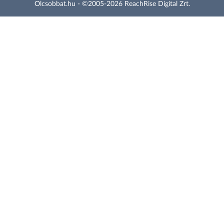
Olcsobbat.hu - ©2005-2026 ReachRise Digital Zrt.