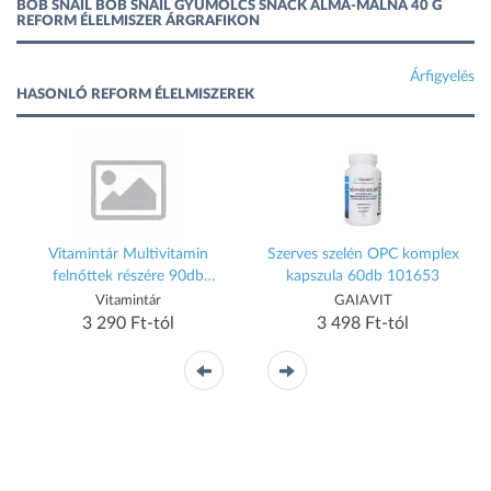
BOB SNAIL BOB SNAIL GYÜMÖLCS SNACK ALMA-MÁLNA 40 G
REFORM ÉLELMISZER ÁRGRAFIKON
Árfigyelés
HASONLÓ REFORM ÉLELMISZEREK
n
Vitamintár Multivitamin
Szerves szelén OPC komplex
felnőttek részére 90db
kapszula 60db 101653
filmtabletta
Vitamintár
GAIAVIT
3 290 Ft-tól
3 498 Ft-tól