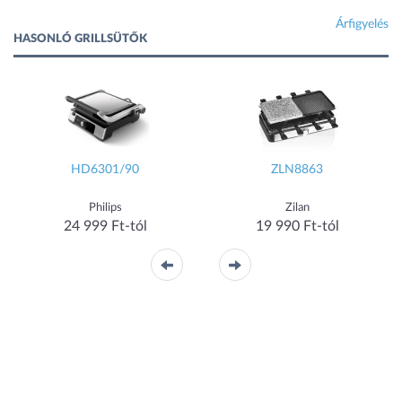
Árfigyelés
HASONLÓ GRILLSÜTŐK
HD6301/90
ZLN8863
Philips
Zilan
24 999 Ft-tól
19 990 Ft-tól