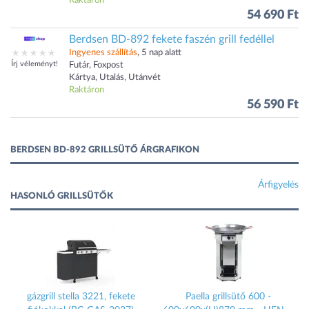
Raktáron
54 690 Ft
Berdsen BD-892 fekete faszén grill fedéllel
Ingyenes szállítás
, 5 nap alatt
Írj véleményt!
Futár, Foxpost
Kártya, Utalás, Utánvét
Raktáron
56 590 Ft
BERDSEN BD-892 GRILLSÜTŐ ÁRGRAFIKON
Árfigyelés
HASONLÓ GRILLSÜTŐK
gázgrill stella 3221, fekete
Paella grillsütő 600 -