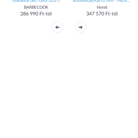
fiókokkal (BC-GAS-2037)
600x600x(H)870 mm - HENDI
146002
BARBECOOK
Hendi
286 990 Ft-tól
347 570 Ft-tól