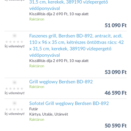
31,5 cm, kerekek, 389190 vízlepergető
védőponyvával
Kiszállítás díja 2 690 Ft, 10 nap alatt
Raktáron
51 090 Ft
Faszenes grill, Berdsen BD-892, antracit, acél,
110 x 96 x 35 cm, kétrészes öntöttvas rács: 42
Írj véleményt!
x 31,5 cm, kerekek, 389190 vízlepergető
védőponyvával
Kiszállítás díja 2 690 Ft, 10 nap alatt
Raktáron
53 090 Ft
Grill węglowy Berdsen BD-892
Raktáron
46 590 Ft
Írj véleményt!
Sofotel Grill węglowy Berdsen BD-892
Futár
Írj véleményt!
Kártya, Utalás, Utánvét
Raktáron
50 590 Ft