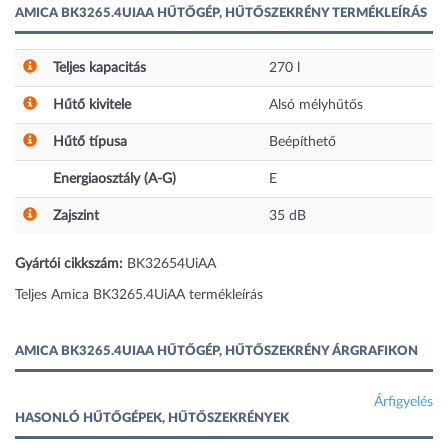
AMICA BK3265.4UIAA HŰTŐGÉP, HŰTŐSZEKRÉNY TERMÉKLEÍRÁS
Teljes kapacitás
270
l
Hűtő kivitele
Alsó mélyhűtős
Hűtő típusa
Beépíthető
Energiaosztály (A-G)
E
Zajszint
35
dB
Gyártói cikkszám:
BK32654UiAA
Teljes Amica BK3265.4UiAA termékleírás
AMICA BK3265.4UIAA HŰTŐGÉP, HŰTŐSZEKRÉNY ÁRGRAFIKON
Árfigyelés
HASONLÓ HŰTŐGÉPEK, HŰTŐSZEKRÉNYEK