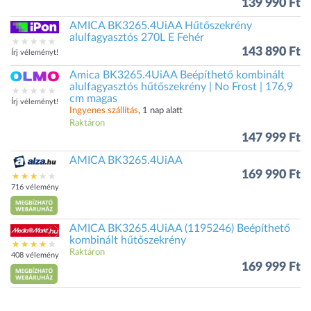
139 990 Ft
AMICA BK3265.4UiAA Hűtőszekrény
alulfagyasztós 270L E Fehér
143 890 Ft
Írj véleményt!
Amica BK3265.4UiAA Beépíthető kombinált
alulfagyasztós hűtőszekrény | No Frost | 176,9
cm magas
Írj véleményt!
Ingyenes szállítás
, 1 nap alatt
Raktáron
147 999 Ft
AMICA BK3265.4UiAA
169 990 Ft
716 vélemény
AMICA BK3265.4UiAA (1195246) Beépíthető
kombinált hűtőszekrény
Raktáron
408 vélemény
169 999 Ft