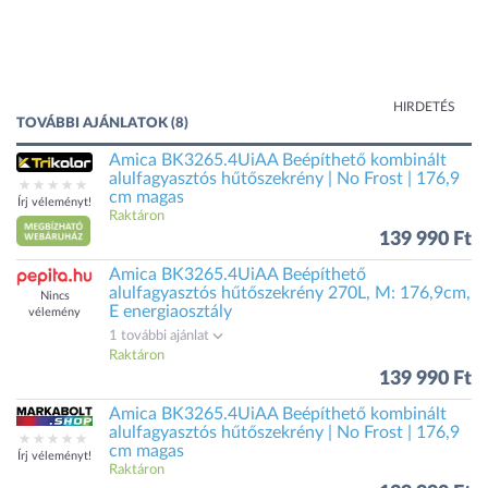
HIRDETÉS
TOVÁBBI AJÁNLATOK (8)
Amica BK3265.4UiAA Beépíthető kombinált
alulfagyasztós hűtőszekrény | No Frost | 176,9
cm magas
Írj véleményt!
Raktáron
139 990 Ft
Amica BK3265.4UiAA Beépíthető
alulfagyasztós hűtőszekrény 270L, M: 176,9cm,
Nincs
E energiaosztály
vélemény
1 további ajánlat
Raktáron
139 990 Ft
Amica BK3265.4UiAA Beépíthető kombinált
alulfagyasztós hűtőszekrény | No Frost | 176,9
cm magas
Írj véleményt!
Raktáron