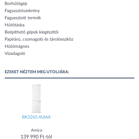
Borhűtőgép
Fagyasztószekrény
Fagyasztott termék
Hűtőtáska
Beépíthető gépek kiegészítői
Papírárú, csomagoló és tárolóeszköz
Hűtőmágnes
Vízadagoló
EZEKET NÉZTEM MEG UTOLJÁRA:
BK3265.4UiAA
Amica
139 990 Ft-tól