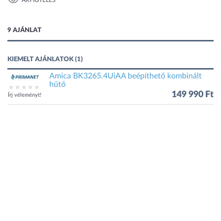
ÁRFIGYELÉS
1 kép
9 AJÁNLAT
KIEMELT AJÁNLATOK (1)
Amica BK3265.4UiAA beépíthető kombinált
hűtő
149 990 Ft
Írj véleményt!