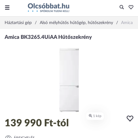
Háztartási gép
Alsó mélyhűtős hűtőgép, hűtőszekrény
Amica B
139 990 Ft
-tól