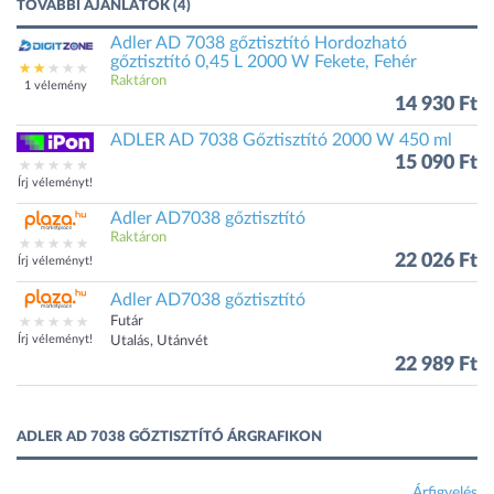
TOVÁBBI AJÁNLATOK (4)
Adler AD 7038 gőztisztító Hordozható
gőztisztító 0,45 L 2000 W Fekete, Fehér
Raktáron
1 vélemény
14 930 Ft
ADLER AD 7038 Gőztisztító 2000 W 450 ml
15 090 Ft
Írj véleményt!
Adler AD7038 gőztisztító
Raktáron
22 026 Ft
Írj véleményt!
Adler AD7038 gőztisztító
Futár
Írj véleményt!
Utalás, Utánvét
22 989 Ft
ADLER AD 7038 GŐZTISZTÍTÓ ÁRGRAFIKON
Árfigyelés