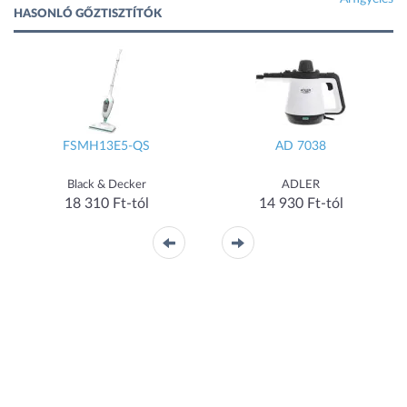
HASONLÓ GŐZTISZTÍTÓK
FSMH13E5-QS
AD 7038
Black & Decker
ADLER
18 310 Ft-tól
14 930 Ft-tól