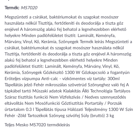
Termék:
MS7020
Megszünteti a csírákat, baktériumokat és szagokat mosószer
használata nélkül Tisztítja, fertőtleníti és deodorálja a tiszta gőz
erejével A háromszög alakú fej behatol a legnehezebben elérhető
helyekre Minden padlófelületet tisztít: Laminált, Keményfa,
Márvány, Vinyl, Kő, Kerámia, Szőnyegek Termék leírás Megszünteti a
csírákat, baktériumokat és szagokat mosószer használata nélkül
Tisztítja, fertőtleníti és deodorálja a tiszta gőz erejével A háromszög
alakú fej behatol a legnehezebben elérhető helyekre Minden
padlófelületet tisztít: Laminált, Keményfa, Márvány, Vinyl, Kő,
Kerámia, Szőnyegek Gőzkészítő 1300 W Gőzkapcsoló a fogantyún
Erőteljes vízpumpa Anti-calc - vízkömentes víz tartály: 300ml
Tápellátás jelző Fehér mikroszálas szövetrúd Szőnyeghez való fej A
tápkábel tartó Műszaki adatok Kialakítás Álló Technológia Tartályos
Száraz tisztítás funkció Nem Vízfelszívás / Nedves szennyeződés
eltávolítás Nem Mosófunkció Gőztisztítás Portartály / Porzsák
űrtartalom 0.3 l Tápellátás típusa Hálózati Teljesítmény 1300 W Szín
Fehér -Zöld Tartozékok Szőnyeg szívófej Súly (bruttó) 3 kg
Teljes Mesko MS7020 termékleírás