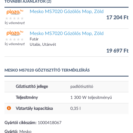
TOVÁBBI AJÁNLATOK (2)
Mesko MS7020 Gőzölős Mop, Zöld
17 204 Ft
Írj véleményt!
Mesko MS7020 Gőzölős Mop, Zöld
Futár
Írj véleményt!
Utalás, Utánvét
19 697 Ft
MESKO MS7020 GŐZTISZTÍTÓ TERMÉKLEÍRÁS
Gőztisztító jellege
padlótisztító
Teljesítmény
1 300
W
teljesítményű
Víztartály kapacitása
0,35
l
Gyártói cikkszám:
1000418067
Gyártó:
Mesko