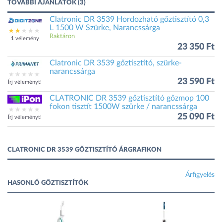
TOVÁBBI AJÁNLATOK (3)
Clatronic DR 3539 Hordozható gőztisztító 0,3
L 1500 W Szürke, Narancssárga
Raktáron
1 vélemény
23 350 Ft
Clatronic DR 3539 gőztisztító, szürke-
narancssárga
23 590 Ft
Írj véleményt!
CLATRONIC DR 3539 gőztisztító gőzmop 100
fokon tisztít 1500W szürke / narancssárga
25 090 Ft
Írj véleményt!
CLATRONIC DR 3539 GŐZTISZTÍTÓ ÁRGRAFIKON
Árfigyelés
HASONLÓ GŐZTISZTÍTÓK