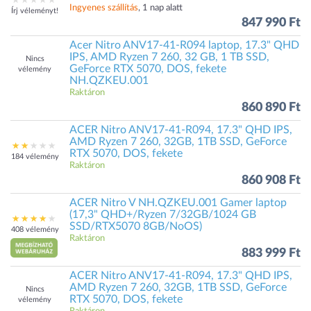
Ingyenes szállítás
, 1 nap alatt
Írj véleményt!
847 990 Ft
Acer Nitro ANV17-41-R094 laptop, 17.3" QHD
IPS, AMD Ryzen 7 260, 32 GB, 1 TB SSD,
Nincs
GeForce RTX 5070, DOS, fekete
vélemény
NH.QZKEU.001
Raktáron
860 890 Ft
ACER Nitro ANV17-41-R094, 17.3" QHD IPS,
AMD Ryzen 7 260, 32GB, 1TB SSD, GeForce
RTX 5070, DOS, fekete
184 vélemény
Raktáron
860 908 Ft
ACER Nitro V NH.QZKEU.001 Gamer laptop
(17,3" QHD+/Ryzen 7/32GB/1024 GB
SSD/RTX5070 8GB/NoOS)
408 vélemény
Raktáron
883 999 Ft
ACER Nitro ANV17-41-R094, 17.3" QHD IPS,
AMD Ryzen 7 260, 32GB, 1TB SSD, GeForce
Nincs
RTX 5070, DOS, fekete
vélemény