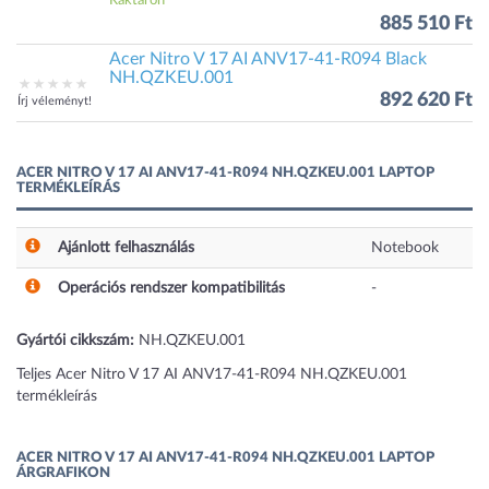
Raktáron
885 510 Ft
Acer Nitro V 17 AI ANV17-41-R094 Black
NH.QZKEU.001
892 620 Ft
Írj véleményt!
ACER NITRO V 17 AI ANV17-41-R094 NH.QZKEU.001 LAPTOP
TERMÉKLEÍRÁS
Ajánlott felhasználás
Notebook
Operációs rendszer kompatibilitás
-
Gyártói cikkszám:
NH.QZKEU.001
Teljes Acer Nitro V 17 AI ANV17-41-R094 NH.QZKEU.001
termékleírás
ACER NITRO V 17 AI ANV17-41-R094 NH.QZKEU.001 LAPTOP
ÁRGRAFIKON