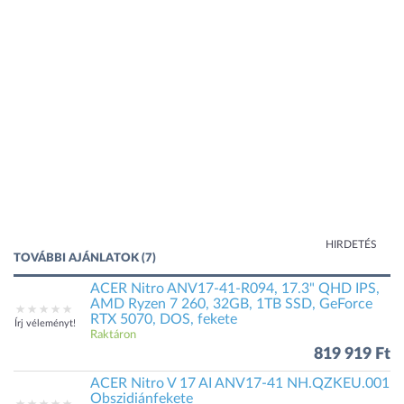
HIRDETÉS
TOVÁBBI AJÁNLATOK (7)
ACER Nitro ANV17-41-R094, 17.3" QHD IPS,
AMD Ryzen 7 260, 32GB, 1TB SSD, GeForce
RTX 5070, DOS, fekete
Írj véleményt!
Raktáron
819 919 Ft
ACER Nitro V 17 AI ANV17-41 NH.QZKEU.001
Obszidiánfekete