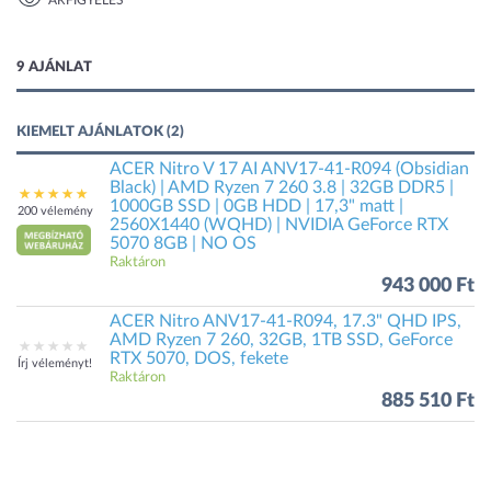
ÁRFIGYELÉS
1 kép
9 AJÁNLAT
KIEMELT AJÁNLATOK (2)
ACER Nitro V 17 AI ANV17-41-R094 (Obsidian
Black) | AMD Ryzen 7 260 3.8 | 32GB DDR5 |
1000GB SSD | 0GB HDD | 17,3" matt |
200 vélemény
2560X1440 (WQHD) | NVIDIA GeForce RTX
5070 8GB | NO OS
Raktáron
943 000 Ft
ACER Nitro ANV17-41-R094, 17.3" QHD IPS,
AMD Ryzen 7 260, 32GB, 1TB SSD, GeForce
RTX 5070, DOS, fekete
Írj véleményt!
Raktáron
885 510 Ft