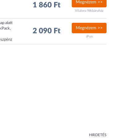
Megnézem >>
1 860 Ft
Vitalora Webáruház
ap alatt
Megnézem >>
ckPack,
2 090 Ft
iPon
észpénz
HIRDETÉS