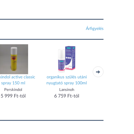
Árfigyelés
kindol active classic
organikus szülés utáni
Long Love étren
spray 150 ml
nyugtató spray 100ml
kiegészítő férfiak ré
növényi kivonato
Perskindol
Lansinoh
Perfect Play
tartalmazó kapszula
5 999 Ft-tól
6 759 Ft-tól
6 890 Ft-tól