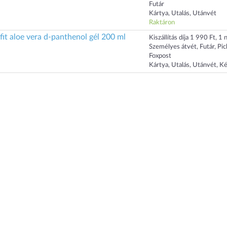
Futár
Kártya, Utalás, Utánvét
Raktáron
it aloe vera d-panthenol gél 200 ml
Kiszállítás díja 1 990 Ft, 1 n
Személyes átvét, Futár, Pi
Foxpost
Kártya, Utalás, Utánvét, K