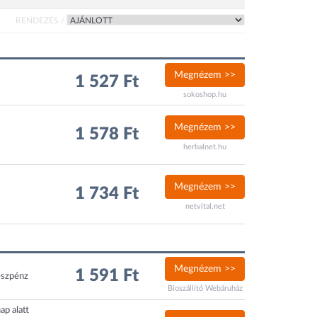
RENDEZÉS /
Megnézem >>
1 527 Ft
sokoshop.hu
Megnézem >>
1 578 Ft
herbalnet.hu
Megnézem >>
1 734 Ft
netvital.net
Megnézem >>
1 591 Ft
észpénz
Bioszállító Webáruház
ap alatt