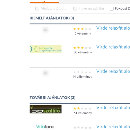
Megbízható bolt
Ingyenes szállítás
Foxpost
(
KIEMELT AJÁNLATOK (3)
Virde relaxfit a
5 vélemény
Virde relaxfit a
30 vélemény
Virde relaxfit a
Írj véleményt!
TOVÁBBI AJÁNLATOK (3)
Virde relaxfit a
61 vélemény
Virde relaxfit a