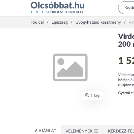
Főoldal
Egészség
Gyógyhatású készítmény
Vi
Virde
200 
1 5
Virde rela
bőrápoló k
tulajdonsá
Gyártói c
1 kép
6 AJÁNLAT
VÉLEMÉNYEK (0)
KÉRDEZZ-FEL