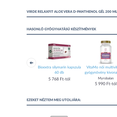
VIRDE RELAXFIT ALOE VERA D-PANTHENOL GÉL 200 
HASONLÓ GYÓGYHATÁSÚ KÉSZÍTMÉNYEK
 mg tabletta 30 db
Bioextra silymarin kapszula
VitaMo női multivi
60 db
gyógynövény kivona
Flavogard
Myrobalan
5 768 Ft-tól
5 990 Ft-tól
5 990 Ft-tól
EZEKET NÉZTEM MEG UTOLJÁRA: