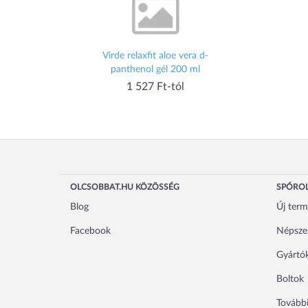
Virde relaxfit aloe vera d-
panthenol gél 200 ml
1 527 Ft-tól
OLCSOBBAT.HU KÖZÖSSÉG
SPÓROL
Blog
Új ter
Facebook
Népsze
Gyártó
Boltok
További