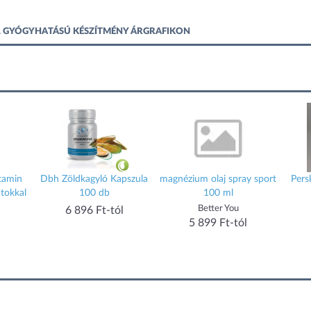
ML GYÓGYHATÁSÚ KÉSZÍTMÉNY ÁRGRAFIKON
tamin
Dbh Zöldkagyló Kapszula
magnézium olaj spray sport
Pers
tokkal
100 db
100 ml
Better You
6 896 Ft-tól
5 899 Ft-tól