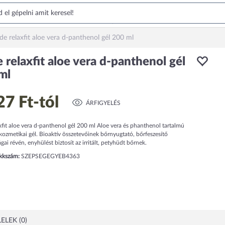
rde relaxfit aloe vera d-panthenol gél 200 ml
 relaxfit aloe vera d-panthenol gél
ml
27 Ft
-tól
ÁRFIGYELÉS
xfit aloe vera d-panthenol gél 200 ml Aloe vera és phanthenol tartalmú
ozmetikai gél. Bioaktív összetevőinek bőrnyugtató, bőrfeszesítő
gai révén, enyhülést biztosít az irritált, petyhüdt bőrnek.
ikkszám:
SZEPSEGEGYEB4363
ELEK (0)