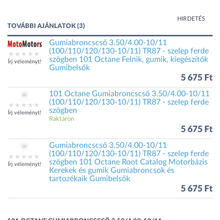
HIRDETÉS
TOVÁBBI AJÁNLATOK (3)
Gumiabroncscső 3.50/4.00-10/11
(100/110/120/130-10/11) TR87 - szelep ferde
szögben 101 Octane Felnik, gumik, kiegészítők
Írj véleményt!
Gumibelsők
5 675 Ft
101 Octane Gumiabroncscső 3.50/4.00-10/11
(100/110/120/130-10/11) TR87 - szelep ferde
szögben
Írj véleményt!
Raktáron
5 675 Ft
Gumiabroncscső 3.50/4.00-10/11
(100/110/120/130-10/11) TR87 - szelep ferde
szögben 101 Octane Root Catalog Motorbázis
Írj véleményt!
Kerekek és gumik Gumiabroncsok és
tartozékaik Gumibelsők
5 675 Ft