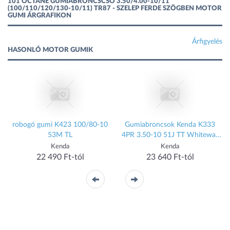
101 OCTANE GUMIABRONCSCSŐ 3.50/4.00-10/11
(100/110/120/130-10/11) TR87 - SZELEP FERDE SZÖGBEN MOTOR
GUMI ÁRGRAFIKON
Árfigyelés
HASONLÓ MOTOR GUMIK
robogó gumi K423 100/80-10
Gumiabroncsok Kenda K333
53M TL
4PR 3.50-10 51J TT Whitewall
Kenda K333 4PR 3.50-10 51J TT
Kenda
Kenda
Whitewall
22 490 Ft-tól
23 640 Ft-tól