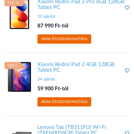
Xiaomi Redmi Pad 2 Pro 6GB 128GB
TOP 10
Tablet PC
32 ajánlat
87 990 Ft-tól
ÁRAK ÖSSZEHASONLÍTÁSA
Xiaomi Redmi Pad 2 4GB 128GB
TOP 5
Tablet PC
34 ajánlat
59 900 Ft-tól
ÁRAK ÖSSZEHASONLÍTÁSA
Lenovo Tab (TB311FU) Wi-Fi
(ZAEH0058GR) Tablet PC