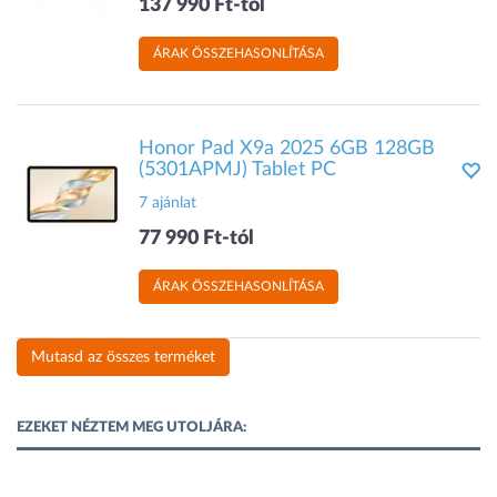
137 990 Ft-tól
ÁRAK ÖSSZEHASONLÍTÁSA
Honor Pad X9a 2025 6GB 128GB
(5301APMJ) Tablet PC
7 ajánlat
77 990 Ft-tól
ÁRAK ÖSSZEHASONLÍTÁSA
Mutasd az összes terméket
EZEKET NÉZTEM MEG UTOLJÁRA: