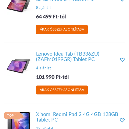
8 ajánlat
64 499 Ft-tól
ÁRAK ÖSSZEHASONLÍTÁSA
Lenovo Idea Tab (TB336ZU)
(ZAFM0199GR) Tablet PC
4 ajánlat
101 990 Ft-tól
ÁRAK ÖSSZEHASONLÍTÁSA
Xiaomi Redmi Pad 2 4G 4GB 128GB
TOP 4
Tablet PC
19 ajánlat