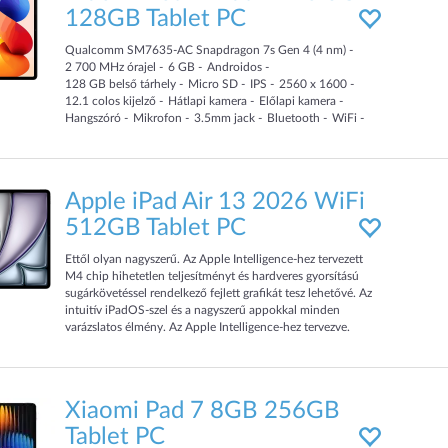
128GB Tablet PC
Qualcomm SM7635-AC Snapdragon 7s Gen 4 (4 nm)
2 700
MHz
órajel
6
GB
Androidos
128
GB
belső tárhely
Micro SD
IPS
2560 x 1600
12.1
colos kijelző
Hátlapi kamera
Előlapi kamera
Hangszóró
Mikrofon
3.5mm jack
Bluetooth
WiFi
12 000
mAh
Apple iPad Air 13 2026 WiFi
512GB Tablet PC
Ettől olyan nagyszerű. Az Apple Intelligence-hez tervezett
M4 chip hihetetlen teljesítményt és hardveres gyorsítású
sugárkövetéssel rendelkező fejlett grafikát tesz lehetővé. Az
intuitív iPadOS‑szel és a nagyszerű appokkal minden
varázslatos élmény. Az Apple Intelligence‑hez tervezve.
Alkoss, kommunikálj és intézd el a teendőidet könnyedén.
Magic Keyboard 14 billentyűből álló funkcióbillentyű-sorral
és nagy érintőpaddal. Az Apple Pencil Próval szintet lé
Xiaomi Pad 7 8GB 256GB
Tablet PC