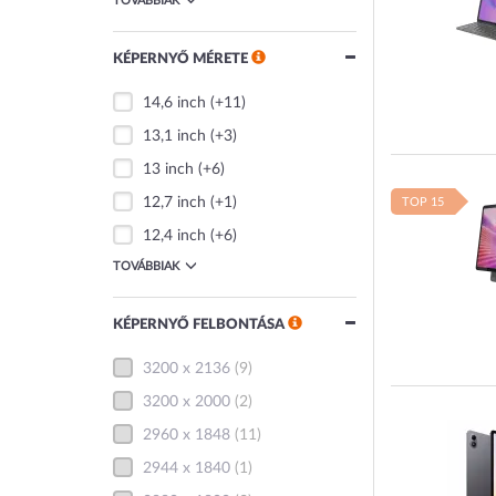
TOVÁBBIAK
KÉPERNYŐ MÉRETE
14,6 inch
(+11)
13,1 inch
(+3)
13 inch
(+6)
12,7 inch
(+1)
TOP 15
12,4 inch
(+6)
TOVÁBBIAK
KÉPERNYŐ FELBONTÁSA
3200 x 2136
(9)
3200 x 2000
(2)
2960 x 1848
(11)
2944 x 1840
(1)