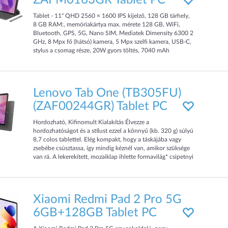
ZAFM0163GR Tablet PC
Tablet - 11" QHD 2560 × 1600 IPS kijelző, 128 GB tárhely,
8 GB RAM:, memóriakártya max. mérete 128 GB, WiFi,
Bluetooth, GPS, 5G, Nano SIM, Mediatek Dimensity 6300 2
GHz, 8 Mpx fő (hátsó) kamera, 5 Mpx szelfi kamera, USB-C,
stylus a csomag része, 20W gyors töltés, 7040 mAh
akkumulátor kapacitás Ez a nagyszerű Lenovo Idea Tab 11"
tablet hűséges partnered lesz, amivel több dolgot is
könnyedén elvégezhetsz. Lehetővé teszi az internethez való
csatlakozást, valamint fényképe
Lenovo Tab One (TB305FU)
(ZAF00244GR) Tablet PC
Hordozható, Kifinomult Kialakítás Élvezze a
hordozhatóságot és a stílust ezzel a könnyű (kb. 320 g) súlyú
8,7 colos tablettel. Elég kompakt, hogy a táskájába vagy
zsebébe csúsztassa, így mindig kéznél van, amikor szüksége
van rá. A lekerekített, mozaiklap ihlette formavilág* csipetnyi
művészi bájt kölcsönöz az eszköznek, egyúttal kényelmes
tarthatóságot biztosít, így az tökéletes streameléshez,
játékhoz, olvasáshoz vagy netes böngészéshez. Hordozha
Xiaomi Redmi Pad 2 Pro 5G
6GB+128GB Tablet PC