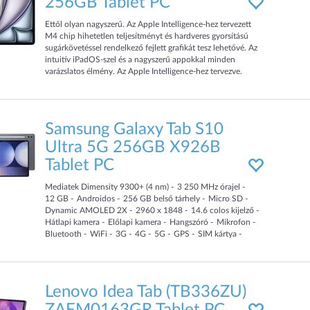
256GB Tablet PC
Ettől olyan nagyszerű. Az Apple Intelligence-hez tervezett
M4 chip hihetetlen teljesítményt és hardveres gyorsítású
sugárkövetéssel rendelkező fejlett grafikát tesz lehetővé. Az
intuitív iPadOS‑szel és a nagyszerű appokkal minden
varázslatos élmény. Az Apple Intelligence‑hez tervezve.
Alkoss, kommunikálj és intézd el a teendőidet könnyedén.
Magic Keyboard 14 billentyűből álló funkcióbillentyű-sorral
és nagy érintőpaddal. Az Apple Pencil Próval szintet lé
Samsung Galaxy Tab S10
Ultra 5G 256GB X926B
Tablet PC
Mediatek Dimensity 9300+ (4 nm)
3 250
MHz
órajel
12
GB
Androidos
256
GB
belső tárhely
Micro SD
Dynamic AMOLED 2X
2960 x 1848
14.6
colos kijelző
Hátlapi kamera
Előlapi kamera
Hangszóró
Mikrofon
Bluetooth
WiFi
3G
4G
5G
GPS
SIM kártya
Li-Pol
11 200
mAh
Lenovo Idea Tab (TB336ZU)