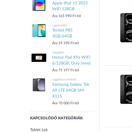
Apple iPad 11 2025
WiFi 128GB
Ára 165 990 Ft-tól
Legolcsóbb
Teclast P85
3GB/64GB
Ára 29 190 Ft-tól
Legújabb
Honor Pad X9a WIFI
6/128GB, Gray (new)
Ára 75 197 Ft-tól
Legjobbra értékelt
Samsung Galaxy Tab
A9 LTE 64GB SM-
X115
Ára 70 000 Ft-tól
KAPCSOLÓDÓ KATEGÓRIÁK
Tablet tok