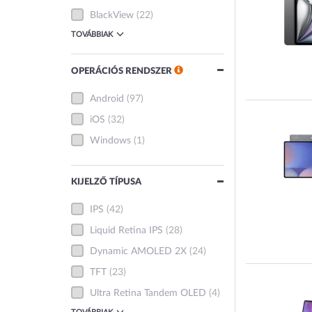
BlackView
(22)
TOVÁBBIAK
OPERÁCIÓS RENDSZER
Android
(97)
iOS
(32)
Windows
(1)
KIJELZŐ TÍPUSA
IPS
(42)
Liquid Retina IPS
(28)
Dynamic AMOLED 2X
(24)
TFT
(23)
Ultra Retina Tandem OLED
(4)