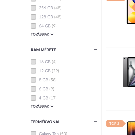
256 GB
(48)
128 GB
(48)
64 GB
(9)
TOVÁBBIAK
RAM MÉRETE
16 GB
(4)
12 GB
(29)
8 GB
(58)
6 GB
(9)
4 GB
(17)
TOVÁBBIAK
TERMÉKVONAL
TOP 2
Galaxy Tab
(50)