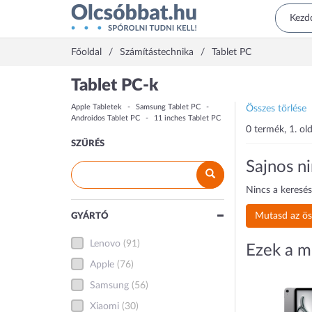
Főoldal
Számítástechnika
Tablet PC
Tablet PC-k
Apple Tabletek
Samsung Tablet PC
Összes törlése
Androidos Tablet PC
11 inches Tablet PC
0 termék, 1. old
SZŰRÉS
Sajnos ni
Nincs a keresés
Mutasd az ös
GYÁRTÓ
Lenovo
(91)
Ezek a m
Apple
(76)
Samsung
(56)
Xiaomi
(30)