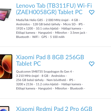
Lenovo Tab (TB311FU) Wi-Fi
(ZAEH0058GR) Tablet PC
MediaTek Helio G85
2 000
MHz
órajel
4
GB
Androidos
128
GB
belső tárhely
Micro SD
IPS
1920 x 1200
10.1
colos kijelző
Hátlapi kamera
Előlapi kamera
Hangszóró
Mikrofon
3.5mm jack
Bluetooth
WiFi
GPS
5 100
mAh
Xiaomi Pad 8 8GB 256GB
Tablet PC
Qualcomm SM8735 Snapdragon 8s Gen 4
3 210
MHz
órajel
8
GB
Androidos
256
GB
belső tárhely
Nem bővíthető
IPS
3200 x 2136
11.2
colos kijelző
Hátlapi kamera
Előlapi kamera
Hangszóró
Mikrofon
Bluetooth
WiFi
9 200
mAh
Xiaomi Redmi Pad 2 Pro 6GB