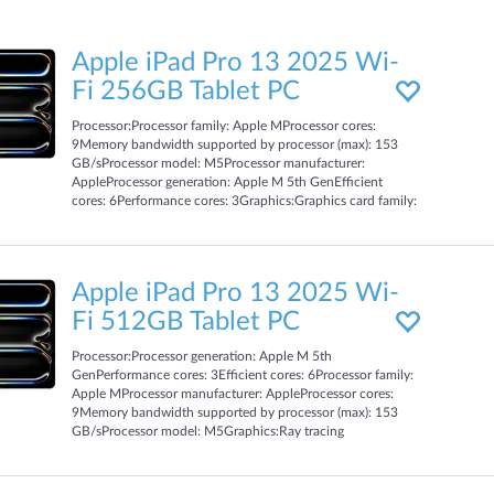
Apple iPad Pro 13 2025 Wi-
Fi 256GB Tablet PC
Processor:Processor family: Apple MProcessor cores:
9Memory bandwidth supported by processor (max): 153
GB/sProcessor model: M5Processor manufacturer:
AppleProcessor generation: Apple M 5th GenEfficient
cores: 6Performance cores: 3Graphics:Graphics card family:
AppleRay tracing acceleration: YesGraphics card cores:
10Design:Product colour: SilverDevice type: Mobile
tabletForm factor: SlatePower:USB Type-C required
charging power (max): 60 WUSB Type-C required charging
Apple iPad Pro 13 2025 Wi-
power (min): 15 WUSB Power
Fi 512GB Tablet PC
Processor:Processor generation: Apple M 5th
GenPerformance cores: 3Efficient cores: 6Processor family:
Apple MProcessor manufacturer: AppleProcessor cores:
9Memory bandwidth supported by processor (max): 153
GB/sProcessor model: M5Graphics:Ray tracing
acceleration: YesGraphics card cores: 10Graphics card
family: AppleDesign:Device type: Mobile tabletColour
name: Space BlackForm factor: SlateProduct colour: