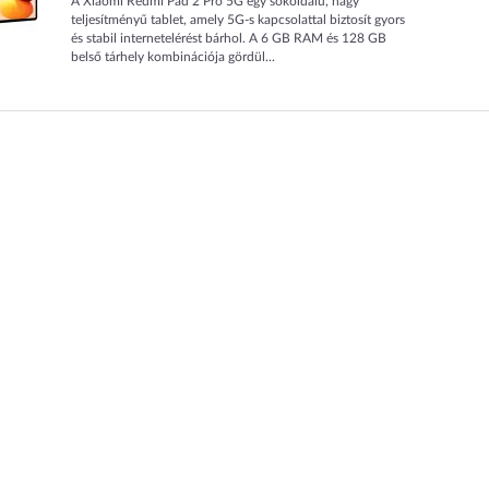
A Xiaomi Redmi Pad 2 Pro 5G egy sokoldalú, nagy
teljesítményű tablet, amely 5G-s kapcsolattal biztosít gyors
és stabil internetelérést bárhol. A 6 GB RAM és 128 GB
belső tárhely kombinációja gördül...