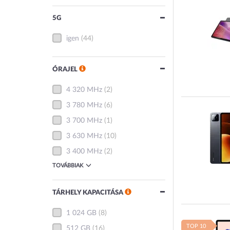
5G
igen
(44)
ÓRAJEL
4 320 MHz
(2)
3 780 MHz
(6)
3 700 MHz
(1)
3 630 MHz
(10)
3 400 MHz
(2)
TOVÁBBIAK
TÁRHELY KAPACITÁSA
1 024 GB
(8)
TOP 10
512 GB
(16)