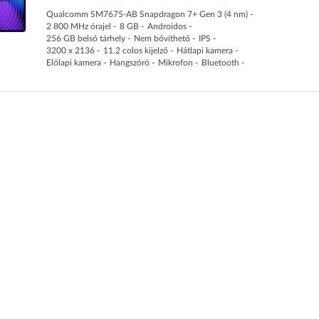
Qualcomm SM7675-AB Snapdragon 7+ Gen 3 (4 nm)
2 800
MHz
órajel
8
GB
Androidos
256
GB
belső tárhely
Nem bővíthető
IPS
3200 x 2136
11.2
colos kijelző
Hátlapi kamera
Előlapi kamera
Hangszóró
Mikrofon
Bluetooth
WiFi
8 850
mAh