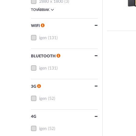
2880 x 1800
(3)
TOVÁBBIAK
WIFI
igen
(131)
BLUETOOTH
igen
(131)
3G
igen
(52)
4G
igen
(52)