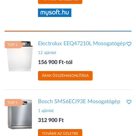
Electrolux EEQ47210L Mosogatógép
TOP 1
12 ajánlat
156 900 Ft-tól
ÁRAK ÖSSZEHASONLÍTÁSA
Bosch SMS6ECI93E Mosogatógép
TOP 5
1 ajánlat
312 900 Ft
TOVÁBB AZ ÜZLETBE