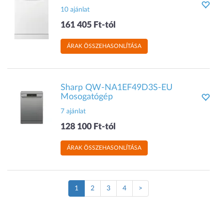
10 ajánlat
161 405 Ft-tól
ÁRAK ÖSSZEHASONLÍTÁSA
Sharp QW-NA1EF49D3S-EU
Mosogatógép
7 ajánlat
128 100 Ft-tól
ÁRAK ÖSSZEHASONLÍTÁSA
(Jelenlegi
1
2
3
4
>
oldal)