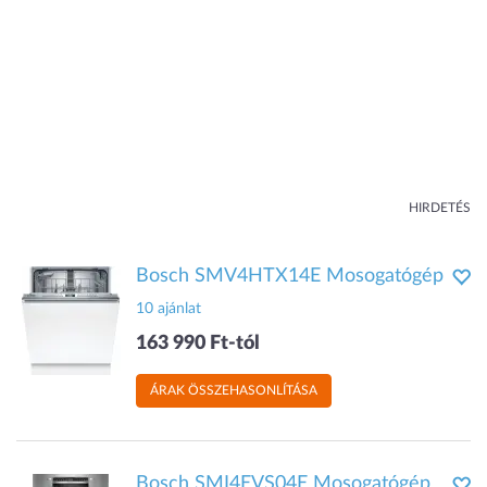
HIRDETÉS
Bosch SMV4HTX14E Mosogatógép
10 ajánlat
163 990 Ft-tól
ÁRAK ÖSSZEHASONLÍTÁSA
Bosch SMI4EVS04E Mosogatógép