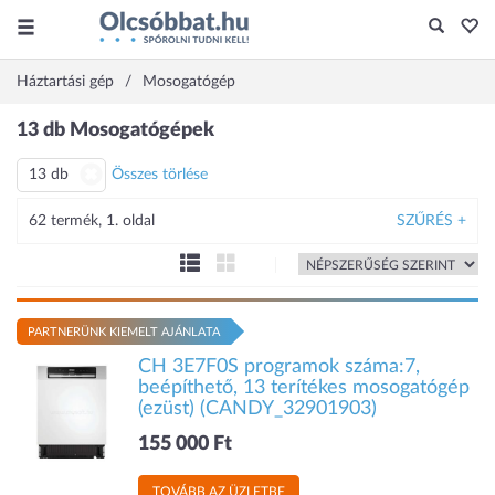
Háztartási gép
Mosogatógép
13 db Mosogatógépek
13 db
Összes törlése
62 termék, 1. oldal
SZŰRÉS +
PARTNERÜNK KIEMELT AJÁNLATA
CH 3E7F0S programok száma:7,
beépíthető, 13 terítékes mosogatógép
(ezüst) (CANDY_32901903)
155 000 Ft
TOVÁBB AZ ÜZLETBE