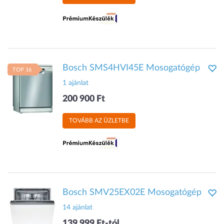
Bosch SMS4HVI45E Mosogatógép
TOP 16
1 ajánlat
200 900 Ft
TOVÁBB AZ ÜZLETBE
Bosch SMV25EX02E Mosogatógép
14 ajánlat
139 999 Ft-tól