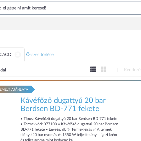
CACO
Összes törlése
Rendezé
ldal
EMELT AJÁNLATA
Kávéfőző dugattyú 20 bar
Berdsen BD-771 fekete
• Típus: Kávéfőző dugattyú 20 bar Berdsen BD-771 fekete
• Termékkód: 377100 • Kávéfőző dugattyú 20 bar Berdsen
BD-771 fekete • Egység: db ✨ Termékleírás ✅ A termék
előnyei20 bar nyomás és 1350 W teljesítmény – igazi krém
és teljes aroma mint kedvenc ká