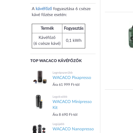
A
kávéfőző
fogyasztása 6 csésze
kávé főzése esetén:
Termék
Fogyasztás
Kávéfőző
0,1 kWh
(6 csésze kávé)
TOP WACACO KÁVÉFŐZŐK
Legnépszerűbb
WACACO Pixapresso
Ára 61 999 Ft-tól
Legolcsóbb
WACACO Minipresso
Kit
Ára 8 690 Ft-tól
Legújabb
WACACO Nanopresso