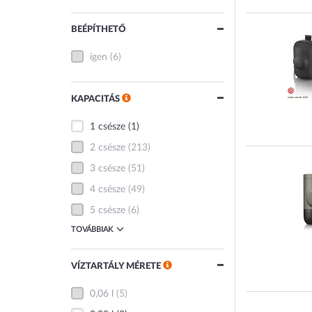
BEÉPÍTHETŐ
igen
(6)
KAPACITÁS
1 csésze
(1)
2 csésze
(213)
3 csésze
(51)
4 csésze
(49)
5 csésze
(6)
TOVÁBBIAK
VÍZTARTÁLY MÉRETE
0,06 l
(5)