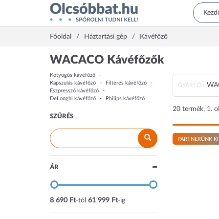
Főoldal
Háztartási gép
Kávéfőző
WACACO Kávéfőzők
Kotyogós kávéfőző
Kapszulás kávéfőző
Filteres kávéfőző
WA
GYÁRTÓ :
Eszpresszó kávéfőző
DeLonghi kávéfőző
Philips kávéfőző
20 termék, 1. o
SZŰRÉS
PARTNERÜNK KI
ÁR
8 690 Ft
-tól
61 999 Ft
-ig