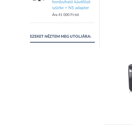
hordozható kávéfőző
szürke + NS adapter
Ára 41 000 Ft-tól
EZEKET NÉZTEM MEG UTOLJÁRA: