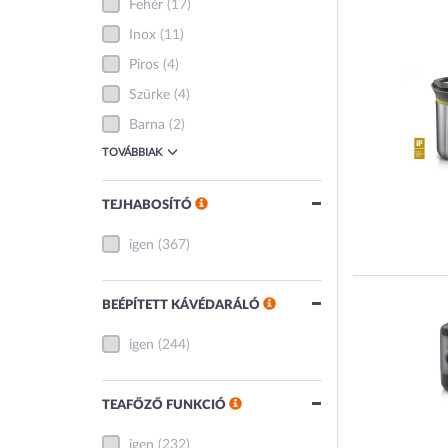
Fehér
(17)
Inox
(11)
Piros
(4)
Szürke
(4)
Barna
(2)
TOVÁBBIAK
TEJHABOSÍTÓ
igen
(367)
BEÉPÍTETT KÁVÉDARÁLÓ
igen
(244)
TEAFŐZŐ FUNKCIÓ
igen
(232)