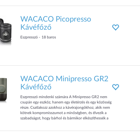
WACACO Picopresso
Kávéfőző
Eszpresszó
18
baros
WACACO Minipresso GR2
Kávéfőző
Eszpresszó mindenki számára A Minipresso GR2 nem
csupán egy eszköz, hanem egy életérzés és egy közösség
része. Csatlakozz azokhoz a kávérajongókhoz, akik nem
kötnek kompromisszumot a minőségben, és élvezik a
szabadságot, hogy bárhol és bármikor elkészíthessék a
tökéletes eszpresszót. Tökéletes társ a kávés kalandokhoz
Bárhová is mész, ne köss kompromisszumot, hogy az
aromáktól gazdag kávé hiányozzon a mindennapokból. A
Minipresso GR2-vel minden eszpr