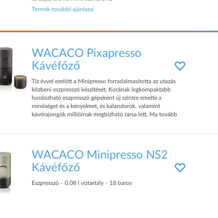
Termék további ajánlatai
WACACO Pixapresso
Kávéfőző
Tíz évvel ezelőtt a Minipresso forradalmasította az utazás
közbeni eszpresszó készítését. Korának legkompaktabb
hordozható eszpresszó gépeként új szintre emelte a
minőséget és a kényelmet, és kalandorok, valamint
kávérajongók millióinak megbízható társa lett. Ma tovább
visszük ezt az innovációt és bemutatjuk a Pixapresso-t – a
Minipresso újragondolt, csúcstechnológiás változatát.
Megtartva a hasonló formát, de immár teljesen elektromos
kivitelben, a P
WACACO Minipresso NS2
Kávéfőző
Eszpresszó
0.08
l víztartály
18
baros