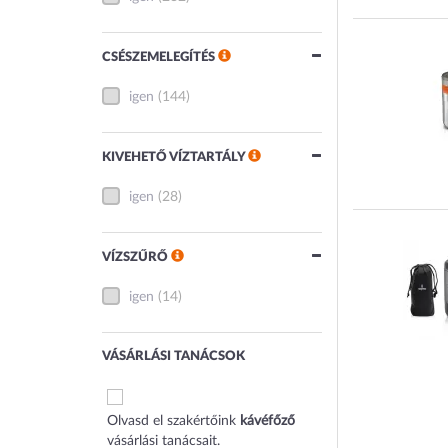
CSÉSZEMELEGÍTÉS
igen
(144)
KIVEHETŐ VÍZTARTÁLY
igen
(28)
VÍZSZŰRŐ
igen
(14)
VÁSÁRLÁSI TANÁCSOK
Olvasd el szakértőink
kávéfőző
vásárlási tanácsait.