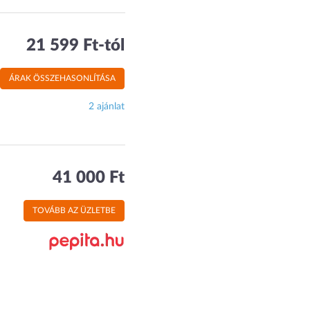
21 599 Ft-tól
ÁRAK ÖSSZEHASONLÍTÁSA
2 ajánlat
41 000 Ft
TOVÁBB AZ ÜZLETBE