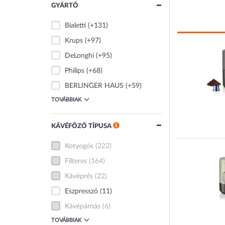
GYÁRTÓ
Bialetti
(+131)
Krups
(+97)
DeLonghi
(+95)
Philips
(+68)
BERLINGER HAUS
(+59)
TOVÁBBIAK
KÁVÉFŐZŐ TÍPUSA
Kotyogós
(222)
Filteres
(164)
Kávéprés
(22)
Eszpresszó
(11)
Kávépárnás
(6)
TOVÁBBIAK