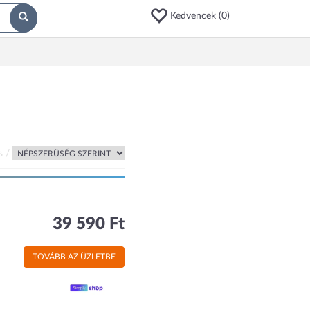
Kedvencek (
0
)
s /
39 590 Ft
TOVÁBB AZ ÜZLETBE