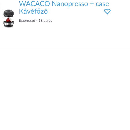
WACACO Nanopresso + case
Kávéfőző
Eszpresszó
18
baros