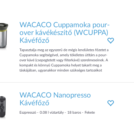
WACACO Cuppamoka pour-
over kávékészítő (WCUPPA)
Kávéfőző
Tapasztalja meg az egyszerű de mégis lendületes főzetet a
Cuppamoka segítségével, amely tökéletes útitárs a pour-
over kávé (csepegtetett vagy filterkávé) szerelmeseinek. A
kompakt és könnyű Cuppamoka helyet takarít meg a
táskájában, ugyanakkor minden szükséges tartozékot
tartalmaz a fantasztikus filterkávé elkészítéséhez. A beépített
szűrőtartó-csepegtetőbe helyezett kúpos papírszűrő
gondoskodik arról, hogy minden főzet tökéletesen tiszta és
zaccment
WACACO Nanopresso
Kávéfőző
Eszpresszó
0.08
l víztartály
18
baros
Fekete