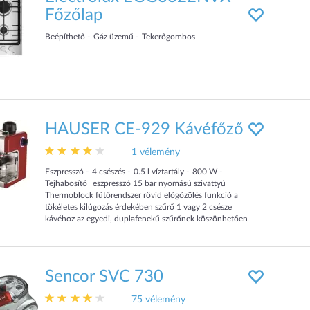
Főzőlap
Beépíthető
Gáz üzemű
Tekerőgombos
HAUSER CE-929 Kávéfőző
1 vélemény
Eszpresszó
4
csészés
0.5
l víztartály
800
W
Tejhabosító
eszpresszó 15 bar nyomású szivattyú
Thermoblock fűtőrendszer rövid előgőzölés funkció a
tökéletes kilúgozás érdekében szűrő 1 vagy 2 csésze
kávéhoz az egyedi, duplafenekű szűrőnek köszönhetően
még habosabb kávé készíthető a gőzkészítés során maradt
Sencor SVC 730
75 vélemény