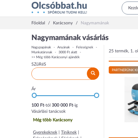
Főoldal
Karácsony
Nagymamának
Nagymamának vásárlás
Nagypapának
Anyának
Feleségnek
25 termék, 1. o
Munkatársnak
3000 Ft alatt
>> Még több Karácsonyi ajándék
SZűRéS
PARTNERÜNK KI
Ár
100 Ft
-tól
300 000 Ft
-ig
Vásárlási tanácsok
Még több Karácsony
Gyerekeknek
|
Tiniknek
|