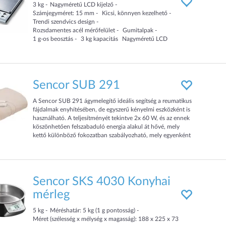
3
kg
Nagyméretű LCD kijelző
valamint a hideglevegő funkciónak köszönhetően a
Számjegyméret: 15 mm
Kicsi, könnyen kezelhető
szárítás után fixálhatjuk a frizurát. A levegő kimeneti
Trendi szendvics design
rácson található kerámia-ionos gyűrű csökkenti a haj
Rozsdamentes acél mérőfelület
Gumitalpak
statikus feltöltöttségét, így hajunk bársonyosan puha és
1 g-os beosztás
3 kg kapacitás
Nagyméretű LCD
fényes hatású lesz.
kijelző Számjegyméret: 15 mm Kicsi, könnyen kezelhető
Trendi szendvics design Rozsdamentes acél mérőfelület
- Teljesítmény: 2200 W
Gumitalpak 1 g-os beosztás 3 kg kapacitás
- 80 Km/h levegőfúvás a gyors hajszárításért
- Beépített ionos kerámia gyűrű a levegőkimeneti
Sencor SUB 291
rácson: egyenletes hőmérsékletet és ionizációs hatást
biztosít
- 3 hőmérséklet -, 2 sebességfokozat
A Sencor SUB 291 ágymelegítő ideális segítség a reumatikus
- Cool Shot: külön gomb hideg levegő fúvásra
fájdalmak enyhítésében, de egyszerű kényelmi eszközként is
- Szűkítő fej
használható. A teljesítményét tekintve 2x 60 W, és az ennek
- A levegőemenetnél levő rács levehető, így könnyen
köszönhetően felszabaduló energia alakul át hővé, mely
tisztítható
kettő különböző fokozatban szabályozható, mely egyenként
- Akasztófül
egyedi háttérszínt kapott. A szellős és kellemes tapintású
anyagnak köszönhetően kényelmes a használata. Miért ÉS
Mire JÓ Ágymelegítőt Használni? A Sencor e Ágymelegítő 2
hőmérséklet fokozat 2 távirányító méret 160X 140 cm
mosható
Sencor SKS 4030 Konyhai
mérleg
5
kg
Méréshatár: 5 kg (1 g pontosság)
Méret (szélesség x mélység x magasság): 188 x 225 x 73