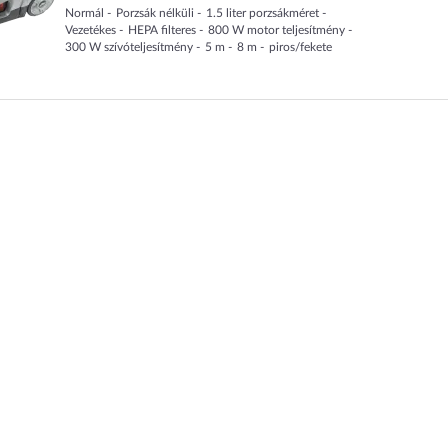
Normál
Porzsák nélküli
1.5
liter
porzsákméret
Vezetékes
HEPA filteres
800
W
motor teljesítmény
300
W
szívóteljesítmény
5
m
8
m
piros/fekete