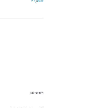
9 ajánlat
HIRDETÉS