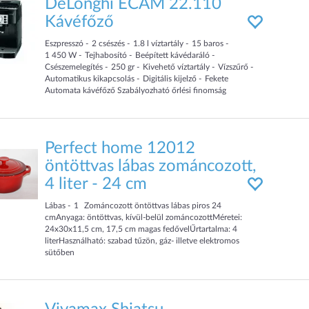
DeLonghi ECAM 22.110
Kávéfőző
Eszpresszó
2
csészés
1.8
l víztartály
15
baros
1 450
W
Tejhabosító
Beépített kávédaráló
Csészemelegítés
250
gr
Kivehető víztartály
Vízszűrő
Automatikus kikapcsolás
Digitális kijelző
Fekete
Automata kávéfőző Szabályozható őrlési finomság
Szivattyúnyomás: 15 bar Teljesítmény: 1450 W
Perfect home 12012
öntöttvas lábas zománcozott,
4 liter - 24 cm
Lábas
1
Zománcozott öntöttvas lábas piros 24
cmAnyaga: öntöttvas, kívül-belül zománcozottMéretei:
24x30x11,5 cm, 17,5 cm magas fedővelŰrtartalma: 4
literHasználható: szabad tűzön, gáz- illetve elektromos
sütőben