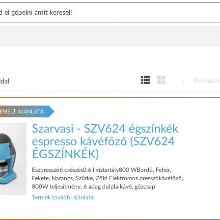
Rendezé
ldal
EMELT AJÁNLATA
Szarvasi - SZV624 égszínkék
espresso kávéfőző (SZV624
ÉGSZÍNKÉK)
Eszpresszó6 csészés0.6 l víztartály800 WBordó, Fehér,
Fekete, Narancs, Szürke, Zöld Elektromos presszókávéfőző,
800W teljesítmény, 6 adag dulpla kávé, gőzcsap
Termék további ajánlatai