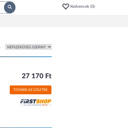
Kedvencek (
0
)
s /
27 170 Ft
TOVÁBB AZ ÜZLETBE