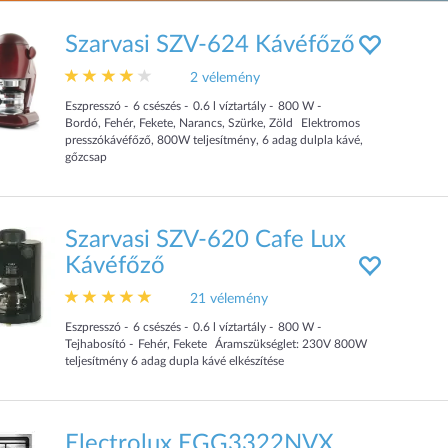
Szarvasi SZV-624 Kávéfőző
2 vélemény
Eszpresszó
6
csészés
0.6
l víztartály
800
W
Bordó, Fehér, Fekete, Narancs, Szürke, Zöld
Elektromos
presszókávéfőző, 800W teljesítmény, 6 adag dulpla kávé,
gőzcsap
Szarvasi SZV-620 Cafe Lux
Kávéfőző
21 vélemény
Eszpresszó
6
csészés
0.6
l víztartály
800
W
Tejhabosító
Fehér, Fekete
Áramszükséglet: 230V 800W
teljesítmény 6 adag dupla kávé elkészítése
Electrolux EGG3322NVX