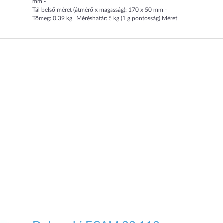
mm
Tál belső méret (átmérő x magasság): 170 x 50 mm
Tömeg: 0,39 kg
Méréshatár: 5 kg (1 g pontosság) Méret
(szélesség x mélység x magasság): 188 x 225 x 73 mm Tál
belső méret (átmérő x magasság): 170 x 50 mm Tömeg: 0,39
kg