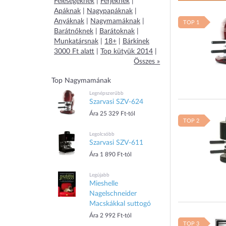
Feleségeknek
|
Férjeknek
|
Apáknak
|
Nagypapáknak
|
Anyáknak
|
Nagymamáknak
|
TOP 1
Barátnőknek
|
Barátoknak
|
Munkatársnak
|
18+
|
Bárkinek
3000 Ft alatt
|
Top kütyük 2014
|
Összes »
Top Nagymamának
Legnépszerűbb
Szarvasi SZV-624
Ára 25 329 Ft-tól
TOP 2
Legolcsóbb
Szarvasi SZV-611
Ára 1 890 Ft-tól
Legújabb
Mieshelle
Nagelschneider
Macskákkal suttogó
Ára 2 992 Ft-tól
TOP 3