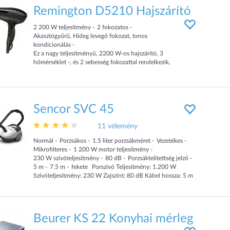
Remington D5210 Hajszárító
2 200
W
teljesítmény
2
fokozatos
Akasztógyűrű, Hideg levegő fokozat, Ionos
kondícionálás
Ez a nagy teljesítményű, 2200 W-os hajszárító, 3
hőmérséklet -, és 2 sebesség fokozattal rendelkezik,
valamint a hideglevegő funkciónak köszönhetően a
szárítás után fixálhatjuk a frizurát. A levegő kimeneti
rácson található kerámia-ionos gyűrű csökkenti a haj
statikus feltöltöttségét, így hajunk bársonyosan puha
és fényes hatású lesz.
Sencor SVC 45
- Teljesítmény: 2200 W
11 vélemény
- 80 Km/h levegőfúvás a gyors hajszárításért
- Beépített ionos kerámia gyűrű a levegőkimeneti
Normál
Porzsákos
1.5
liter
porzsákméret
Vezetékes
rácson: egyenletes hőmérsékletet és ionizációs hatást
Mikrofilteres
1 200
W
motor teljesítmény
biztosít
230
W
szívóteljesítmény
80
dB
Porzsáktelítettség jelző
- 3 hőmérséklet -, 2 sebességfokozat
5
m
7.5
m
fekete
Porszívó Teljesítmény: 1.200 W
- Cool Shot: külön gomb hideg levegő fúvásra
Szívóteljesítmény: 230 W Zajszint: 80 dB Kábel hossza: 5 m
- Szűkítő fej
Automatikus kábelcsévélő Porzsák kapacitása: 1,5 l
- A levegőemenetnél levő rács levehető, így könnyen
Méretek: 345 x 255 x 210 mm
tisztítható
- Akasztófül
Beurer KS 22 Konyhai mérleg
Ez a nagy teljesítményű, 2200 W-os hajszárító, 3
hőmérséklet -, és 2 sebesség fokozattal rendelkezik,