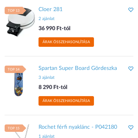
Cloer 281
TOP 13
2 ajánlat
36 990 Ft-tól
ÁRAK ÖSSZEHASONLÍTÁSA
Spartan Super Board Gördeszka
TOP 14
3 ajánlat
8 290 Ft-tól
ÁRAK ÖSSZEHASONLÍTÁSA
Rochet férfi nyaklánc - P042180
TOP 15
1 ajánlat