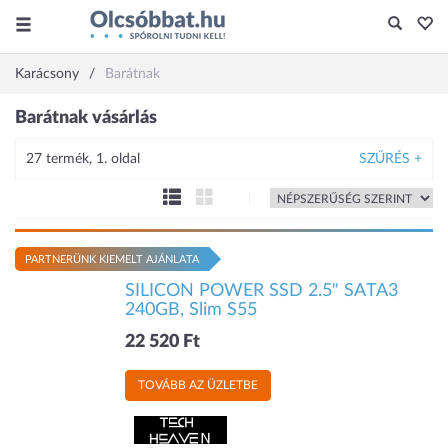
Karácsony
Barátnak
Barátnak vásárlás
27 termék, 1. oldal
SZŰRÉS +
PARTNERÜNK KIEMELT AJÁNLATA
SILICON POWER SSD 2.5" SATA3
240GB, Slim S55
22 520 Ft
TOVÁBB AZ ÜZLETBE