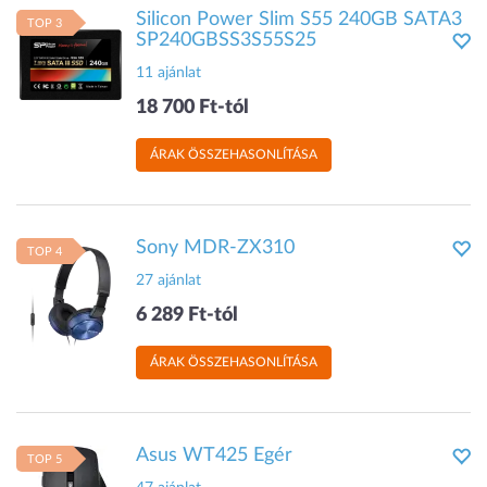
Silicon Power Slim S55 240GB SATA3
TOP 3
SP240GBSS3S55S25
11 ajánlat
18 700 Ft-tól
ÁRAK ÖSSZEHASONLÍTÁSA
Sony MDR-ZX310
TOP 4
27 ajánlat
6 289 Ft-tól
ÁRAK ÖSSZEHASONLÍTÁSA
Asus WT425 Egér
TOP 5