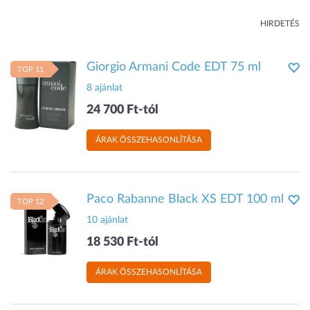
HIRDETÉS
Giorgio Armani Code EDT 75 ml
TOP 11
8 ajánlat
24 700 Ft-tól
ÁRAK ÖSSZEHASONLÍTÁSA
Paco Rabanne Black XS EDT 100 ml
TOP 12
10 ajánlat
18 530 Ft-tól
ÁRAK ÖSSZEHASONLÍTÁSA