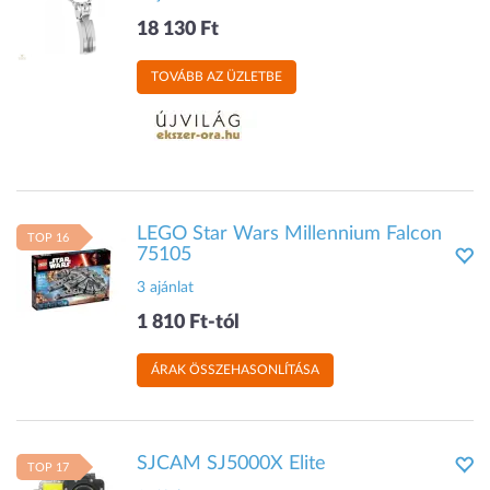
18 130 Ft
TOVÁBB AZ ÜZLETBE
LEGO Star Wars Millennium Falcon
TOP 16
75105
3 ajánlat
1 810 Ft-tól
ÁRAK ÖSSZEHASONLÍTÁSA
SJCAM SJ5000X Elite
TOP 17