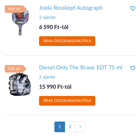
Joola Rosskopf Autograph
TOP 19
2 ajánlat
6 590 Ft-tól
ÁRAK ÖSSZEHASONLÍTÁSA
Diesel Only The Brave EDT 75 ml
TOP 20
2 ajánlat
15 990 Ft-tól
ÁRAK ÖSSZEHASONLÍTÁSA
(Jelenlegi
1
2
>
oldal)