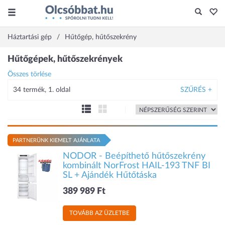
Háztartási gép
Hűtőgép, hűtőszekrény
Hűtőgépek, hűtőszekrények
Összes törlése
34 termék, 1. oldal
SZŰRÉS +
PARTNERÜNK KIEMELT AJÁNLATA
NODOR - Beépíthető hűtőszekrény
kombinált NorFrost HAIL-193 TNF BI
SL + Ajándék Hűtőtáska
389 989 Ft
TOVÁBB AZ ÜZLETBE