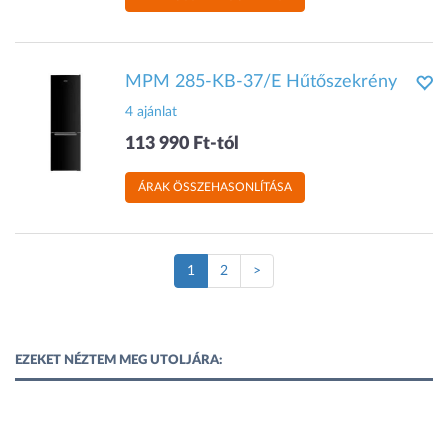
MPM 285-KB-37/E Hűtőszekrény
4 ajánlat
113 990 Ft-tól
ÁRAK ÖSSZEHASONLÍTÁSA
(Jelenlegi
1
2
>
oldal)
EZEKET NÉZTEM MEG UTOLJÁRA: