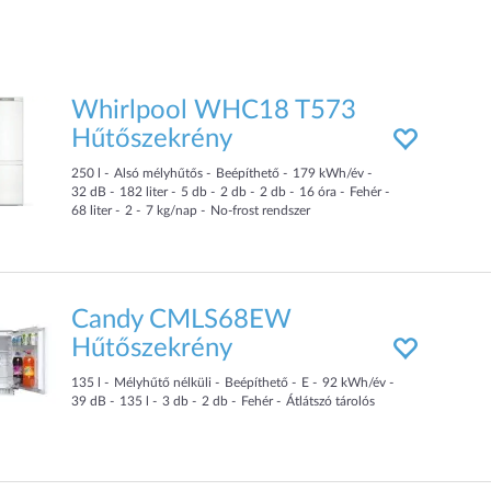
Whirlpool WHC18 T573
Hűtőszekrény
250
l
Alsó mélyhűtős
Beépíthető
179
kWh/év
32
dB
182
liter
5
db
2
db
2
db
16
óra
Fehér
68
liter
2
7
kg/nap
No-frost rendszer
Candy CMLS68EW
Hűtőszekrény
135
l
Mélyhűtő nélküli
Beépíthető
E
92
kWh/év
39
dB
135
l
3
db
2
db
Fehér
Átlátszó tárolós