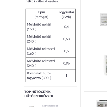
nélküli változat esetén:
Típus
Fogyasztás
(térfogat)
(kWh)
Mélyhűtő nélkül
0,4
(160 l)
Mélyhűtő nélkül
0,63
(240 l)
Mélyhűtő rekesszel
0,6
(160 l)
Mélyhűtő rekesszel
0,96
(240 l)
Kombinált hűtő-
1
fagyasztó (300 l)
TOP HŰTŐGÉPEK,
HŰTŐSZEKRÉNYEK
Legnépszerűbb