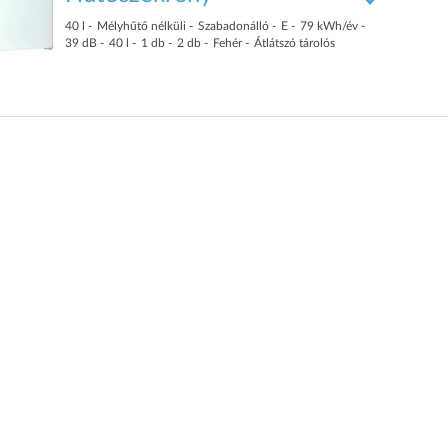
40
l
Mélyhűtő nélküli
Szabadonálló
E
79
kWh/év
39
dB
40
l
1
db
2
db
Fehér
Átlátszó tárolós