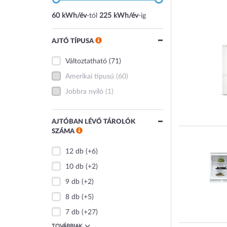
60 kWh/év
-tól
225 kWh/év
-ig
AJTÓ TÍPUSA
Változtatható
(71)
Amerikai típusú
(60)
Jobbra nyíló
(1)
AJTÓBAN LÉVŐ TÁROLÓK
SZÁMA
12 db
(+6)
10 db
(+2)
9 db
(+2)
8 db
(+5)
7 db
(+27)
TOVÁBBIAK