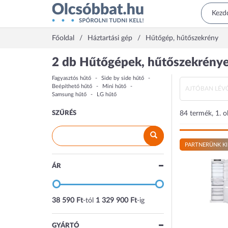
Főoldal
Háztartási gép
Hűtőgép, hűtőszekrény
2 db Hűtőgépek, hűtőszekrény
Fagyasztós hűtő
Side by side hűtő
Beépíthető hűtő
Mini hűtő
AJTÓBAN LÉV
Samsung hűtő
LG hűtő
SZŰRÉS
84 termék, 1. o
PARTNERÜNK KI
ÁR
38 590 Ft
-tól
1 329 900 Ft
-ig
GYÁRTÓ