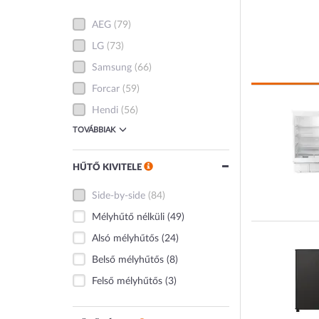
AEG
(79)
LG
(73)
Samsung
(66)
Forcar
(59)
Hendi
(56)
TOVÁBBIAK
HŰTŐ KIVITELE
Side-by-side
(84)
Mélyhűtő nélküli
(49)
Alsó mélyhűtős
(24)
Belső mélyhűtős
(8)
Felső mélyhűtős
(3)