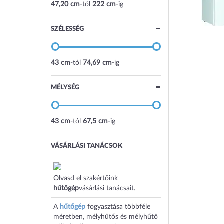
47,20 cm
-tól
222 cm
-ig
SZÉLESSÉG
43 cm
-tól
74,69 cm
-ig
MÉLYSÉG
43 cm
-tól
67,5 cm
-ig
VÁSÁRLÁSI TANÁCSOK
Olvasd el szakértőink
hűtőgép
vásárlási tanácsait.
A
hűtőgép
fogyasztása többféle
méretben, mélyhűtős és mélyhűtő