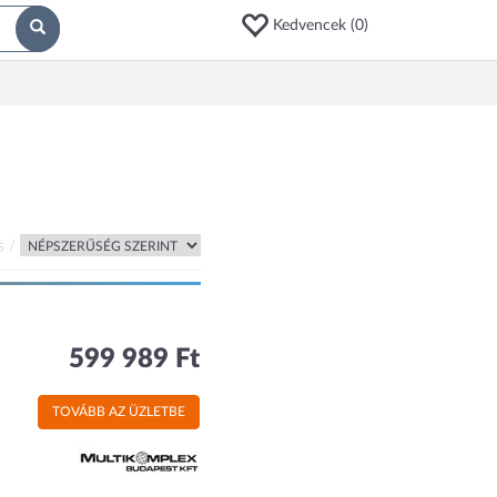
Kedvencek (
0
)
s /
599 989 Ft
TOVÁBB AZ ÜZLETBE