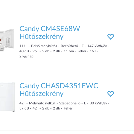
Candy CM4SE68W
Hűtőszekrény
111
l
Belső mélyhűtős
Beépíthető
E
147
kWh/év
40
dB
95
l
2
db
2
db
11
óra
Fehér
16
l
2
kg/nap
Candy CHASD4351EWC
Hűtőszekrény
42
l
Mélyhűtő nélküli
Szabadonálló
E
80
kWh/év
37
dB
42
l
2
db
2
db
Fehér