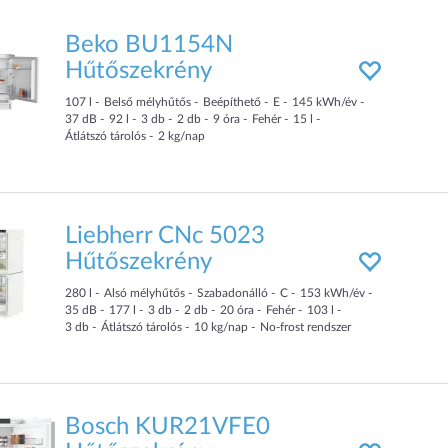
Beko BU1154N
Hűtőszekrény
107
l
Belső mélyhűtős
Beépíthető
E
145
kWh/év
37
dB
92
l
3
db
2
db
9
óra
Fehér
15
l
Átlátszó tárolós
2
kg/nap
Liebherr CNc 5023
Hűtőszekrény
280
l
Alsó mélyhűtős
Szabadonálló
C
153
kWh/év
35
dB
177
l
3
db
2
db
20
óra
Fehér
103
l
3
db
Átlátszó tárolós
10
kg/nap
No-frost rendszer
Bosch KUR21VFE0