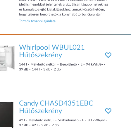
ideális megoldást jelentenek a vizuálisan tágabb helyekhez
és bámulatba ejtő kialakításokhoz, annak köszönhetően,
hogy teljesen beépíthetők a konyhabútorba. Garantálni
tudjuk a Nodor hűtőkben tárolt ételek frissességét és
Termék további ajánlatai
minőségét a hőmérséklet és...
Whirlpool WBUL021
Hűtőszekrény
144
l
Mélyhűtő nélküli
Beépíthető
E
94
kWh/év
39
dB
144
l
3
db
2
db
Candy CHASD4351EBC
Hűtőszekrény
42
l
Mélyhűtő nélküli
Szabadonálló
E
80
kWh/év
37
dB
42
l
2
db
2
db