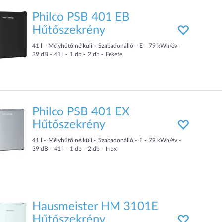
Philco PSB 401 EB
Hűtőszekrény
41
l
Mélyhűtő nélküli
Szabadonálló
E
79
kWh/év
39
dB
41
l
1
db
2
db
Fekete
Philco PSB 401 EX
Hűtőszekrény
41
l
Mélyhűtő nélküli
Szabadonálló
E
79
kWh/év
39
dB
41
l
1
db
2
db
Inox
Hausmeister HM 3101E
Hűtőszekrény