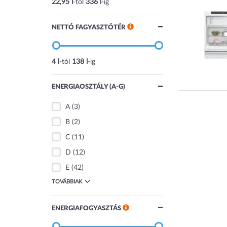
22,95 l
-tól
336 l
-ig
NETTÓ FAGYASZTÓTÉR
4 l
-tól
138 l
-ig
ENERGIAOSZTÁLY (A-G)
A
(3)
B
(2)
C
(11)
D
(12)
E
(42)
TOVÁBBIAK
ENERGIAFOGYASZTÁS