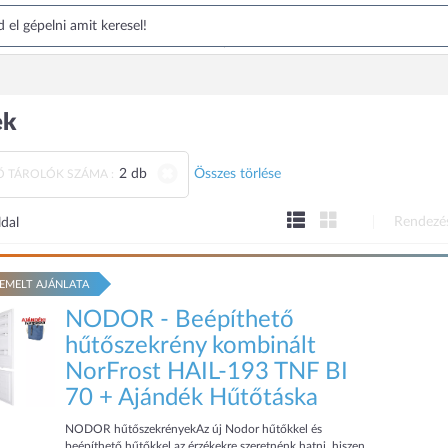
ek
2 db
Összes törlése
Ő TÁROLÓK SZÁMA :
Rendezé
ldal
EMELT AJÁNLATA
NODOR - Beépíthető
hűtőszekrény kombinált
NorFrost HAIL-193 TNF BI
70 + Ajándék Hűtőtáska
NODOR hűtőszekrényekAz új Nodor hűtőkkel és
beépíthető hűtőkkel az érzékekre szeretnénk hatni, hiszen