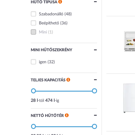
HŰTŐ TÍPUSA
Szabadonálló
(48)
Beépíthető
(36)
Mini
(1)
MINI HŰTŐSZEKRÉNY
igen
(32)
TELJES KAPACITÁS
28 l
-tól
474 l
-ig
NETTÓ HŰTŐTÉR