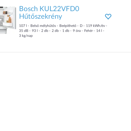
Bosch KUL22VFD0
Hűtőszekrény
107
l
Belső mélyhűtős
Beépíthető
D
119
kWh/év
35
dB
93
l
2
db
2
db
1
db
9
óra
Fehér
14
l
3
kg/nap