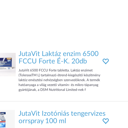
JutaVit Laktáz enzim 6500
FCCU Forte É-K. 20db
JutaVit 6500 FCCU Forte tabletta. Laktáz enzimet
(ToleraseTM L) tartalmazó étrend-kiegészítő készítmény
laktóz emésztési nehézségben szenvedőknek. A termék
hatóanyaga a világ vezető vitamin- és mikro-tápanyag
gyártójának, a DSM Nutritional Limited-nek f
JutaVit Izotóniás tengervizes
orrspray 100 ml