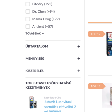
Fitodry
(+95)
Dr. Chen
(+94)
Mama Drog
(+77)
Ancient
(+57)
TOVÁBBIAK
TOP 12
ŰRTARTALOM
125 ml
(6)
MENNYISÉG
250 ml
(6)
30 db
(28)
KISZERELÉS
90 ml
(5)
100 db
(14)
200 ml
(4)
20 g
(5)
TOP JUTAVIT GYÓGYHATÁSÚ
90 db
(7)
20 ml
(3)
TOP 13
KÉSZÍTMÉNYEK
60 g
(5)
60 db
(6)
TOVÁBBIAK
100 g
(3)
Legnépszerűbb
120 db
(5)
JutaVit Lucovitaal
120 g
(2)
TOVÁBBIAK
szemölcs eltávolító 2
30 g
(2)