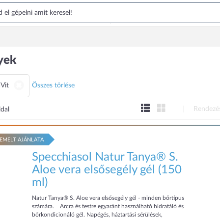
yek
Vit
Összes törlése
Rendezé
ldal
EMELT AJÁNLATA
Specchiasol Natur Tanya® S.
Aloe vera elsősegély gél (150
ml)
Natur Tanya® S. Aloe vera elsősegély gél - minden bőrtípus
számára. Arcra és testre egyaránt használható hidratáló és
bőrkondicionáló gél. Napégés, háztartási sérülések,