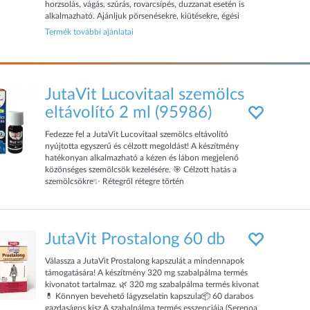
horzsolás, vágás, szúrás, rovarcsípés, duzzanat esetén is
alkalmazható. Ajánljuk pörsenésekre, kiütésekre, égési
sérülésekre. Az Aloe verának köszönhetően még a
Termék további ajánlatai
legérzékenye...
JutaVit Lucovitaal szemölcs
eltávolító 2 ml (95986)
Fedezze fel a JutaVit Lucovitaal szemölcs eltávolító
nyújtotta egyszerű és célzott megoldást! A készítmény
hatékonyan alkalmazható a kézen és lábon megjelenő
közönséges szemölcsök kezelésére. 🎯 Célzott hatás a
szemölcsökre✨ Rétegről rétegre történ
JutaVit Prostalong 60 db
Válassza a JutaVit Prostalong kapszulát a mindennapok
támogatására! A készítmény 320 mg szabalpálma termés
kivonatot tartalmaz. 🌿 320 mg szabalpálma termés kivonat
💊 Könnyen bevehető lágyzselatin kapszula📦 60 darabos
gazdaságos kisz A szabalpálma termés esszenciája (Serenoa