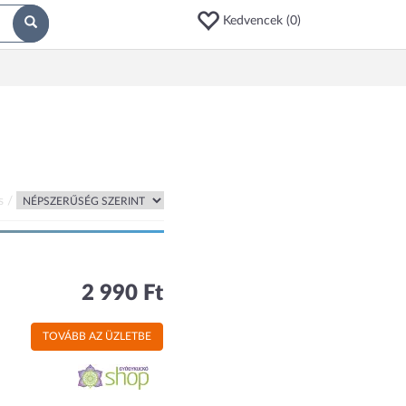
Kedvencek (
0
)
s /
2 990 Ft
TOVÁBB AZ ÜZLETBE