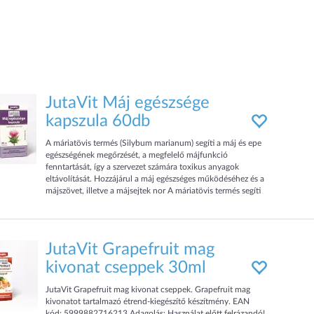
JutaVit Máj egészsége
kapszula 60db
A máriatövis termés (Silybum marianum) segíti a máj és epe
egészségének megőrzését, a megfelelő májfunkció
fenntartását, így a szervezet számára toxikus anyagok
eltávolítását. Hozzájárul a máj egészséges működéséhez és a
májszövet, illetve a májsejtek nor A máriatövis termés segíti
a máj és epe egészségének megőrzését, a megfelelő
májfunkció fenntartását, így a szervezet számára toxikus
anyagok eltávolítását.
JutaVit Grapefruit mag
kivonat cseppek 30ml
JutaVit Grapefruit mag kivonat cseppek. Grapefruit mag
kivonatot tartalmazó étrend-kiegészítő készítmény. EAN
kód: 5999882716213 Adagolás: Használat előtt felrázandó!