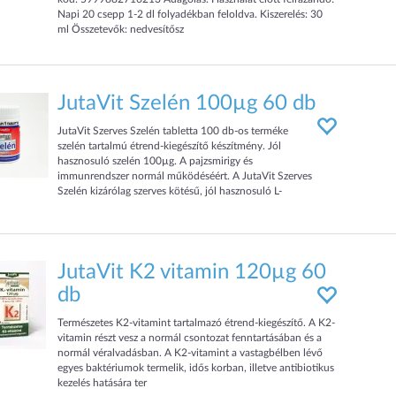
Napi 20 csepp 1-2 dl folyadékban feloldva. Kiszerelés: 30
ml Összetevők: nedvesítősz
JutaVit Szelén 100µg 60 db
JutaVit Szerves Szelén tabletta 100 db-os terméke
szelén tartalmú étrend-kiegészítő készítmény. Jól
hasznosuló szelén 100µg. A pajzsmirigy és
immunrendszer normál működéséért. A JutaVit Szerves
Szelén kizárólag szerves kötésű, jól hasznosuló L-
szeleno-m
JutaVit K2 vitamin 120µg 60
db
Természetes K2-vitamint tartalmazó étrend-kiegészítő. A K2-
vitamin részt vesz a normál csontozat fenntartásában és a
normál véralvadásban. A K2-vitamint a vastagbélben lévő
egyes baktériumok termelik, idős korban, illetve antibiotikus
kezelés hatására ter