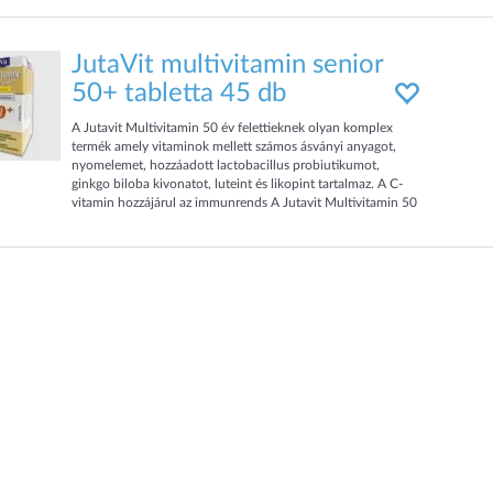
fûszer és gyógynövény porított változatát (õrleményét)
hanem annak kivonatát tartalmazza, mely a növény értékes
részének 8-11 szeres koncentrátuma.
JutaVit multivitamin senior
50+ tabletta 45 db
A Jutavit Multivitamin 50 év felettieknek olyan komplex
termék amely vitaminok mellett számos ásványi anyagot,
nyomelemet, hozzáadott lactobacillus probiutikumot,
ginkgo biloba kivonatot, luteint és likopint tartalmaz. A C-
vitamin hozzájárul az immunrends A Jutavit Multivitamin 50
év felettieknek olyan komplex termék ami a vitaminok
mellett sok ásványi anyagot, nyomelemet, hozzáadott
lactobacillus probiutikumot, ginkgo biloba kivonatot, luteint
és likopint tartalmaz.