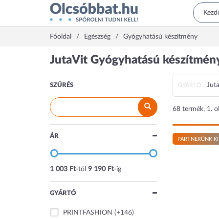
Főoldal
Egészség
Gyógyhatású készítmény
JutaVit Gyógyhatású készítmén
Juta
SZŰRÉS
GYÁRTÓ :
68 termék, 1. o
ÁR
PARTNERÜNK KI
1 003 Ft
-tól
9 190 Ft
-ig
GYÁRTÓ
PRINTFASHION
(+146)