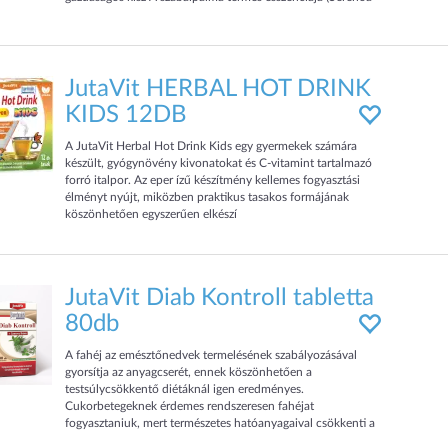
serrulata), a tökmagolaj mellett nagyszerű prosztata
gyógyszer. A Szabalpálma más néven fűrészpálma/amerikai
törpepálma.
JutaVit HERBAL HOT DRINK
KIDS 12DB
A JutaVit Herbal Hot Drink Kids egy gyermekek számára
készült, gyógynövény kivonatokat és C-vitamint tartalmazó
forró italpor. Az eper ízű készítmény kellemes fogyasztási
élményt nyújt, miközben praktikus tasakos formájának
köszönhetően egyszerűen elkészí
JutaVit Diab Kontroll tabletta
80db
A fahéj az emésztőnedvek termelésének szabályozásával
gyorsítja az anyagcserét, ennek köszönhetően a
testsúlycsökkentő diétáknál igen eredményes.
Cukorbetegeknek érdemes rendszeresen fahéjat
fogyasztaniuk, mert természetes hatóanyagaival csökkenti a
magas JutaVit Diabétesz Kontrol tabletta nem egyszerûen a