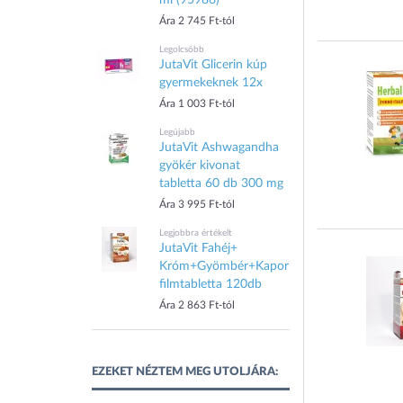
ml (95986)
Ára 2 745 Ft-tól
TOVÁBBIAK
Legolcsóbb
JutaVit Glicerin kúp
gyermekeknek 12x
Ára 1 003 Ft-tól
Legújabb
JutaVit Ashwagandha
gyökér kivonat
tabletta 60 db 300 mg
Ára 3 995 Ft-tól
Legjobbra értékelt
JutaVit Fahéj+
Króm+Gyömbér+Kapormag
filmtabletta 120db
Ára 2 863 Ft-tól
EZEKET NÉZTEM MEG UTOLJÁRA: